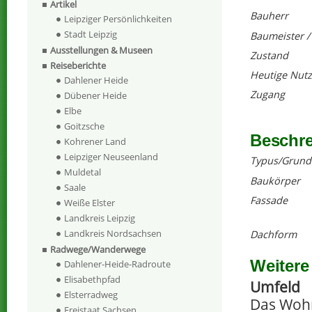
Artikel
Bauherr
Leipziger Persönlichkeiten
Stadt Leipzig
Baumeister /
Ausstellungen & Museen
Zustand
Reiseberichte
Heutige Nut
Dahlener Heide
Zugang
Dübener Heide
Elbe
Goitzsche
Beschr
Kohrener Land
Leipziger Neuseenland
Typus/Grund
Muldetal
Baukörper
Saale
Fassade
Weiße Elster
Landkreis Leipzig
Landkreis Nordsachsen
Dachform
Radwege/Wanderwege
Weitere
Dahlener-Heide-Radroute
Elisabethpfad
Umfeld
Elsterradweg
Das Wohn
Freistaat Sachsen