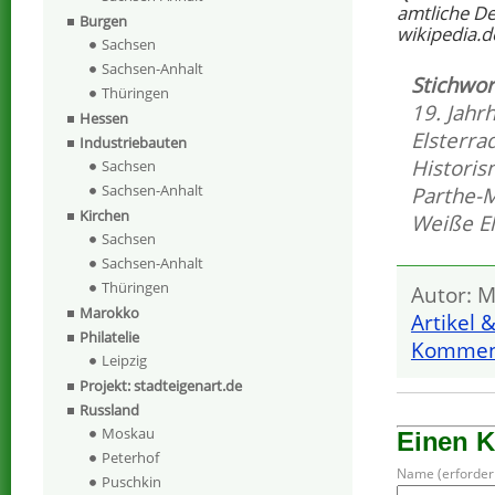
amtliche D
Burgen
wikipedia.d
Sachsen
Sachsen-Anhalt
Stichwor
Thüringen
19. Jahr
Hessen
Elsterr
Industriebauten
Histori
Sachsen
Sachsen-Anhalt
Parthe-
Kirchen
Weiße El
Sachsen
Sachsen-Anhalt
Thüringen
Autor: M
Marokko
Artikel 
Philatelie
Komment
Leipzig
Projekt: stadteigenart.de
Russland
Moskau
Einen 
Peterhof
Name (erforderl
Puschkin