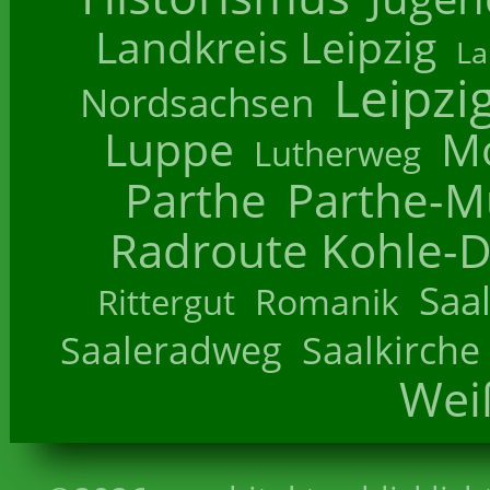
Landkreis Leipzig
La
Leipzi
Nordsachsen
Luppe
M
Lutherweg
Parthe
Parthe-M
Radroute Kohle-D
Saa
Romanik
Rittergut
Saaleradweg
Saalkirche
Wei