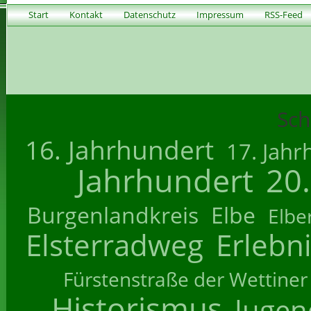
Start
Kontakt
Datenschutz
Impressum
RSS-Feed
Sch
16. Jahrhundert
17. Jahr
Jahrhundert
20
Burgenlandkreis
Elbe
Elbe
Elsterradweg
Erlebn
Fürstenstraße der Wettiner
Historismus
Jugend