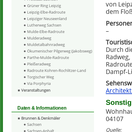
von Leip
Grüner Ring Leipzig
dem Floß
Leipzig-Elbe-Radroute
Leipziger Neuseenland
Personen
Lutherweg Sachsen
–
Mulde-Elbe-Radroute
Mulderadweg
Touristi
Muldetalbahnradweg
Durch die
Ökumenischer Pilgerweg (Jakobsweg)
Radweg, 
Parthe-Mulde-Radroute
Radroute
Pleißeradweg
Dampf-Li
Radroute Kohren-Rochlitzer-Land
Torgischer Weg
Sehenswe
Via Porphyria
Architekt
Veranstaltungen
Sonstig
Daten & Informationen
Wohnhaus
04107
Brunnen & Denkmäler
Sachsen
Quelle:
Sachsen-Anhalt