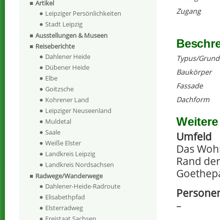
Artikel
Zugang
Leipziger Persönlichkeiten
Stadt Leipzig
Ausstellungen & Museen
Beschr
Reiseberichte
Dahlener Heide
Typus/Grund
Dübener Heide
Baukörper
Elbe
Fassade
Goitzsche
Dachform
Kohrener Land
Leipziger Neuseenland
Weitere
Muldetal
Saale
Umfeld
Weiße Elster
Das Wohn
Landkreis Leipzig
Rand der
Landkreis Nordsachsen
Goethepa
Radwege/Wanderwege
Dahlener-Heide-Radroute
Personen
Elisabethpfad
–
Elsterradweg
Freistaat Sachsen