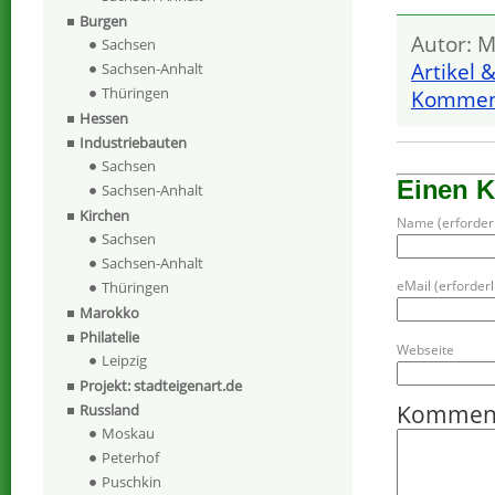
Burgen
Autor: M
Sachsen
Artikel 
Sachsen-Anhalt
Thüringen
Komment
Hessen
Industriebauten
Sachsen
Einen 
Sachsen-Anhalt
Kirchen
Name (erforderl
Sachsen
Sachsen-Anhalt
eMail (erforderli
Thüringen
Marokko
Philatelie
Webseite
Leipzig
Projekt: stadteigenart.de
Kommen
Russland
Moskau
Peterhof
Puschkin