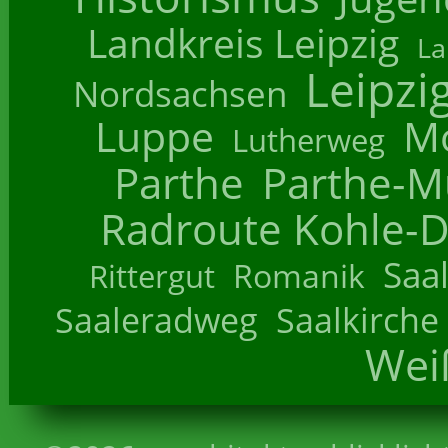
Landkreis Leipzig
La
Leipzi
Nordsachsen
Luppe
M
Lutherweg
Parthe
Parthe-M
Radroute Kohle-D
Saa
Romanik
Rittergut
Saaleradweg
Saalkirche
Wei