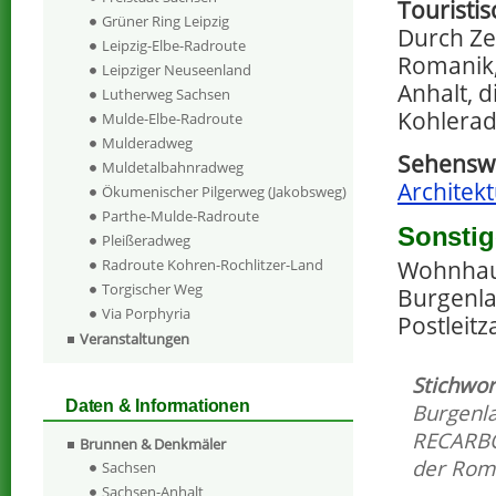
Touristi
Grüner Ring Leipzig
Durch Ze
Leipzig-Elbe-Radroute
Romanik,
Leipziger Neuseenland
Anhalt, 
Lutherweg Sachsen
Kohlera
Mulde-Elbe-Radroute
Mulderadweg
Sehenswe
Muldetalbahnradweg
Architekt
Ökumenischer Pilgerweg (Jakobsweg)
Parthe-Mulde-Radroute
Sonstig
Pleißeradweg
Radroute Kohren-Rochlitzer-Land
Wohnhaus
Torgischer Weg
Burgenla
Via Porphyria
Postleitz
Veranstaltungen
Stichwor
Daten & Informationen
Burgenl
RECARBO
Brunnen & Denkmäler
der Rom
Sachsen
Sachsen-Anhalt