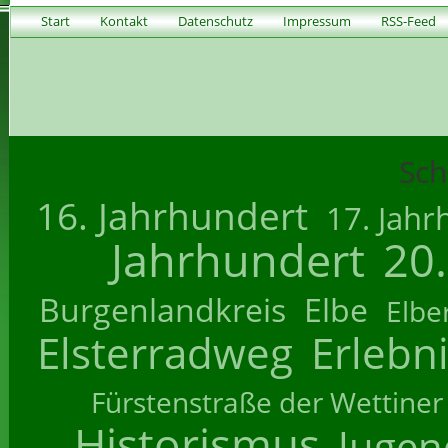
Start
Kontakt
Datenschutz
Impressum
RSS-Feed
Sch
16. Jahrhundert
17. Jahr
Jahrhundert
20
Burgenlandkreis
Elbe
Elbe
Elsterradweg
Erlebn
Fürstenstraße der Wettiner
Historismus
Jugend