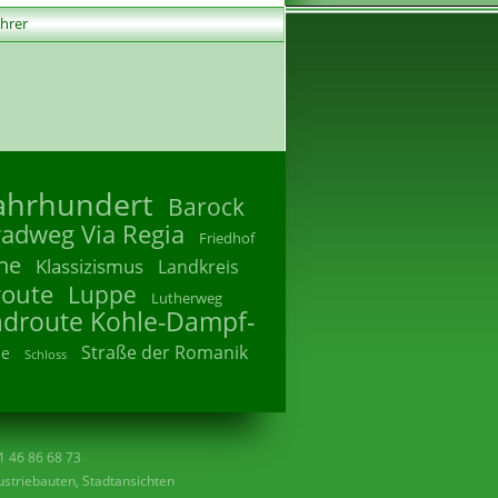
ührer
Jahrhundert
Barock
radweg Via Regia
Friedhof
he
Klassizismus
Landkreis
route
Luppe
Lutherweg
adroute Kohle-Dampf-
Straße der Romanik
he
Schloss
41 46 86 68 73
striebauten, Stadtansichten