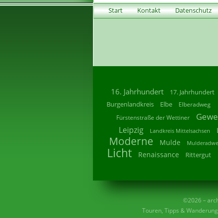
Start
Kontakt
Datenschutz
16. Jahrhundert
17. Jahrhundert
Burgenlandkreis
Elbe
Elberadweg
Gewe
Fürstenstraße der Wettiner
Leipzig
Landkreis Mittelsachsen
Moderne
Mulde
Mulderadw
Licht
Renaissance
Rittergut
©2026 – archi
Touren, Tipps & Wanderunge