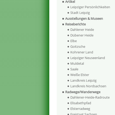
Artikel
Leipziger Persönlichkeiten
Stadt Leipzig
Ausstellungen & Museen
Reiseberichte
Dahlener Heide
Dübener Heide
Elbe
Goitzsche
Kohrener Land
Leipziger Neuseenland
Muldetal
Saale
Weiße Elster
Landkreis Leipzig
Landkreis Nordsachsen
Radwege/Wanderwege
Dahlener-Heide-Radroute
Elisabethpfad
Elsterradweg
Freistaat Sachsen