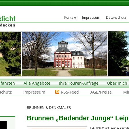
Kontakt
Impressum
Datenschutz
fahrten
Alle Angebote
Ihre Touren-Anfrage
Über mich
schutz
Impressum
RSS-Feed
AGB/Preise
Mi
BRUNNEN & DENKMÄLER
Brunnen „Badender Junge“ Leipzi
Leipzig
ist eine Gro