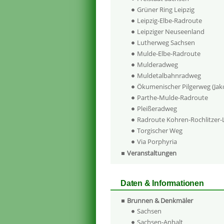
Grüner Ring Leipzig
Leipzig-Elbe-Radroute
Leipziger Neuseenland
Lutherweg Sachsen
Mulde-Elbe-Radroute
Mulderadweg
Muldetalbahnradweg
Ökumenischer Pilgerweg (Ja
Parthe-Mulde-Radroute
Pleißeradweg
Radroute Kohren-Rochlitzer
Torgischer Weg
Via Porphyria
Veranstaltungen
Daten & Informationen
Brunnen & Denkmäler
Sachsen
Sachsen-Anhalt