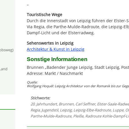
–
Touristische Wege
Durch die Innenstadt von Leipzig führen der Elster
Via Regia, die Parthe-Mulde-Radroute, die Leipzig-El
Dampf-Licht und der Elsterradweg.
Sehenswertes in Leipzig
Architektur & Kunst in Leipzig
kobsweg)
Sonstige Informationen
Brunnen „Badender Junge Leipzig, Stadt Leipzig, Post
-Land
Adresse: Markt / Naschmarkt
Quelle:
Wolfgang Hoquél: Leipzig Architektur von der Romanik bis zur Gege
Stichworte:
20. Jahrhundert
,
Brunnen
,
Carl Seffner
,
Elster-Saale-Radw
Regia
,
Jugendstil
,
Leipzig
,
Leipzig-Elbe-Radroute
,
Luppe
,
O
Parthe-Mulde-Radroute
,
Pleiße
,
Radroute Kohle-Dampf-Li