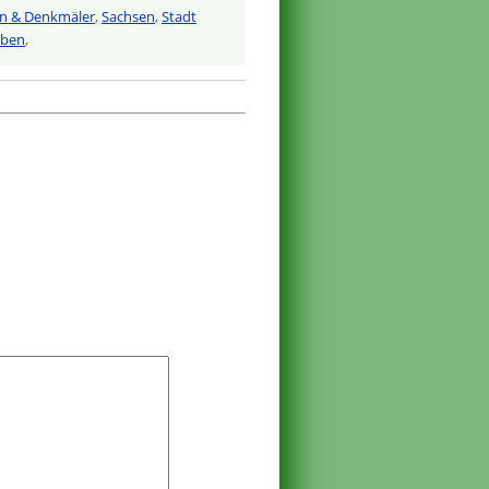
n & Denkmäler
,
Sachsen
,
Stadt
iben
,