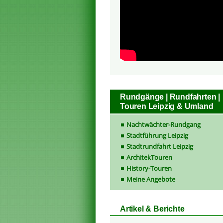
Rundgänge | Rundfahrten |
Touren Leipzig & Umland
Nachtwächter-Rundgang
Stadtführung Leipzig
Stadtrundfahrt Leipzig
ArchitekTouren
History-Touren
Meine Angebote
Artikel & Berichte