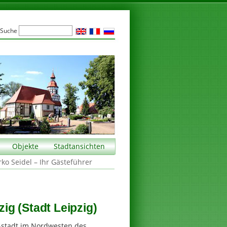
Suche
Objekte
Stadtansichten
rko Seidel – Ihr Gästeführer
g (Stadt Leipzig)
ßstadt im Nordwesten des