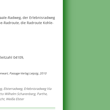
-Saale-Radweg, der Erlebnisradweg
be-Radroute, die Radroute Kohle-
leitzahl 04109,
nwart, Passage-Verlag Leipzig, 2010
eg
,
Elsterradweg
,
Erlebnisradweg Via
tto Wilhelm Scharenberg
,
Parthe
,
cht
,
Weiße Elster