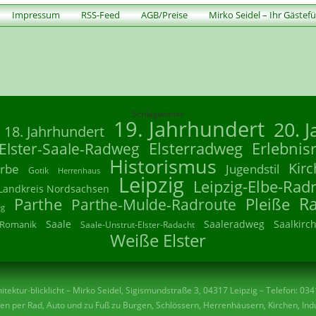
Impressum
RSS-Feed
AGB/Preise
Mirko Seidel – Ihr Gästef
Schlagwörter
19. Jahrhundert
20. 
18. Jahrhundert
Elsterradweg
Erlebnis
Elster-Saale-Radweg
Historismus
Kirc
rbe
Jugendstil
Gotik
Herrenhaus
Leipzig
Leipzig-Elbe-Rad
Landkreis Nordsachsen
R
Parthe
Parthe-Mulde-Radroute
Pleiße
eg
Saale
Saaleradweg
Saalkirc
Romanik
Saale-Unstrut-Elster-Radacht
Weiße Elster
tektur-blicklicht – Mirko Seidel, Sigismundstraße 3, 04317 Leipzig – Telefon: 03
n per Rad, Auto und zu Fuß zu Burgen, Schlössern, Herrenhäusern, Kirchen, Indu