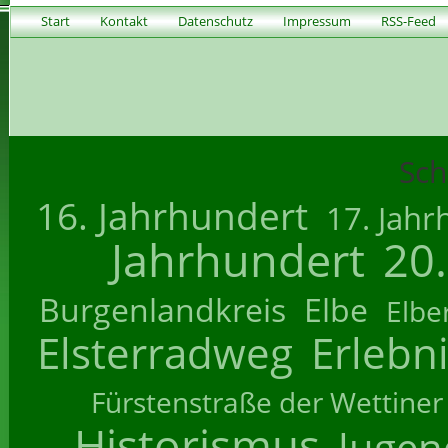
Start
Kontakt
Datenschutz
Impressum
RSS-Feed
Sch
16. Jahrhundert
17. Jahr
Jahrhundert
20
Burgenlandkreis
Elbe
Elbe
Elsterradweg
Erlebn
Fürstenstraße der Wettiner
Historismus
Jugend