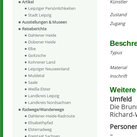
Künstler
Artikel
Leipziger Persönlichkeiten
Zustand
Stadt Leipzig
Ausstellungen & Museen
Zugang
Reiseberichte
Dahlener Heide
Beschr
Dübener Heide
Elbe
Typus
Goitzsche
Kohrener Land
Material
Leipziger Neuseenland
Muldetal
Inschrift
Saale
Weitere
Weiße Elster
Landkreis Leipzig
Umfeld
Landkreis Nordsachsen
Die Brun
Radwege/Wanderwege
Richard-
Dahlener-Heide-Radroute
Elisabethpfad
Personen
Elsterradweg
–
Freistaat Sachsen