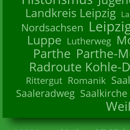
Landkreis Leipzig
La
Leipzi
Nordsachsen
Luppe
M
Lutherweg
Parthe
Parthe-M
Radroute Kohle-D
Saa
Romanik
Rittergut
Saaleradweg
Saalkirche
Wei