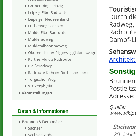
Grüner Ring Leipzig
Touristi
Leipzig-Elbe-Radroute
Durch die
Leipziger Neuseenland
Radweg, 
Lutherweg Sachsen
Radroute
Mulde-Elbe-Radroute
Dampf-Li
Mulderadweg
Muldetalbahnradweg
Sehenswe
Ökumenischer Pilgerweg (Jakobsweg)
Architekt
Parthe-Mulde-Radroute
Pleißeradweg
Sonstig
Radroute Kohren-Rochlitzer-Land
Brunnena
Torgischer Weg
Via Porphyria
Postleitz
Veranstaltungen
Adresse:
Quelle:
Daten & Informationen
www.wikipe
Brunnen & Denkmäler
Stichwor
Sachsen
20. Jahr
Sachsen-Anhalt