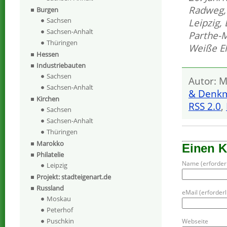
Radweg
Burgen
Sachsen
Leipzig
,
Sachsen-Anhalt
Parthe-
Thüringen
Weiße El
Hessen
Industriebauten
Sachsen
Autor: M
Sachsen-Anhalt
& Denkm
Kirchen
RSS 2.0
,
Sachsen
Sachsen-Anhalt
Thüringen
Marokko
Einen 
Philatelie
Name (erforderl
Leipzig
Projekt: stadteigenart.de
Russland
eMail (erforderli
Moskau
Peterhof
Puschkin
Webseite