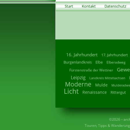
Start
Kontakt
Datenschutz
16. Jahrhundert
17. Jahrhundert
Burgenlandkreis
Elbe
Elberadweg
Gewe
Fürstenstraße der Wettiner
Leipzig
Landkreis Mittelsachsen
Moderne
Mulde
Mulderadw
Licht
Renaissance
Rittergut
©2026 – archi
Touren, Tipps & Wanderunge