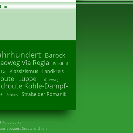
ührer
Jahrhundert
Barock
radweg Via Regia
Friedhof
he
Klassizismus
Landkreis
route
Luppe
Lutherweg
adroute Kohle-Dampf-
Straße der Romanik
he
Schloss
41 46 86 68 73
striebauten, Stadtansichten