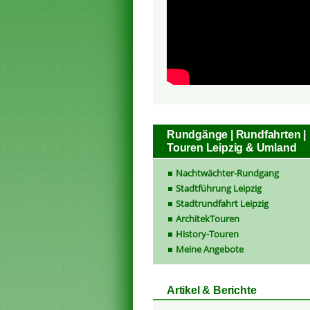
Rundgänge | Rundfahrten |
Touren Leipzig & Umland
Nachtwächter-Rundgang
Stadtführung Leipzig
Stadtrundfahrt Leipzig
ArchitekTouren
History-Touren
Meine Angebote
Artikel & Berichte