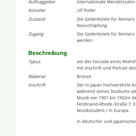
Auftraggeber
Internationale Mendelssohn-S
Künstler
Ulf Puder
Zustand
Die Gedenkstele für Rentaro T
Neuschöpfung.
Zugang
Die Gedenkstele für Rentaro T
werden.
Beschreibung
Typus
vor der Fassade eines Wohn
mit Inschrift und Portrait de
Material
Bronze
Inschrift
Der in Japan hochverehrte K
während seines Studiums am
Musik von 1901 bis 1902in d
Ferdinand-Rhode-Straße 7. E
Musikstudent / in Europa.
in deutscher und japanische