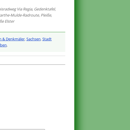
nisradweg Via Regia
,
Gedenktafel
,
arthe-Mulde-Radroute
,
Pleiße
,
ße Elster
n & Denkmäler
,
Sachsen
,
Stadt
iben
,