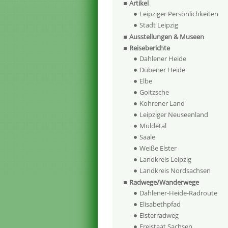
Artikel
Leipziger Persönlichkeiten
Stadt Leipzig
Ausstellungen & Museen
Reiseberichte
Dahlener Heide
Dübener Heide
Elbe
Goitzsche
Kohrener Land
Leipziger Neuseenland
Muldetal
Saale
Weiße Elster
Landkreis Leipzig
Landkreis Nordsachsen
Radwege/Wanderwege
Dahlener-Heide-Radroute
Elisabethpfad
Elsterradweg
Freistaat Sachsen