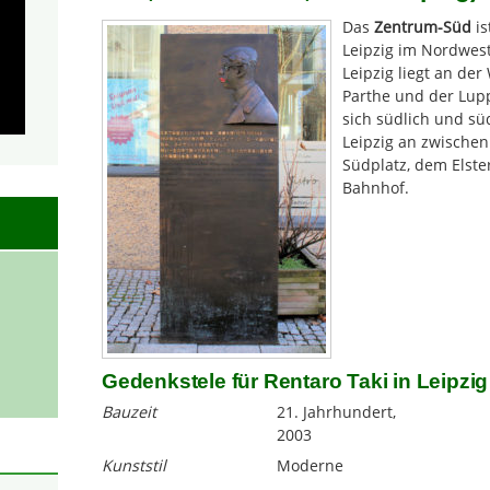
Das
Zentrum-Süd
is
Leipzig im Nordwest
Leipzig liegt an der
Parthe und der Lup
sich südlich und sü
Leipzig an zwische
Südplatz, dem Elste
Bahnhof.
Gedenkstele für Rentaro Taki in Leipzig
Bauzeit
21. Jahrhundert,
2003
Kunststil
Moderne