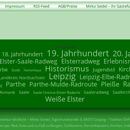
Impressum
RSS-Feed
AGB/Preise
Mirko Seidel – Ihr Gästef
Schlagwörter
19. Jahrhundert
20. 
18. Jahrhundert
Elsterradweg
Erlebnis
Elster-Saale-Radweg
Historismus
Kirc
rbe
Jugendstil
Gotik
Herrenhaus
Leipzig
Leipzig-Elbe-Rad
Landkreis Nordsachsen
R
Parthe
Parthe-Mulde-Radroute
Pleiße
eg
Saale
Saaleradweg
Saalkirc
Romanik
Saale-Unstrut-Elster-Radacht
Weiße Elster
tektur-blicklicht – Mirko Seidel, Sigismundstraße 3, 04317 Leipzig – Telefon: 03
n per Rad, Auto und zu Fuß zu Burgen, Schlössern, Herrenhäusern, Kirchen, Indu