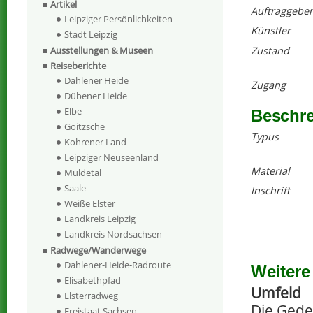
Artikel
Auftraggeber
Leipziger Persönlichkeiten
Künstler
Stadt Leipzig
Zustand
Ausstellungen & Museen
Reiseberichte
Dahlener Heide
Zugang
Dübener Heide
Elbe
Beschr
Goitzsche
Typus
Kohrener Land
Leipziger Neuseenland
Material
Muldetal
Saale
Inschrift
Weiße Elster
Landkreis Leipzig
Landkreis Nordsachsen
Radwege/Wanderwege
Dahlener-Heide-Radroute
Weitere
Elisabethpfad
Umfeld
Elsterradweg
Die Geden
Freistaat Sachsen