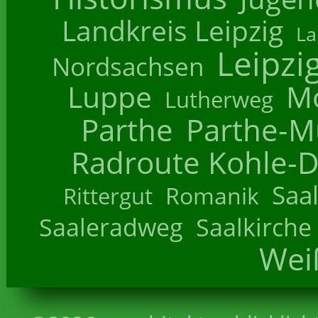
Landkreis Leipzig
La
Leipzi
Nordsachsen
Luppe
M
Lutherweg
Parthe
Parthe-M
Radroute Kohle-D
Saa
Romanik
Rittergut
Saaleradweg
Saalkirche
Wei