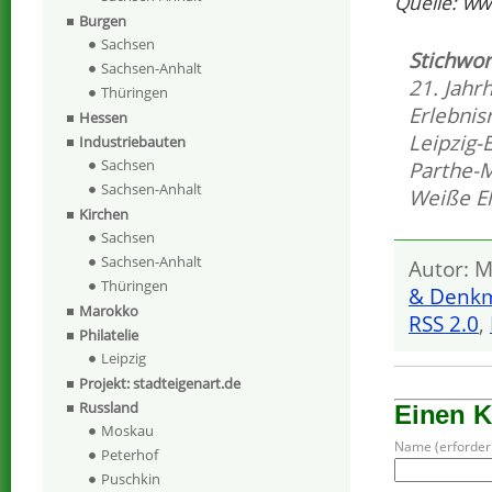
Quelle: ww
Burgen
Sachsen
Stichwor
Sachsen-Anhalt
21. Jahr
Thüringen
Erlebnis
Hessen
Leipzig-
Industriebauten
Sachsen
Parthe-
Sachsen-Anhalt
Weiße El
Kirchen
Sachsen
Sachsen-Anhalt
Autor: M
Thüringen
& Denkm
Marokko
RSS 2.0
,
Philatelie
Leipzig
Projekt: stadteigenart.de
Russland
Einen 
Moskau
Name (erforderl
Peterhof
Puschkin