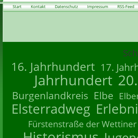
Start
Kontakt
Datenschutz
Impressum
RSS-Feed
Sch
16. Jahrhundert
17. Jahr
Jahrhundert
20
Burgenlandkreis
Elbe
Elbe
Elsterradweg
Erlebn
Fürstenstraße der Wettiner
Historismus
Jugend