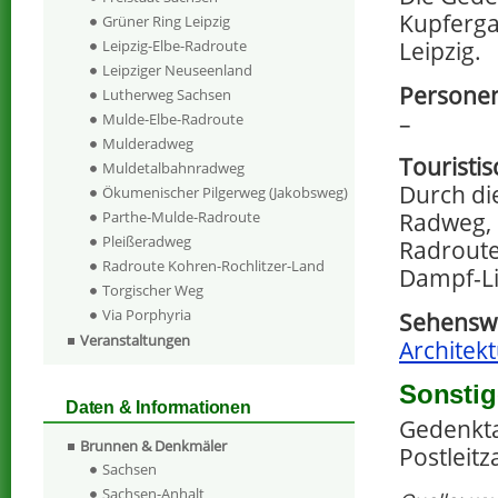
Kupferga
Grüner Ring Leipzig
Leipzig-Elbe-Radroute
Leipzig.
Leipziger Neuseenland
Personen
Lutherweg Sachsen
–
Mulde-Elbe-Radroute
Mulderadweg
Touristi
Muldetalbahnradweg
Durch die
Ökumenischer Pilgerweg (Jakobsweg)
Radweg, 
Parthe-Mulde-Radroute
Pleißeradweg
Radroute
Radroute Kohren-Rochlitzer-Land
Dampf-Li
Torgischer Weg
Via Porphyria
Sehenswe
Veranstaltungen
Architekt
Sonstig
Daten & Informationen
Gedenktaf
Brunnen & Denkmäler
Postleit
Sachsen
Sachsen-Anhalt