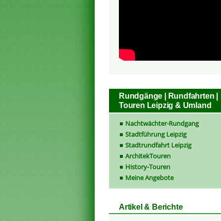
Rundgänge | Rundfahrten |
Touren Leipzig & Umland
Nachtwächter-Rundgang
Stadtführung Leipzig
Stadtrundfahrt Leipzig
ArchitekTouren
History-Touren
Meine Angebote
Artikel & Berichte