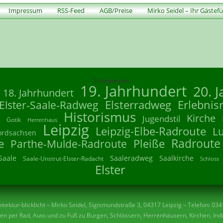
Impressum
RSS-Feed
AGB/Preise
Mirko Seidel – Ihr Gästef
Schlagwörter
19. Jahrhundert
20. 
18. Jahrhundert
Elsterradweg
Erlebnis
Elster-Saale-Radweg
Historismus
Kirche
Jugendstil
Gotik
Herrenhaus
Leipzig
Leipzig-Elbe-Radroute
L
ordsachsen
Radroute
e
Parthe-Mulde-Radroute
Pleiße
Saale
Saaleradweg
Saalkirche
Saale-Unstrut-Elster-Radacht
Schloss
Elster
tektur-blicklicht – Mirko Seidel, Sigismundstraße 3, 04317 Leipzig – Telefon: 03
n per Rad, Auto und zu Fuß zu Burgen, Schlössern, Herrenhäusern, Kirchen, Indu