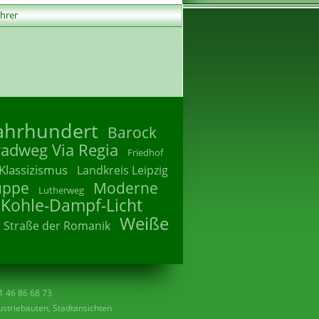
ührer
Jahrhundert
Barock
radweg Via Regia
Friedhof
Klassizismus
Landkreis Leipzig
uppe
Moderne
Lutherweg
 Kohle-Dampf-Licht
Weiße
Straße der Romanik
41 46 86 68 73
striebauten, Stadtansichten