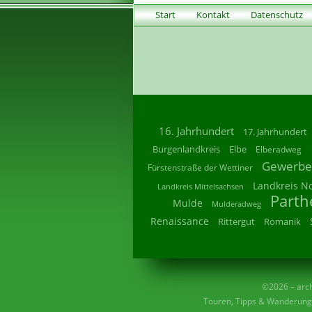
Start
Kontakt
Datenschutz
16. Jahrhundert
17. Jahrhundert
Burgenlandkreis
Elbe
Elberadweg
Gewerbe
Fürstenstraße der Wettiner
Landkreis N
Landkreis Mittelsachsen
Parth
Mulde
Mulderadweg
Renaissance
Rittergut
Romanik
©2026 – archi
Touren, Tipps & Wanderunge