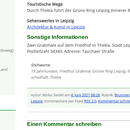
Touristische Wege
Durch Thekla führt der Grüne Ring Leipzig (Innerer R
Sehenswertes in Leipzig
Architektur & Kunst in Leipzig
Sonstige Informationen
Zwei Grabmale auf dem Friedhof in Thekla, Stadt Leip
kobsweg)
Postleitzahl 04349, Adresse: Tauchaer Straße
Stichworte:
-Land
19. Jahrhundert
,
Friedhof
,
Grabmal
,
Grüner Ring Leipzig
,
K
schadhaft
,
Thekla
Autor: Mirko Seidel am
4. Juni 2021 08:28
, Rubrik:
Brunnen
Leipzig
, Kommentare per Feed
RSS 2.0
,
Kommentar schre
Einen Kommentar schreiben