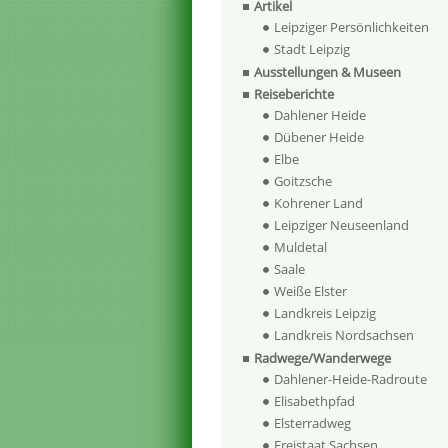
Artikel
Leipziger Persönlichkeiten
Stadt Leipzig
Ausstellungen & Museen
Reiseberichte
Dahlener Heide
Dübener Heide
Elbe
Goitzsche
Kohrener Land
Leipziger Neuseenland
Muldetal
Saale
Weiße Elster
Landkreis Leipzig
Landkreis Nordsachsen
Radwege/Wanderwege
Dahlener-Heide-Radroute
Elisabethpfad
Elsterradweg
Freistaat Sachsen