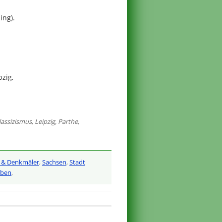
ing).
zig,
lassizismus
,
Leipzig
,
Parthe
,
 & Denkmäler
,
Sachsen
,
Stadt
iben
,