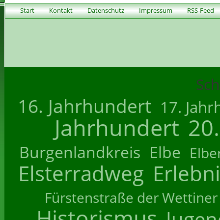
Start
Kontakt
Datenschutz
Impressum
RSS-Feed
Sch
16. Jahrhundert
17. Jahr
Jahrhundert
20
Burgenlandkreis
Elbe
Elbe
Elsterradweg
Erlebn
Fürstenstraße der Wettiner
Historismus
Jugend