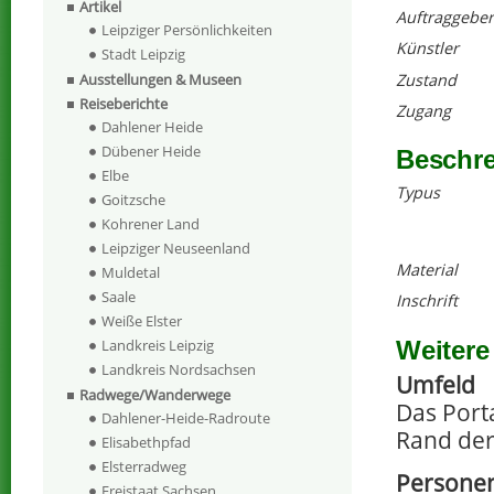
Artikel
Auftraggeber
Leipziger Persönlichkeiten
Künstler
Stadt Leipzig
Zustand
Ausstellungen & Museen
Reiseberichte
Zugang
Dahlener Heide
Dübener Heide
Beschr
Elbe
Typus
Goitzsche
Kohrener Land
Leipziger Neuseenland
Material
Muldetal
Saale
Inschrift
Weiße Elster
Weitere
Landkreis Leipzig
Landkreis Nordsachsen
Umfeld
Radwege/Wanderwege
Das Port
Dahlener-Heide-Radroute
Rand der 
Elisabethpfad
Elsterradweg
Personen
Freistaat Sachsen