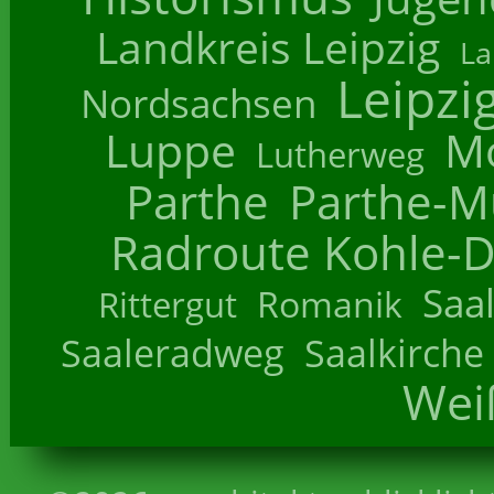
Landkreis Leipzig
La
Leipzi
Nordsachsen
Luppe
M
Lutherweg
Parthe
Parthe-M
Radroute Kohle-D
Saa
Romanik
Rittergut
Saaleradweg
Saalkirche
Wei