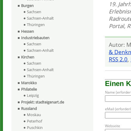
19. Jahr
Burgen
Erlebnis
Sachsen
Radrout
Sachsen-Anhalt
Thüringen
Portal
,
R
Hessen
Industriebauten
Autor: M
Sachsen
Sachsen-Anhalt
& Denkm
Kirchen
RSS 2.0
,
Sachsen
Sachsen-Anhalt
Thüringen
Einen 
Marokko
Philatelie
Name (erforderl
Leipzig
Projekt: stadteigenart.de
Russland
eMail (erforderli
Moskau
Peterhof
Webseite
Puschkin