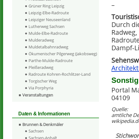
–
Grüner Ring Leipzig
Leipzig-Elbe-Radroute
Touristi
Leipziger Neuseenland
Durch die
Lutherweg Sachsen
Radweg, 
Mulde-Elbe-Radroute
Radroute
Mulderadweg
Dampf-Li
Muldetalbahnradweg
Ökumenischer Pilgerweg (Jakobsweg)
Sehenswe
Parthe-Mulde-Radroute
Architekt
Pleißeradweg
Radroute Kohren-Rochlitzer-Land
Sonstig
Torgischer Weg
Via Porphyria
Portal Ma
Veranstaltungen
04109
Quelle:
Daten & Informationen
amtliche D
wikipedia.d
Brunnen & Denkmäler
Sachsen
Stichwor
Sachsen-Anhalt