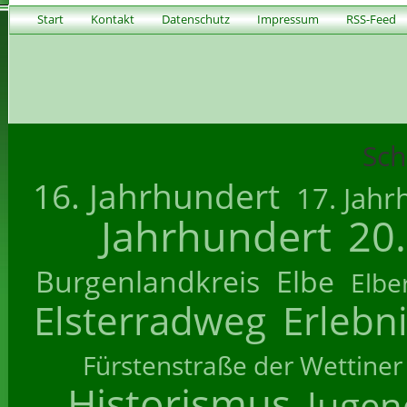
Start
Kontakt
Datenschutz
Impressum
RSS-Feed
Sch
16. Jahrhundert
17. Jahr
Jahrhundert
20
Burgenlandkreis
Elbe
Elbe
Elsterradweg
Erlebn
Fürstenstraße der Wettiner
Historismus
Jugend