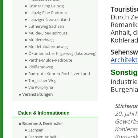
Grüner Ring Leipzig
Touristi
Leipzig-Elbe-Radroute
Durch Ze
Leipziger Neuseenland
Romanik,
Lutherweg Sachsen
Anhalt, 
Mulde-Elbe-Radroute
Kohlera
Mulderadweg
Muldetalbahnradweg
Sehenswe
Ökumenischer Pilgerweg (Jakobsweg)
Architekt
Parthe-Mulde-Radroute
Pleißeradweg
Sonstig
Radroute Kohren-Rochlitzer-Land
Industri
Torgischer Weg
Via Porphyria
Burgenla
Veranstaltungen
Stichwor
20. Jahr
Daten & Informationen
Gewerb
Brunnen & Denkmäler
Kohlera
Sachsen
Romanik
Sachsen-Anhalt