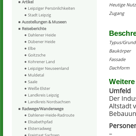
Artikel
Heutige Nut
Leipziger Persönlichkeiten
Zugang
Stadt Leipzig
Ausstellungen & Museen
Reiseberichte
Beschr
Dahlener Heide
Dübener Heide
Typus/Grund
Elbe
Baukörper
Goitzsche
Fassade
Kohrener Land
Dachform
Leipziger Neuseenland
Muldetal
Weitere
Saale
Weiße Elster
Umfeld
Landkreis Leipzig
Der Indu
Landkreis Nordsachsen
Altstadt
Radwege/Wanderwege
Bebauun
Dahlener-Heide-Radroute
Elisabethpfad
Personen
Elsterradweg
–
Freistaat Sachsen