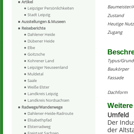
Artikel
Baumeister/A
Leipziger Persönlichkeiten
Stadt Leipzig
Zustand
Ausstellungen & Museen
Heutige Nut
Reiseberichte
Zugang
Dahlener Heide
Dübener Heide
Elbe
Beschr
Goitzsche
Typus/Grund
Kohrener Land
Leipziger Neuseenland
Baukörper
Muldetal
Fassade
Saale
Weiße Elster
Dachform
Landkreis Leipzig
Landkreis Nordsachsen
Weitere
Radwege/Wanderwege
Umfeld
Dahlener-Heide-Radroute
Elisabethpfad
Der Indu
Elsterradweg
der Altst
Freistaat Sachsen