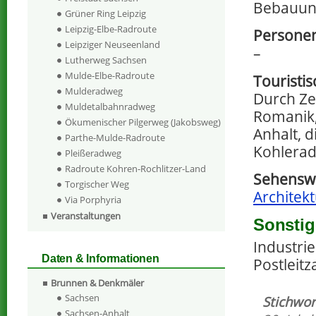
Bebauun
Grüner Ring Leipzig
Leipzig-Elbe-Radroute
Personen
Leipziger Neuseenland
–
Lutherweg Sachsen
Mulde-Elbe-Radroute
Touristi
Mulderadweg
Durch Ze
Muldetalbahnradweg
Romanik,
Ökumenischer Pilgerweg (Jakobsweg)
Anhalt, 
Parthe-Mulde-Radroute
Kohlera
Pleißeradweg
Radroute Kohren-Rochlitzer-Land
Sehenswe
Torgischer Weg
Architekt
Via Porphyria
Veranstaltungen
Sonstig
Industrie
Daten & Informationen
Postleitz
Brunnen & Denkmäler
Sachsen
Stichwor
Sachsen-Anhalt