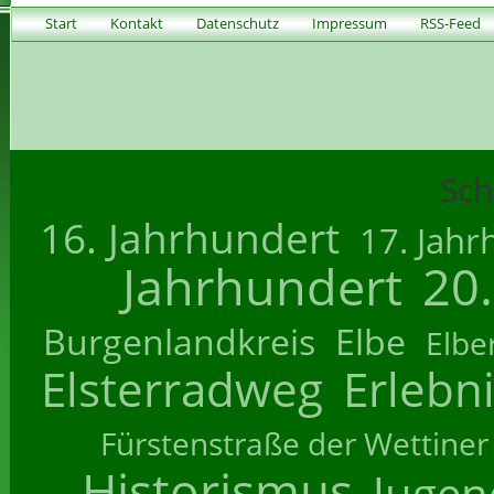
Start
Kontakt
Datenschutz
Impressum
RSS-Feed
Sch
16. Jahrhundert
17. Jahr
Jahrhundert
20
Burgenlandkreis
Elbe
Elbe
Elsterradweg
Erlebn
Fürstenstraße der Wettiner
Historismus
Jugend