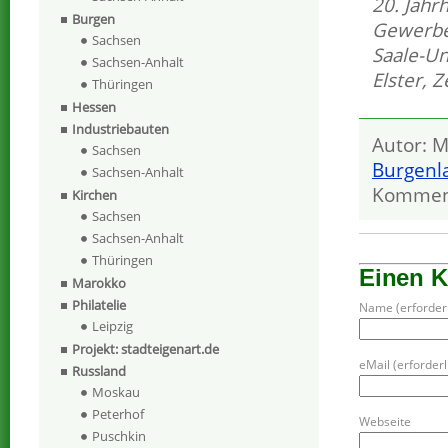
20. Jahr
Burgen
Gewerb
Sachsen
Saale-Un
Sachsen-Anhalt
Elster
,
Z
Thüringen
Hessen
Industriebauten
Autor: M
Sachsen
Burgenl
Sachsen-Anhalt
Kommen
Kirchen
Sachsen
Sachsen-Anhalt
Thüringen
Einen 
Marokko
Philatelie
Name (erforderl
Leipzig
Projekt: stadteigenart.de
eMail (erforderli
Russland
Moskau
Peterhof
Webseite
Puschkin