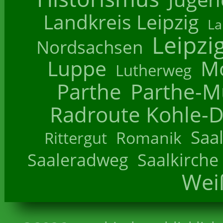
Landkreis Leipzig
La
Leipzi
Nordsachsen
Luppe
M
Lutherweg
Parthe
Parthe-M
Radroute Kohle-D
Saa
Romanik
Rittergut
Saaleradweg
Saalkirche
Wei