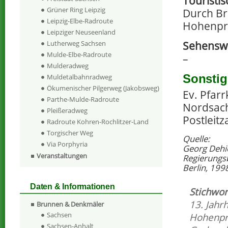
Touristi
Grüner Ring Leipzig
Durch Bri
Leipzig-Elbe-Radroute
Hohenpri
Leipziger Neuseenland
Sehenswe
Lutherweg Sachsen
Mulde-Elbe-Radroute
–
Mulderadweg
Sonstig
Muldetalbahnradweg
Ökumenischer Pilgerweg (Jakobsweg)
Ev. Pfar
Parthe-Mulde-Radroute
Nordsac
Pleißeradweg
Postleitz
Radroute Kohren-Rochlitzer-Land
Torgischer Weg
Quelle:
Via Porphyria
Georg Dehi
Veranstaltungen
Regierungs
Berlin, 199
Daten & Informationen
Stichwor
13. Jahr
Brunnen & Denkmäler
Sachsen
Hohenpr
Sachsen-Anhalt