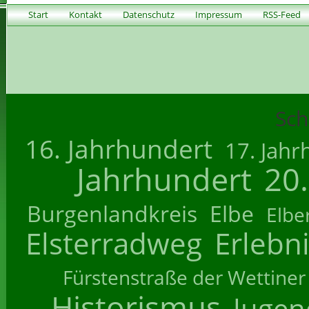
Start
Kontakt
Datenschutz
Impressum
RSS-Feed
Sch
16. Jahrhundert
17. Jahr
Jahrhundert
20
Burgenlandkreis
Elbe
Elbe
Elsterradweg
Erlebn
Fürstenstraße der Wettiner
Historismus
Jugend