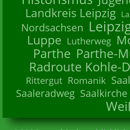
Landkreis Leipzig
La
Leipzi
Nordsachsen
Luppe
M
Lutherweg
Parthe
Parthe-M
Radroute Kohle-D
Saa
Romanik
Rittergut
Saaleradweg
Saalkirche
Wei