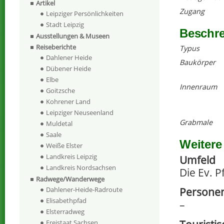
Artikel
Zugang
Leipziger Persönlichkeiten
Stadt Leipzig
Beschr
Ausstellungen & Museen
Reiseberichte
Typus
Dahlener Heide
Baukörper
Dübener Heide
Elbe
Innenraum
Goitzsche
Kohrener Land
Leipziger Neuseenland
Grabmale
Muldetal
Saale
Weitere
Weiße Elster
Landkreis Leipzig
Umfeld
Landkreis Nordsachsen
Die Ev. P
Radwege/Wanderwege
Persone
Dahlener-Heide-Radroute
Elisabethpfad
–
Elsterradweg
Freistaat Sachsen