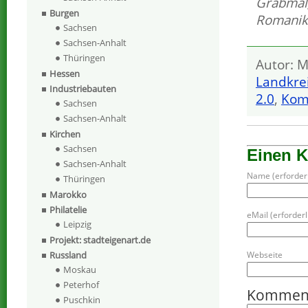
Grabmal
Burgen
Romanik
Sachsen
Sachsen-Anhalt
Thüringen
Autor: M
Hessen
Landkre
Industriebauten
2.0
,
Kom
Sachsen
Sachsen-Anhalt
Kirchen
Sachsen
Einen 
Sachsen-Anhalt
Name (erforderl
Thüringen
Marokko
Philatelie
eMail (erforderli
Leipzig
Projekt: stadteigenart.de
Webseite
Russland
Moskau
Peterhof
Kommen
Puschkin