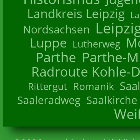
Landkreis Leipzig
La
Leipzi
Nordsachsen
Luppe
M
Lutherweg
Parthe
Parthe-M
Radroute Kohle-D
Saa
Romanik
Rittergut
Saaleradweg
Saalkirche
Wei