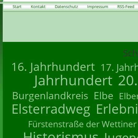
Start
Kontakt
Datenschutz
Impressum
RSS-Feed
Sch
16. Jahrhundert
17. Jahr
Jahrhundert
20
Burgenlandkreis
Elbe
Elbe
Elsterradweg
Erlebn
Fürstenstraße der Wettiner
Historismus
Jugend