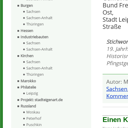
Bund Fre
Burgen
Ost,
Sachsen
Sachsen-Anhalt
Stadt Lei
Thüringen
Straße
Hessen
Industriebauten
Stichwor
Sachsen
19. Jahr
Sachsen-Anhalt
Histori
Kirchen
Sachsen
Pfingst
Sachsen-Anhalt
Thüringen
Autor: M
Marokko
Philatelie
Sachsen
Leipzig
Komment
Projekt: stadteigenart.de
Russland
Moskau
Einen 
Peterhof
Puschkin