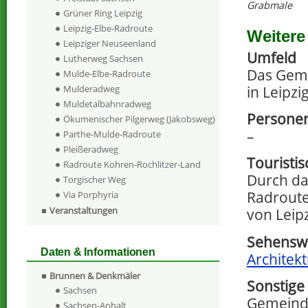
Grabmale
Grüner Ring Leipzig
Leipzig-Elbe-Radroute
Weitere
Leipziger Neuseenland
Umfeld
Lutherweg Sachsen
Das Gem
Mulde-Elbe-Radroute
in Leipzi
Mulderadweg
Muldetalbahnradweg
Persone
Ökumenischer Pilgerweg (Jakobsweg)
–
Parthe-Mulde-Radroute
Pleißeradweg
Touristi
Radroute Kohren-Rochlitzer-Land
Durch da
Torgischer Weg
Radroute.
Via Porphyria
Veranstaltungen
von Leipz
Sehenswe
Daten & Informationen
Architek
Brunnen & Denkmäler
Sonstige
Sachsen
Gemeind
Sachsen-Anhalt