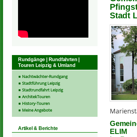
Pfings
Stadt 
Rundgänge | Rundfahrten |
Touren Leipzig & Umland
Nachtwächter-Rundgang
Stadtführung Leipzig
Stadtrundfahrt Leipzig
ArchitekTouren
History-Touren
Marienst
Meine Angebote
Gemein
Artikel & Berichte
ELIM