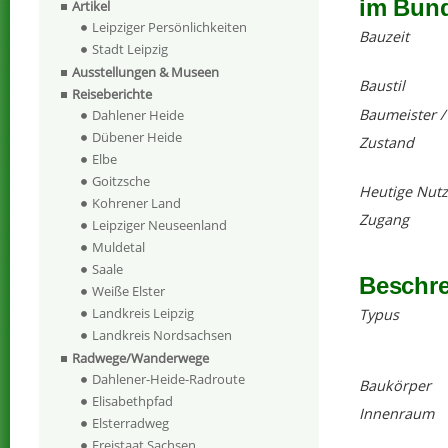
im Bund
Artikel
Leipziger Persönlichkeiten
Bauzeit
Stadt Leipzig
Ausstellungen & Museen
Baustil
Reiseberichte
Baumeister /
Dahlener Heide
Dübener Heide
Zustand
Elbe
Goitzsche
Heutige Nut
Kohrener Land
Zugang
Leipziger Neuseenland
Muldetal
Saale
Beschr
Weiße Elster
Landkreis Leipzig
Typus
Landkreis Nordsachsen
Radwege/Wanderwege
Dahlener-Heide-Radroute
Baukörper
Elisabethpfad
Innenraum
Elsterradweg
Freistaat Sachsen