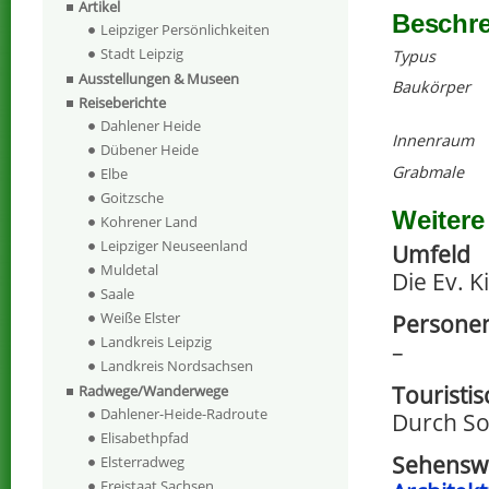
Artikel
Beschr
Leipziger Persönlichkeiten
Stadt Leipzig
Typus
Ausstellungen & Museen
Baukörper
Reiseberichte
Dahlener Heide
Innenraum
Dübener Heide
Grabmale
Elbe
Goitzsche
Weitere
Kohrener Land
Leipziger Neuseenland
Umfeld
Muldetal
Die Ev. K
Saale
Weiße Elster
Persone
Landkreis Leipzig
–
Landkreis Nordsachsen
Touristi
Radwege/Wanderwege
Dahlener-Heide-Radroute
Durch So
Elisabethpfad
Sehenswe
Elsterradweg
Freistaat Sachsen