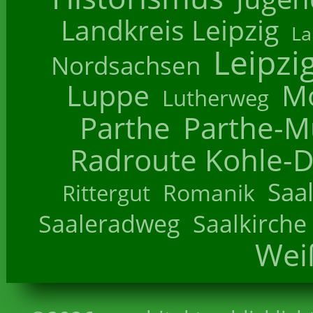
Landkreis Leipzig
La
Leipzi
Nordsachsen
Luppe
M
Lutherweg
Parthe
Parthe-M
Radroute Kohle-D
Saa
Romanik
Rittergut
Saaleradweg
Saalkirche
Wei