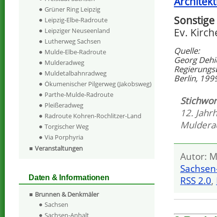
Architek
Grüner Ring Leipzig
Sonstige
Leipzig-Elbe-Radroute
Ev. Kirch
Leipziger Neuseenland
Lutherweg Sachsen
Quelle:
Mulde-Elbe-Radroute
Georg Dehi
Mulderadweg
Regierungs
Muldetalbahnradweg
Berlin, 199
Ökumenischer Pilgerweg (Jakobsweg)
Parthe-Mulde-Radroute
Stichwor
Pleißeradweg
12. Jahr
Radroute Kohren-Rochlitzer-Land
Mulder
Torgischer Weg
Via Porphyria
Veranstaltungen
Autor: M
Sachsen
Daten & Informationen
RSS 2.0
,
Brunnen & Denkmäler
Sachsen
Sachsen-Anhalt