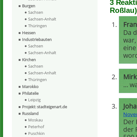
3 Reakt
Burgen
Roßlau)
Sachsen
Sachsen-Anhalt
Fran
Thüringen
Da d
Hessen
war,
Industriebauten
Sachsen
eine
Sachsen-Anhalt
wor
Kirchen
Sachsen
Sachsen-Anhalt
Mirk
Thüringen
… wa
Marokko
Philatelie
Leipzig
Joha
Projekt: stadteigenart.de
Nove
Russland
Moskau
Der 
Peterhof
der 
Puschkin