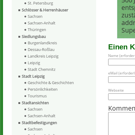
500 
St. Petersburg
ents
Schlösser & Herrenhäuser
zust
Sachsen
addr
Sachsen-Anhalt
Supe
Thüringen
Siedlungsbau
Burgenlandkreis
Einen 
Dessau-Roßlau
Name (erforderl
Landkreis Leipzig
Leipzig
Stadt Chemnitz
eMail (erforderli
Stadt Leipzig
Geschichte & Geschichten
Persönlichkeiten
Webseite
Tourismus
Stadtansichten
Kommen
Sachsen
Sachsen-Anhalt
Stadtbefestigungen
Sachsen