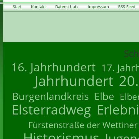
Start
Kontakt
Datenschutz
Impressum
RSS-Feed
Sch
16. Jahrhundert
17. Jahr
Jahrhundert
20
Burgenlandkreis
Elbe
Elbe
Elsterradweg
Erlebn
Fürstenstraße der Wettiner
Historismus
Jugend