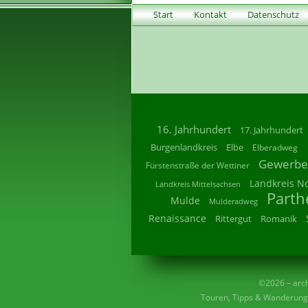
Start
Kontakt
Datenschutz
16. Jahrhundert
17. Jahrhundert
Burgenlandkreis
Elbe
Elberadweg
Gewerbe
Fürstenstraße der Wettiner
Landkreis N
Landkreis Mittelsachsen
Parth
Mulde
Mulderadweg
Renaissance
Rittergut
Romanik
©2026 – archi
Touren, Tipps & Wanderunge