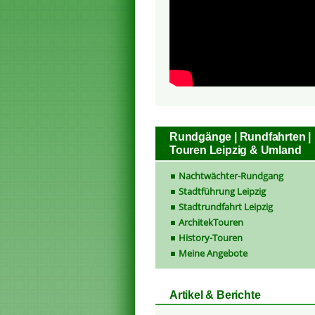
Rundgänge | Rundfahrten |
Touren Leipzig & Umland
Nachtwächter-Rundgang
Stadtführung Leipzig
Stadtrundfahrt Leipzig
ArchitekTouren
History-Touren
Meine Angebote
Artikel & Berichte