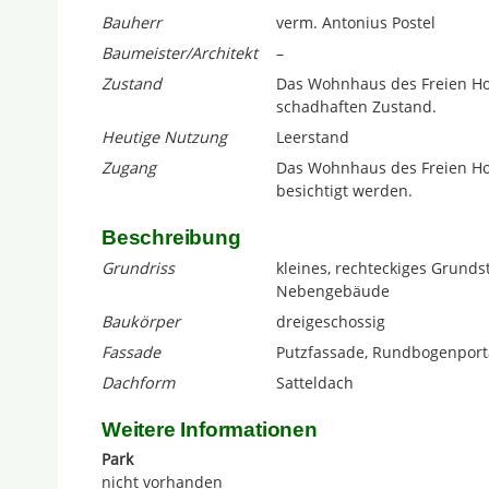
Bauherr
verm. Antonius Postel
Baumeister/Architekt
–
Zustand
Das Wohnhaus des Freien Hof
schadhaften Zustand.
Heutige Nutzung
Leerstand
Zugang
Das Wohnhaus des Freien Hof
besichtigt werden.
Beschreibung
Grundriss
kleines, rechteckiges Grund
Nebengebäude
Baukörper
dreigeschossig
Fassade
Putzfassade, Rundbogenport
Dachform
Satteldach
Weitere Informationen
Park
nicht vorhanden