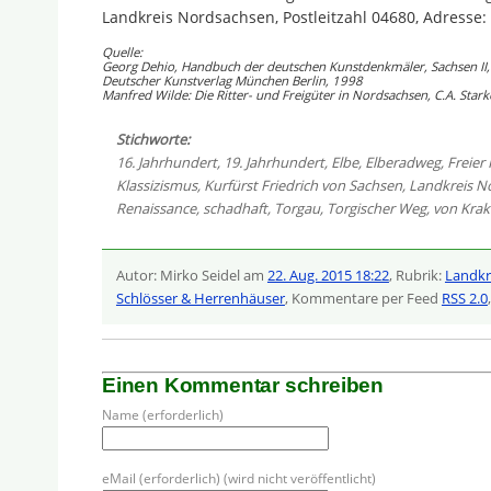
Landkreis Nordsachsen, Postleitzahl 04680, Adresse: 
Quelle:
Georg Dehio, Handbuch der deutschen Kunstdenkmäler, Sachsen II,
Deutscher Kunstverlag München Berlin, 1998
Manfred Wilde: Die Ritter- und Freigüter in Nordsachsen, C.A. Star
Stichworte:
16. Jahrhundert
,
19. Jahrhundert
,
Elbe
,
Elberadweg
,
Freier
Klassizismus
,
Kurfürst Friedrich von Sachsen
,
Landkreis N
Renaissance
,
schadhaft
,
Torgau
,
Torgischer Weg
,
von Kra
Autor: Mirko Seidel am
22. Aug. 2015 18:22
, Rubrik:
Landkr
Schlösser & Herrenhäuser
, Kommentare per Feed
RSS 2.0
Einen Kommentar schreiben
Name (erforderlich)
eMail (erforderlich) (wird nicht veröffentlicht)