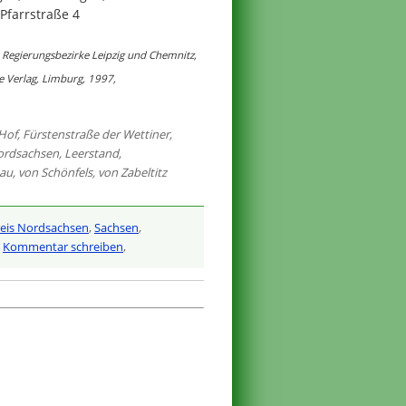
Pfarrstraße 4
 Regierungsbezirke Leipzig und Chemnitz,
ke Verlag, Limburg, 1997,
 Hof
,
Fürstenstraße der Wettiner
,
ordsachsen
,
Leerstand
,
kau
,
von Schönfels
,
von Zabeltitz
eis Nordsachsen
,
Sachsen
,
,
Kommentar schreiben
,