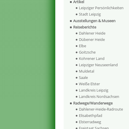
Artikel
Leipziger Persönlichkeiten
Stadt Leipzig
Ausstellungen & Museen
Reiseberichte
Dahlener Heide
Dübener Heide
Elbe
Goitzsche
Kohrener Land
Leipziger Neuseenland
Muldetal
Saale
Weiße Elster
Landkreis Leipzig
Landkreis Nordsachsen
Radwege/Wanderwege
Dahlener-Heide-Radroute
Elisabethpfad
Elsterradweg
Freistaat Sachsen