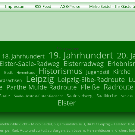
Impressum
RSS-Feed
AGB/Preise
Mirko Seidel – Ihr Gästef
Schlagwörter
19. Jahrhundert
20. 
18. Jahrhundert
Elsterradweg
Erlebnis
Elster-Saale-Radweg
Historismus
Kirche
Jugendstil
Gotik
Herrenhaus
Leipzig
Leipzig-Elbe-Radroute
L
ordsachsen
Radroute
e
Parthe-Mulde-Radroute
Pleiße
Saale
Saaleradweg
Saalkirche
Saale-Unstrut-Elster-Radacht
Schloss
Elster
tektur-blicklicht – Mirko Seidel, Sigismundstraße 3, 04317 Leipzig – Telefon: 03
n per Rad, Auto und zu Fuß zu Burgen, Schlössern, Herrenhäusern, Kirchen, Indu