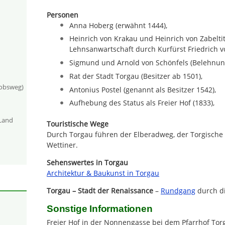
Personen
Anna Hoberg (erwähnt 1444),
Heinrich von Krakau und Heinrich von Zabeltit
Lehnsanwartschaft durch Kurfürst Friedrich v
Sigmund und Arnold von Schönfels (Belehnun
Rat der Stadt Torgau (Besitzer ab 1501),
kobsweg)
Antonius Postel (genannt als Besitzer 1542),
Aufhebung des Status als Freier Hof (1833),
-Land
Touristische Wege
Durch Torgau führen der Elberadweg, der Torgische
Wettiner.
Sehenswertes in Torgau
Architektur & Baukunst in Torgau
Torgau – Stadt der Renaissance
–
Rundgang
durch di
Sonstige Informationen
Freier Hof in der Nonnengasse bei dem Pfarrhof Torg