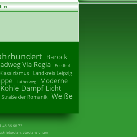
ührer
Jahrhundert
Barock
radweg Via Regia
Friedhof
Klassizismus
Landkreis Leipzig
uppe
Moderne
Lutherweg
 Kohle-Dampf-Licht
Weiße
Straße der Romanik
41 46 86 68 73
striebauten, Stadtansichten