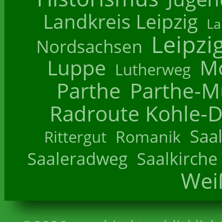
Landkreis Leipzig
La
Leipzi
Nordsachsen
Luppe
M
Lutherweg
Parthe
Parthe-M
Radroute Kohle-D
Saa
Romanik
Rittergut
Saaleradweg
Saalkirche
Wei