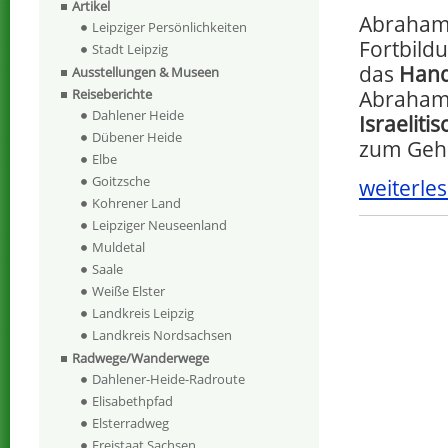
Artikel
Abraham 
Leipziger Persönlichkeiten
Fortbild
Stadt Leipzig
das
Hand
Ausstellungen & Museen
Abraham 
Reiseberichte
Dahlener Heide
Israelit
Dübener Heide
zum Gehe
Elbe
Goitzsche
weiterles
Kohrener Land
Leipziger Neuseenland
Muldetal
Saale
Weiße Elster
Landkreis Leipzig
Landkreis Nordsachsen
Radwege/Wanderwege
Dahlener-Heide-Radroute
Elisabethpfad
Elsterradweg
Freistaat Sachsen