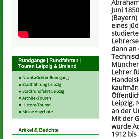
Abraham 
Juni 185
(Bayern)
eines jü
studiert
Lehrerse
dann an 
Technisc
Rundgänge | Rundfahrten |
München.
Touren Leipzig & Umland
Lehrer fü
Nachtwächter-Rundgang
Handelsl
Stadtführung Leipzig
kaufmänn
Stadtrundfahrt Leipzig
Öffentli
ArchitekTouren
Leipzig.
History-Touren
an der Un
Meine Angebote
Mit der 
wurde Ad
Artikel & Berichte
1912 bis