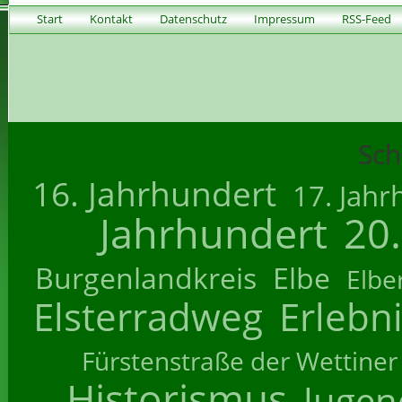
Start
Kontakt
Datenschutz
Impressum
RSS-Feed
Sch
16. Jahrhundert
17. Jahr
Jahrhundert
20
Burgenlandkreis
Elbe
Elbe
Elsterradweg
Erlebn
Fürstenstraße der Wettiner
Historismus
Jugend