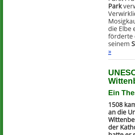
Park
ver
Verwirkl
Mosigkau
die Elbe 
förderte 
seinem
S
»
UNESCO
Witten
Ein The
1508 kam
an die Un
Wittenbe
der Kath
hatte er 