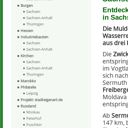
Burgen
Entdeck
Sachsen
in Sach
Sachsen-Anhalt
Thüringen
Die Muld
Hessen
Wasserre
Industriebauten
aus drei 
Sachsen
Sachsen-Anhalt
Die
Zwic
Kirchen
entsprin
Sachsen
im Vogtl
Sachsen-Anhalt
sich nac
Thüringen
Marokko
Sermuth 
Philatelie
Freiberg
Leipzig
Moldava 
Projekt: stadteigenart.de
entspring
Russland
Moskau
Ab
Serm
Peterhof
147 km, 
Puschkin