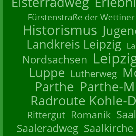
Elsterradweg
Erlebn
Fürstenstraße der Wettiner
Historismus
Jugend
Landkreis Leipzig
La
Leipzi
Nordsachsen
Luppe
M
Lutherweg
Parthe
Parthe-M
Radroute Kohle-D
Saa
Romanik
Rittergut
Saaleradweg
Saalkirche