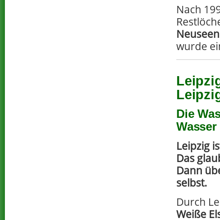
Nach 199
Restlöche
Neuseen
wurde e
Leipzi
Leipzi
Die Was
Wasser 
Leipzig i
Das glau
Dann übe
selbst.
Durch Lei
Weiße El