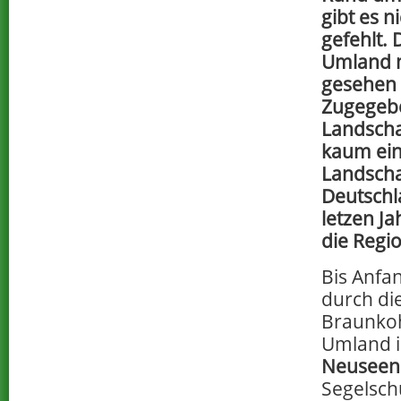
gibt es n
gefehlt. 
Umland 
gesehen
Zugegebe
Landschaf
kaum ei
Landscha
Deutschl
letzen J
die Regio
Bis Anfa
durch di
Braunkoh
Umland i
Neuseen
Segelsch