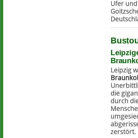
Ufer und 
Goitzsch
Deutsch
Bustou
Leipzig
Braunko
Leipzig 
Braunko
Unerbittl
die giga
durch di
Mensche
umgesied
abgeriss
zerstört.