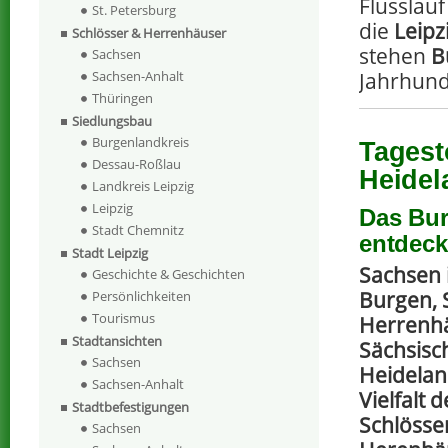
Flusslau
St. Petersburg
die
Leipz
Schlösser & Herrenhäuser
stehen
B
Sachsen
Jahrhund
Sachsen-Anhalt
Thüringen
Siedlungsbau
Burgenlandkreis
Tagest
Dessau-Roßlau
Heidel
Landkreis Leipzig
Leipzig
Das Bur
Stadt Chemnitz
entdec
Stadt Leipzig
Sachsen i
Geschichte & Geschichten
Burgen, 
Persönlichkeiten
Tourismus
Herrenh
Stadtansichten
Sächsisc
Sachsen
Heideland
Sachsen-Anhalt
Vielfalt 
Stadtbefestigungen
Schlösse
Sachsen