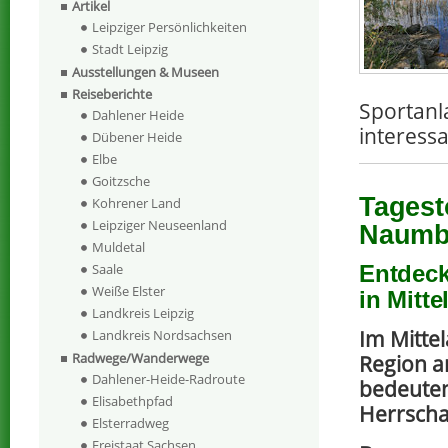
Artikel
Leipziger Persönlichkeiten
Stadt Leipzig
Ausstellungen & Museen
Reiseberichte
Sportanl
Dahlener Heide
interess
Dübener Heide
Elbe
Goitzsche
Tagest
Kohrener Land
Leipziger Neuseenland
Naumb
Muldetal
Entdeck
Saale
Weiße Elster
in Mitt
Landkreis Leipzig
Im Mittel
Landkreis Nordsachsen
Radwege/Wanderwege
Region a
Dahlener-Heide-Radroute
bedeute
Elisabethpfad
Herrscha
Elsterradweg
Freistaat Sachsen