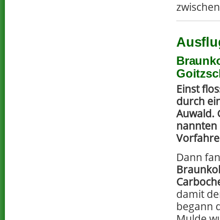
zwischen
Ausflu
Braunko
Goitzsc
Einst flo
durch ei
Auwald. 
nannten
Vorfahre
Dann fa
Braunko
Carboch
damit de
begann 
Mulde wu