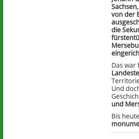
Sachsen,
von der 
ausgesc
die Seku
fürstent
Mersebur
eingeric
Das war f
Landeste
Territor
Und doc
Geschich
und Mer
Bis heute
monumen