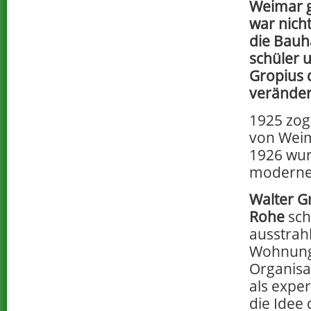
Weimar 
war nich
die Bauh
schüler 
Gropius 
veränder
1925 zog
von Wei
1926 wur
modernen
Walter G
Rohe
sch
ausstrah
Wohnungs
Organisa
als expe
die Idee