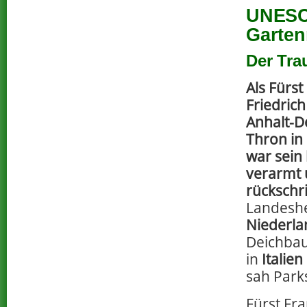
UNESCO
Garten
Der Tra
Als Fürst
Friedric
Anhalt-D
Thron in
war sein 
verarmt
rückschri
Landeshe
Niederl
Deichbau
in
Italien
sah Parks
Fürst Fra