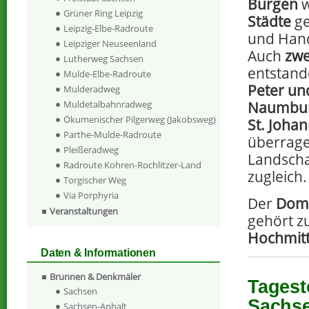
Burgen
w
Grüner Ring Leipzig
Städte
ge
Leipzig-Elbe-Radroute
und Hand
Leipziger Neuseenland
Auch
zw
Lutherweg Sachsen
entstand
Mulde-Elbe-Radroute
Peter und
Mulderadweg
Naumbu
Muldetalbahnradweg
Ökumenischer Pilgerweg (Jakobsweg)
St. Joha
Parthe-Mulde-Radroute
überrage
Pleißeradweg
Landscha
Radroute Kohren-Rochlitzer-Land
zugleich.
Torgischer Weg
Via Porphyria
Der
Dom 
Veranstaltungen
gehört z
Hochmitt
Daten & Informationen
Brunnen & Denkmäler
Tagest
Sachsen
Sachs
Sachsen-Anhalt