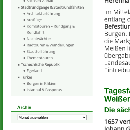
Herenhä
Sachsen-Anhalt
Stadtrundgänge & Stadtrundfahrten
Im Mittel
Architekturführung
entlang d
Ausflüge
Befestiu
Kombitouren – Rundgang &
Rundfahrt
Burgen. 
Nachtwächter
die Mark
Radtouren & Wanderungen
Meißen l
Stadtteilführung
übergabe
Thementouren
Landesau
Tschechische Republik
Eintreib
Egerland
Türkei
Burgen in Kilikien
Tagesf
Istanbul & Bosporus
Weißer
Archiv
Die säc
Archiv
1657 ver
Johann G