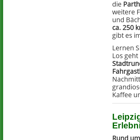
die
Part
weitere 
und Bäch
ca. 250 
gibt es i
Lernen S
Los geht
Stadtru
Fahrgast
Nachmitt
grandiose
Kaffee u
Leipzi
Erlebn
Rund um 