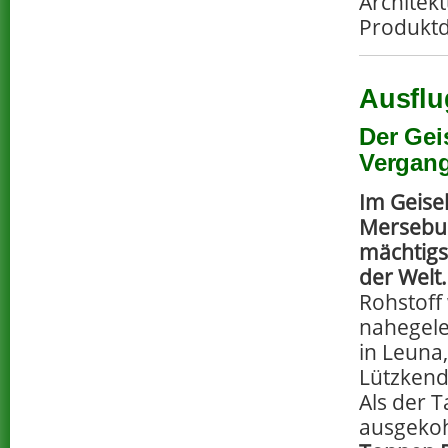
Architek
Produktd
Ausflu
Der Gei
Vergang
Im Geisel
Mersebur
mächtigs
der Welt.
Rohstoff
nahegel
in Leuna
Lützkend
Als der T
ausgekoh