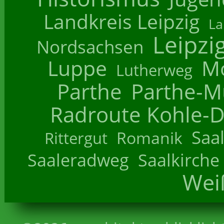
Landkreis Leipzig
La
Leipzi
Nordsachsen
Luppe
M
Lutherweg
Parthe
Parthe-M
Radroute Kohle-D
Saa
Romanik
Rittergut
Saaleradweg
Saalkirche
Wei