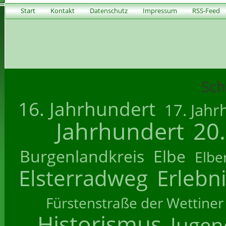
Start
Kontakt
Datenschutz
Impressum
RSS-Feed
Sch
16. Jahrhundert
17. Jahr
Jahrhundert
20
Burgenlandkreis
Elbe
Elbe
Elsterradweg
Erlebn
Fürstenstraße der Wettiner
Historismus
Jugend