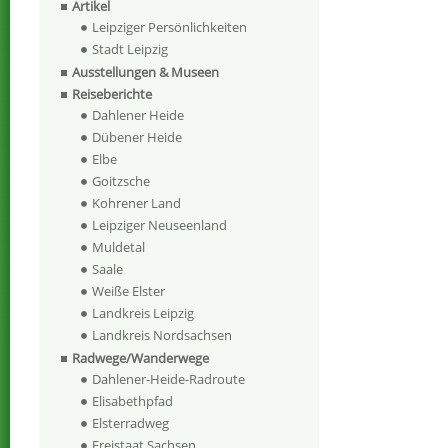
Artikel
Leipziger Persönlichkeiten
Stadt Leipzig
Ausstellungen & Museen
Reiseberichte
Dahlener Heide
Dübener Heide
Elbe
Goitzsche
Kohrener Land
Leipziger Neuseenland
Muldetal
Saale
Weiße Elster
Landkreis Leipzig
Landkreis Nordsachsen
Radwege/Wanderwege
Dahlener-Heide-Radroute
Elisabethpfad
Elsterradweg
Freistaat Sachsen