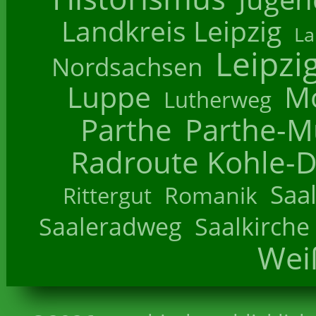
Landkreis Leipzig
La
Leipzi
Nordsachsen
Luppe
M
Lutherweg
Parthe
Parthe-M
Radroute Kohle-D
Saa
Romanik
Rittergut
Saaleradweg
Saalkirche
Wei