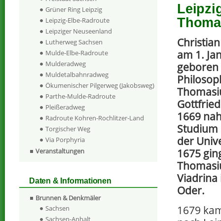
Leipzi
Grüner Ring Leipzig
Thoma
Leipzig-Elbe-Radroute
Leipziger Neuseenland
Christia
Lutherweg Sachsen
am 1. Jan
Mulde-Elbe-Radroute
Mulderadweg
geboren 
Muldetalbahnradweg
Philosop
Ökumenischer Pilgerweg (Jakobsweg)
Thomasiu
Parthe-Mulde-Radroute
Gottfried
Pleißeradweg
1669 na
Radroute Kohren-Rochlitzer-Land
Studium 
Torgischer Weg
der Unive
Via Porphyria
1675 ging
Veranstaltungen
Thomasiu
Viadrina 
Daten & Informationen
Oder.
Brunnen & Denkmäler
1679 ka
Sachsen
Sachsen-Anhalt