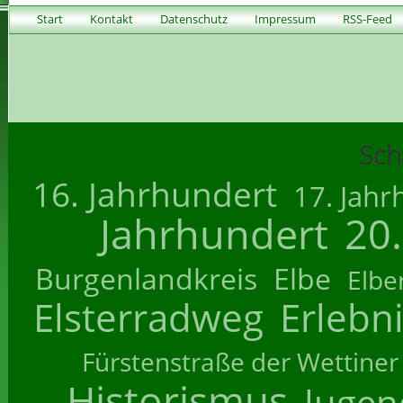
Start
Kontakt
Datenschutz
Impressum
RSS-Feed
Sch
16. Jahrhundert
17. Jahr
Jahrhundert
20
Burgenlandkreis
Elbe
Elbe
Elsterradweg
Erlebn
Fürstenstraße der Wettiner
Historismus
Jugend