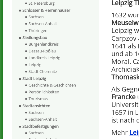
Leipzig T
St. Petersburg
Schlösser & Herrenhäuser
1632 wu
Sachsen
Meuselwi
Sachsen-Anhalt
Leipzig 
Thüringen
Carpzov 
Siedlungsbau
Burgenlandkreis
1641 als
Dessau-Roßlau
und ab 1
Landkreis Leipzig
Moral. C
Leipzig
Archidia
Stadt Chemnitz
Thomask
Stadt Leipzig
Geschichte & Geschichten
Als Gegn
Persönlichkeiten
Francke
Tourismus
Universi
Stadtansichten
1657 in 
Sachsen
ist nach
Sachsen-Anhalt
Stadtbefestigungen
Mehr
Lei
Sachsen