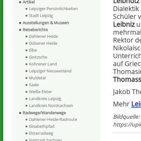
Leibnütz
Artikel
Dialektik
Leipziger Persönlichkeiten
Schüler 
Stadt Leipzig
Leibniz
u
Ausstellungen & Museen
Reiseberichte
mehrmals
Dahlener Heide
Rektor d
Dübener Heide
Nikolais
Elbe
Unterric
Goitzsche
auf Griec
Kohrener Land
Thomasiu
Leipziger Neuseenland
Thomass
Muldetal
Saale
Jakob Th
Weiße Elster
Landkreis Leipzig
Mehr
Lei
Landkreis Nordsachsen
Radwege/Wanderwege
Bildquelle:
Dahlener-Heide-Radroute
https://up
Elisabethpfad
Elsterradweg
Freistaat Sachsen