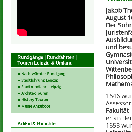
Jakob Th
August 1
Der Sohn
Juristenf
Ausbildu
und besu
Gymnasi
Rundgänge | Rundfahrten |
Universi
Touren Leipzig & Umland
Wittenbe
Nachtwächter-Rundgang
Philosoph
Stadtführung Leipzig
Mathema
Stadtrundfahrt Leipzig
ArchitekTouren
1646 wur
History-Touren
Assessor
Meine Angebote
Fakultät
i
er an de
1653 wur
Artikel & Berichte