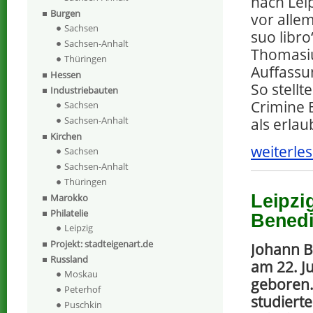
nach Lei
Burgen
vor alle
Sachsen
suo libro
Sachsen-Anhalt
Thomasiu
Thüringen
Auffassu
Hessen
So stellt
Industriebauten
Crimine 
Sachsen
Sachsen-Anhalt
als erlau
Kirchen
weiterles
Sachsen
Sachsen-Anhalt
Thüringen
Leipzi
Marokko
Philatelie
Benedi
Leipzig
Projekt: stadteigenart.de
Johann B
Russland
am 22. Ju
Moskau
geboren.
Peterhof
studiert
Puschkin