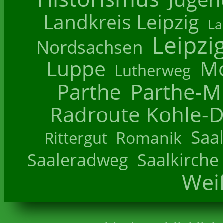
Landkreis Leipzig
La
Leipzi
Nordsachsen
Luppe
M
Lutherweg
Parthe
Parthe-M
Radroute Kohle-D
Saa
Romanik
Rittergut
Saaleradweg
Saalkirche
Wei