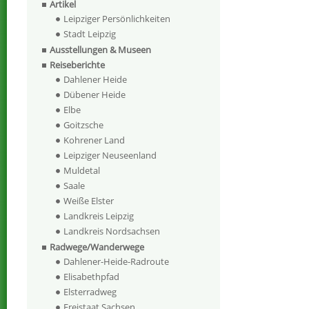
Artikel
Leipziger Persönlichkeiten
Stadt Leipzig
Ausstellungen & Museen
Reiseberichte
Dahlener Heide
Dübener Heide
Elbe
Goitzsche
Kohrener Land
Leipziger Neuseenland
Muldetal
Saale
Weiße Elster
Landkreis Leipzig
Landkreis Nordsachsen
Radwege/Wanderwege
Dahlener-Heide-Radroute
Elisabethpfad
Elsterradweg
Freistaat Sachsen