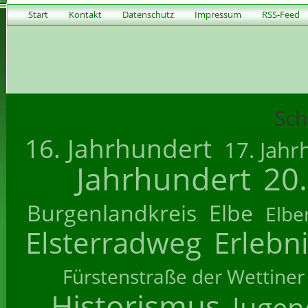
Start
Kontakt
Datenschutz
Impressum
RSS-Feed
Sch
16. Jahrhundert
17. Jahr
Jahrhundert
20
Burgenlandkreis
Elbe
Elbe
Elsterradweg
Erlebn
Fürstenstraße der Wettiner
Historismus
Jugend