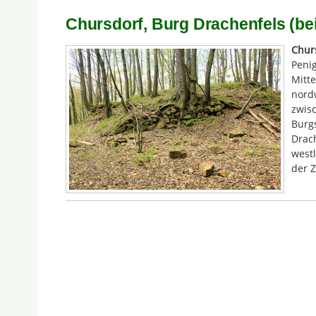
Chursdorf, Burg Drachenfels (be
Chur
Peni
Mitte
nordw
zwisc
Burgs
Drach
westl
der 