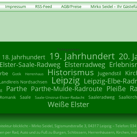
Impressum
RSS-Feed
AGB/Preise
Mirko Seidel – Ihr Gästef
Schlagwörter
19. Jahrhundert
20. 
18. Jahrhundert
Elsterradweg
Erlebnis
Elster-Saale-Radweg
Historismus
Kirc
rbe
Jugendstil
Gotik
Herrenhaus
Leipzig
Leipzig-Elbe-Rad
Landkreis Nordsachsen
R
Parthe
Parthe-Mulde-Radroute
Pleiße
eg
Saale
Saaleradweg
Saalkirc
Romanik
Saale-Unstrut-Elster-Radacht
Weiße Elster
tektur-blicklicht – Mirko Seidel, Sigismundstraße 3, 04317 Leipzig – Telefon: 03
n per Rad, Auto und zu Fuß zu Burgen, Schlössern, Herrenhäusern, Kirchen, Indu