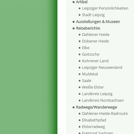
Artikel
Leipziger Persönlichkeiten
Stadt Leipzig
Ausstellungen & Museen
Reiseberichte
Dahlener Heide
Dübener Heide
Elbe
Goitzsche
Kohrener Land
Leipziger Neuseenland
Muldetal
Saale
Weiße Elster
Landkreis Leipzig
Landkreis Nordsachsen
Radwege/Wanderwege
Dahlener-Heide-Radroute
Elisabethpfad
Elsterradweg
Freistaat Sachsen