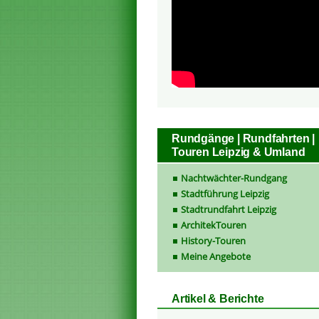
Rundgänge | Rundfahrten |
Touren Leipzig & Umland
Nachtwächter-Rundgang
Stadtführung Leipzig
Stadtrundfahrt Leipzig
ArchitekTouren
History-Touren
Meine Angebote
Artikel & Berichte