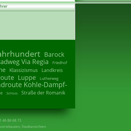
ührer
Jahrhundert
Barock
radweg Via Regia
Friedhof
he
Klassizismus
Landkreis
route
Luppe
Lutherweg
adroute Kohle-Dampf-
Straße der Romanik
he
Schloss
41 46 86 68 73
striebauten, Stadtansichten