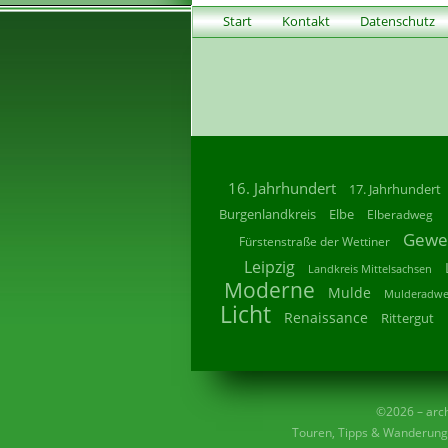
Start
Kontakt
Datenschutz
16. Jahrhundert
17. Jahrhundert
Burgenlandkreis
Elbe
Elberadweg
Gewe
Fürstenstraße der Wettiner
Leipzig
Landkreis Mittelsachsen
Moderne
Mulde
Mulderadw
Licht
Renaissance
Rittergut
©2026 – archi
Touren, Tipps & Wanderunge