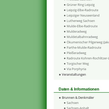
Grüner Ring Leipzig
Leipzig-Elbe-Radroute
Leipziger Neuseenland
Lutherweg Sachsen
Mulde-Elbe-Radroute
Mulderadweg
Muldetalbahnradweg
Ökumenischer Pilgerweg (Ja
Parthe-Mulde-Radroute
Pleißeradweg
Radroute Kohren-Rochlitzer
Torgischer Weg
Via Porphyria
Veranstaltungen
Daten & Informationen
Brunnen & Denkmäler
Sachsen
Sachsen-Anhalt