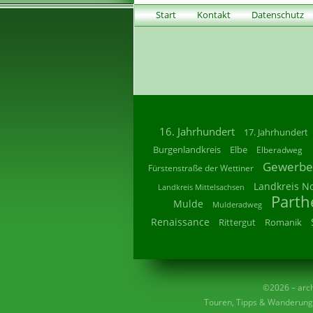
Start
Kontakt
Datenschutz
16. Jahrhundert
17. Jahrhundert
Burgenlandkreis
Elbe
Elberadweg
Gewerbe
Fürstenstraße der Wettiner
Landkreis N
Landkreis Mittelsachsen
Parth
Mulde
Mulderadweg
Renaissance
Rittergut
Romanik
©2026 – archi
Touren, Tipps & Wanderunge