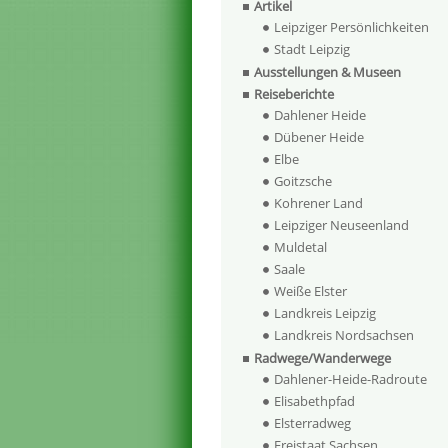
Artikel
Leipziger Persönlichkeiten
Stadt Leipzig
Ausstellungen & Museen
Reiseberichte
Dahlener Heide
Dübener Heide
Elbe
Goitzsche
Kohrener Land
Leipziger Neuseenland
Muldetal
Saale
Weiße Elster
Landkreis Leipzig
Landkreis Nordsachsen
Radwege/Wanderwege
Dahlener-Heide-Radroute
Elisabethpfad
Elsterradweg
Freistaat Sachsen