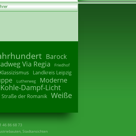
ührer
Jahrhundert
Barock
radweg Via Regia
Friedhof
Klassizismus
Landkreis Leipzig
uppe
Moderne
Lutherweg
 Kohle-Dampf-Licht
Weiße
Straße der Romanik
41 46 86 68 73
striebauten, Stadtansichten