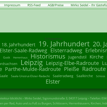
Impressum
RSS-Feed
AGB/Preise
Mirko Seidel – Ihr Gästef
Schlagwörter
19. Jahrhundert
20. 
18. Jahrhundert
Elsterradweg
Erlebnis
Elster-Saale-Radweg
Historismus
Kirche
Jugendstil
Gotik
Herrenhaus
Leipzig
Leipzig-Elbe-Radroute
L
ordsachsen
Radroute
e
Parthe-Mulde-Radroute
Pleiße
Saale
Saaleradweg
Saalkirche
Saale-Unstrut-Elster-Radacht
Schloss
Elster
tektur-blicklicht – Mirko Seidel, Sigismundstraße 3, 04317 Leipzig – Telefon: 03
n per Rad, Auto und zu Fuß zu Burgen, Schlössern, Herrenhäusern, Kirchen, Indu