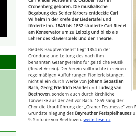
Carl Riedel wurde am 6. Oktober 1827 in
Cronenberg geboren. Die musikalische
Begabung des Seidenfärbers entdeckte Carl
Wilhelm in der Krefelder Liedertafel und
förderte ihn. 1849 bis 1852 studierte Carl Riedel
am Konservatorium zu Leipzig und blieb als
Lehrer des Klavierspiels und der Theorie.
Riedels Hauptverdienst liegt 1854 in der
Gründung und Leitung des nach ihm
benannten Gesangvereins für geistliche Musik
(Riedel-Verein). Der Verein vollbrachte in seinen
regelmäßigen Aufführungen Pionierleistungen,
nicht allein durch Werke von
Johann Sebastian
Bach, Georg Friedrich Händel
und
Ludwig van
Beethoven
, sondern auch durch kirchliche
Tonwerke aus der Zeit vor Bach. 1859 sang der
Chor die Uraufführung der „Graner Festmesse“ von
Grundsteinlegung des
Bayreuther Festspielhauses
un
9. Sinfonie von Beethoven.
weiterlesen »