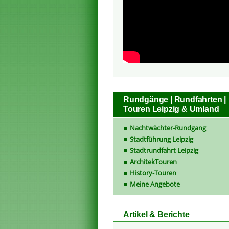
Rundgänge | Rundfahrten |
Touren Leipzig & Umland
Nachtwächter-Rundgang
Stadtführung Leipzig
Stadtrundfahrt Leipzig
ArchitekTouren
History-Touren
Meine Angebote
Artikel & Berichte