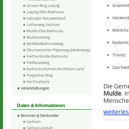
Graimni
Grüner Ring Leipzig
Leipzig-Elbe-Radroute
Höckend
Leipziger Neuseenland
Lutherweg Sachsen
Mockritz
Mulde-Elbe-Radroute
Mulderadweg
Redemit
Muldetalbahnradweg
Ökumenischer Pilgerweg (Jakobsweg)
Tronitz
Parthe-Mulde-Radroute
Pleißeradweg
Zaschwi
Radroute Kohren-Rochlitzer-Land
Torgischer Weg
Via Porphyria
Die Geme
Veranstaltungen
Mulde
. 
Menschen
Daten & Informationen
weiterles
Brunnen & Denkmäler
Sachsen
Sachsen-Anhalt