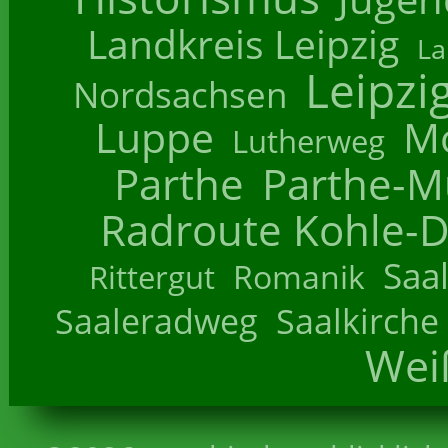
Landkreis Leipzig
La
Leipzi
Nordsachsen
Luppe
M
Lutherweg
Parthe
Parthe-M
Radroute Kohle-D
Saa
Romanik
Rittergut
Saaleradweg
Saalkirche
Wei