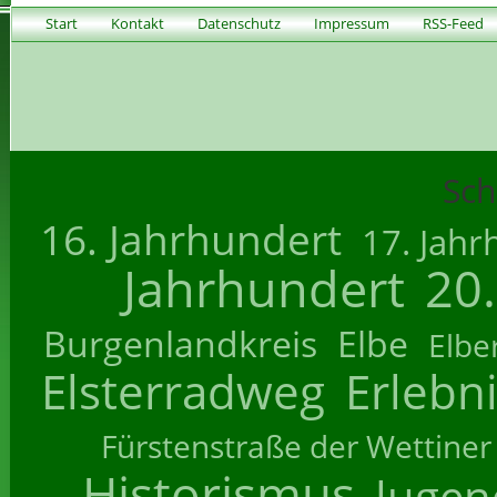
Start
Kontakt
Datenschutz
Impressum
RSS-Feed
Sch
16. Jahrhundert
17. Jahr
Jahrhundert
20
Burgenlandkreis
Elbe
Elbe
Elsterradweg
Erlebn
Fürstenstraße der Wettiner
Historismus
Jugend