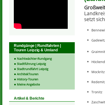
Großwei
Landkrei
setzt si
Bennewi
Gadewit
Rundgänge | Rundfahrten |
Touren Leipzig & Umland
Graimni
Nachtwächter-Rundgang
Höckend
Stadtführung Leipzig
Stadtrundfahrt Leipzig
Mockritz
ArchitekTouren
History-Touren
Redemit
Meine Angebote
Tronitz
Artikel & Berichte
Zaschwi