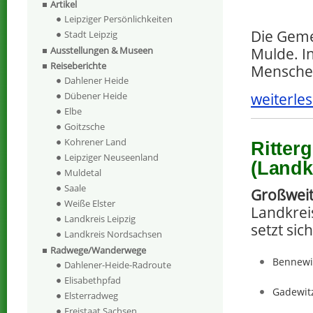
Artikel
Leipziger Persönlichkeiten
Die Geme
Stadt Leipzig
Ausstellungen & Museen
Mulde. I
Reiseberichte
Menschen
Dahlener Heide
weiterles
Dübener Heide
Elbe
Goitzsche
Kohrener Land
Ritter
Leipziger Neuseenland
(Landk
Muldetal
Saale
Großwei
Weiße Elster
Landkrei
Landkreis Leipzig
setzt si
Landkreis Nordsachsen
Radwege/Wanderwege
Bennewi
Dahlener-Heide-Radroute
Elisabethpfad
Gadewit
Elsterradweg
Freistaat Sachsen