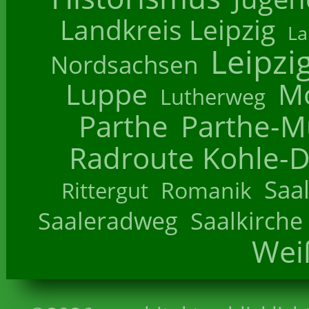
Landkreis Leipzig
La
Leipzi
Nordsachsen
Luppe
M
Lutherweg
Parthe
Parthe-M
Radroute Kohle-D
Saa
Romanik
Rittergut
Saaleradweg
Saalkirche
Wei