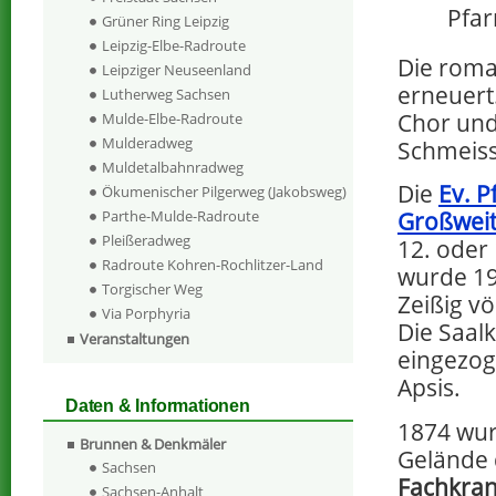
Pfar
Grüner Ring Leipzig
Leipzig-Elbe-Radroute
Die rom
Leipziger Neuseenland
erneuert
Lutherweg Sachsen
Chor und 
Mulde-Elbe-Radroute
Mulderadweg
Schmeiss
Muldetalbahnradweg
Die
Ev. P
Ökumenischer Pilgerweg (Jakobsweg)
Parthe-Mulde-Radroute
Großwei
Pleißeradweg
12. oder
Radroute Kohren-Rochlitzer-Land
wurde 19
Torgischer Weg
Zeißig v
Via Porphyria
Die Saalk
Veranstaltungen
eingezog
Apsis.
Daten & Informationen
1874 wu
Brunnen & Denkmäler
Gelände 
Sachsen
Fachkra
Sachsen-Anhalt