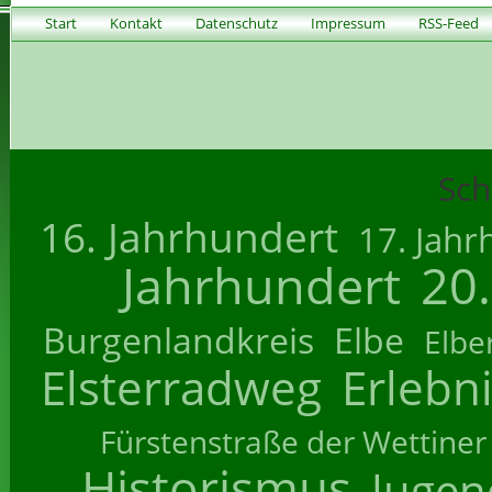
Start
Kontakt
Datenschutz
Impressum
RSS-Feed
Sch
16. Jahrhundert
17. Jahr
Jahrhundert
20
Burgenlandkreis
Elbe
Elbe
Elsterradweg
Erlebn
Fürstenstraße der Wettiner
Historismus
Jugend