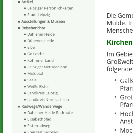
Artikel
Leipziger Persönlichkeiten
Die Geme
Stadt Leipzig
Ausstellungen & Museen
Mulde. I
Reiseberichte
Menschen
Dahlener Heide
Dübener Heide
Kirchen
Elbe
Im Gebie
Goitzsche
Großweit
Kohrener Land
Leipziger Neuseenland
folgende
Muldetal
Gall
Saale
Weiße Elster
Pfar
Landkreis Leipzig
Groß
Landkreis Nordsachsen
Pfar
Radwege/Wanderwege
Hoch
Dahlener-Heide-Radroute
Elisabethpfad
Anst
Elsterradweg
Mock
Freistaat Sachsen