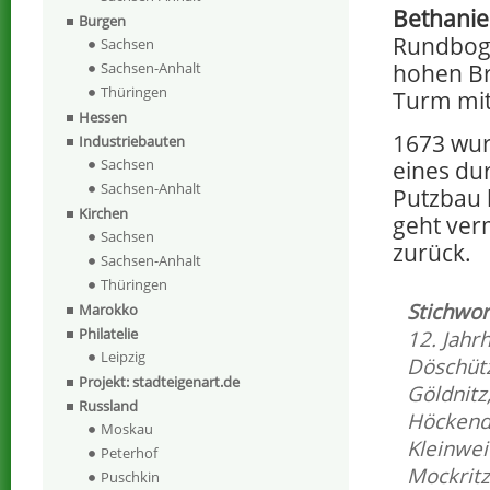
Bethani
Burgen
Rundboge
Sachsen
hohen Br
Sachsen-Anhalt
Thüringen
Turm mit
Hessen
1673 wu
Industriebauten
Sachsen
eines dur
Sachsen-Anhalt
Putzbau 
Kirchen
geht ver
Sachsen
zurück.
Sachsen-Anhalt
Thüringen
Stichwor
Marokko
Philatelie
12. Jahr
Leipzig
Döschüt
Projekt: stadteigenart.de
Göldnitz
Russland
Höckend
Moskau
Kleinwei
Peterhof
Mockritz
Puschkin