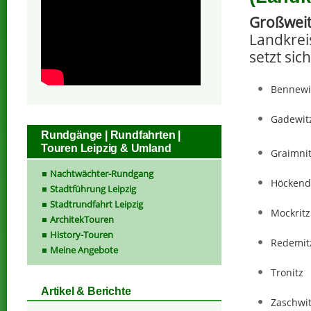
Großwei
Landkrei
setzt si
Bennewi
Gadewit
Rundgänge | Rundfahrten |
Touren Leipzig & Umland
Graimni
Nachtwächter-Rundgang
Höckend
Stadtführung Leipzig
Stadtrundfahrt Leipzig
Mockritz
ArchitekTouren
History-Touren
Redemit
Meine Angebote
Tronitz
Artikel & Berichte
Zaschwi