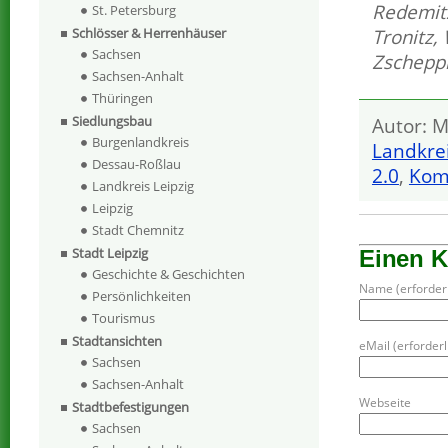
Redemit
St. Petersburg
Tronitz
,
Schlösser & Herrenhäuser
Sachsen
Zscheppl
Sachsen-Anhalt
Thüringen
Siedlungsbau
Autor: M
Burgenlandkreis
Landkrei
Dessau-Roßlau
2.0
,
Kom
Landkreis Leipzig
Leipzig
Stadt Chemnitz
Stadt Leipzig
Einen 
Geschichte & Geschichten
Name (erforderl
Persönlichkeiten
Tourismus
Stadtansichten
eMail (erforderli
Sachsen
Sachsen-Anhalt
Webseite
Stadtbefestigungen
Sachsen