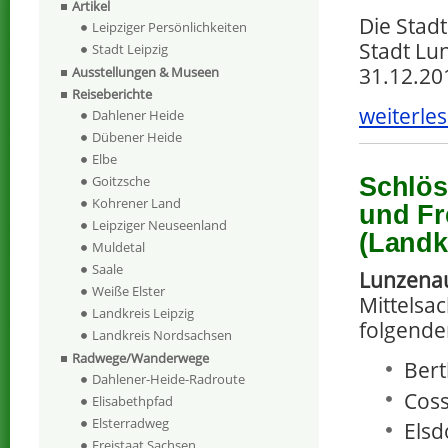
Artikel
Die Stad
Leipziger Persönlichkeiten
Stadt Lu
Stadt Leipzig
31.12.20
Ausstellungen & Museen
Reiseberichte
weiterles
Dahlener Heide
Dübener Heide
Elbe
Schlöss
Goitzsche
Kohrener Land
und Fr
Leipziger Neuseenland
(Landk
Muldetal
Saale
Lunzena
Weiße Elster
Mittelsac
Landkreis Leipzig
folgende
Landkreis Nordsachsen
Radwege/Wanderwege
Bert
Dahlener-Heide-Radroute
Coss
Elisabethpfad
Elsterradweg
Elsd
Freistaat Sachsen