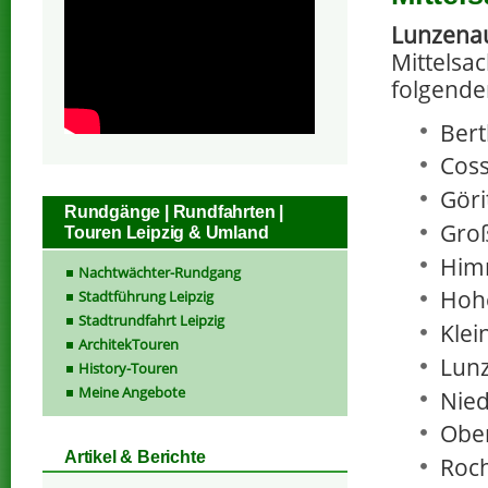
Lunzena
Mittelsac
folgende
Bert
Coss
Göri
Rundgänge | Rundfahrten |
Groß
Touren Leipzig & Umland
Him
Nachtwächter-Rundgang
Hoh
Stadtführung Leipzig
Stadtrundfahrt Leipzig
Klei
ArchitekTouren
Lun
History-Touren
Meine Angebote
Nied
Ober
Artikel & Berichte
Roc