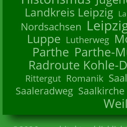
Landkreis Leipzig
La
Leipzi
Nordsachsen
Luppe
M
Lutherweg
Parthe
Parthe-M
Radroute Kohle-D
Saa
Romanik
Rittergut
Saaleradweg
Saalkirche
Wei