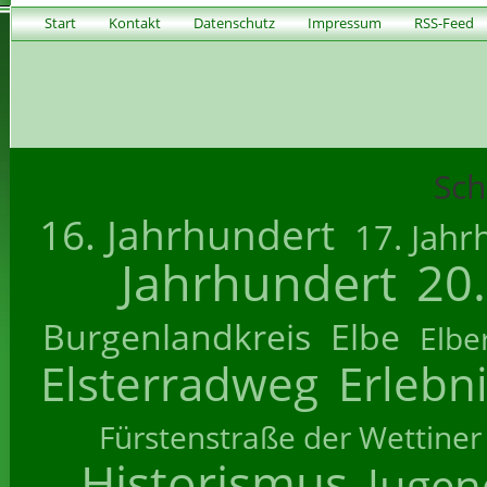
Start
Kontakt
Datenschutz
Impressum
RSS-Feed
Sch
16. Jahrhundert
17. Jahr
Jahrhundert
20
Burgenlandkreis
Elbe
Elbe
Elsterradweg
Erlebn
Fürstenstraße der Wettiner
Historismus
Jugend