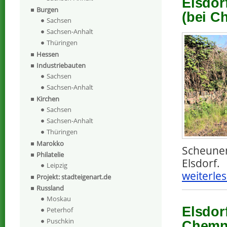
Elsdor
Burgen
(bei C
Sachsen
Sachsen-Anhalt
Thüringen
Hessen
Industriebauten
Sachsen
Sachsen-Anhalt
Kirchen
Sachsen
Sachsen-Anhalt
Thüringen
Marokko
Scheunen
Philatelie
Elsdorf.
Leipzig
weiterles
Projekt: stadteigenart.de
Russland
Moskau
Elsdorf
Peterhof
Puschkin
Chemni