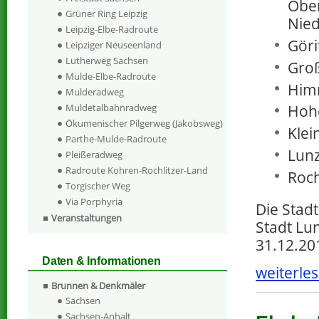
Ober
Grüner Ring Leipzig
Nied
Leipzig-Elbe-Radroute
Göri
Leipziger Neuseenland
Lutherweg Sachsen
Groß
Mulde-Elbe-Radroute
Him
Mulderadweg
Hoh
Muldetalbahnradweg
Ökumenischer Pilgerweg (Jakobsweg)
Klei
Parthe-Mulde-Radroute
Lun
Pleißeradweg
Radroute Kohren-Rochlitzer-Land
Roc
Torgischer Weg
Via Porphyria
Die Stad
Veranstaltungen
Stadt Lu
31.12.20
Daten & Informationen
weiterles
Brunnen & Denkmäler
Sachsen
Sachsen-Anhalt