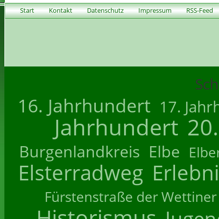
Start
Kontakt
Datenschutz
Impressum
RSS-Feed
Sch
16. Jahrhundert
17. Jahr
Jahrhundert
20
Burgenlandkreis
Elbe
Elbe
Elsterradweg
Erlebn
Fürstenstraße der Wettiner
Historismus
Jugend