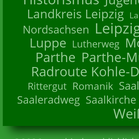
Landkreis Leipzig
La
Leipzi
Nordsachsen
Luppe
M
Lutherweg
Parthe
Parthe-M
Radroute Kohle-D
Saa
Romanik
Rittergut
Saaleradweg
Saalkirche
Wei