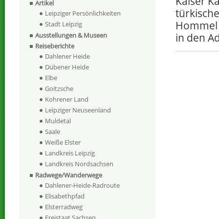
Kaiser Ka
Artikel
türkisch
Leipziger Persönlichkeiten
Hommel w
Stadt Leipzig
in den A
Ausstellungen & Museen
Reiseberichte
Dahlener Heide
Dübener Heide
Elbe
Goitzsche
Kohrener Land
Leipziger Neuseenland
Muldetal
Saale
Weiße Elster
Landkreis Leipzig
Landkreis Nordsachsen
Radwege/Wanderwege
Dahlener-Heide-Radroute
Elisabethpfad
Elsterradweg
Freistaat Sachsen