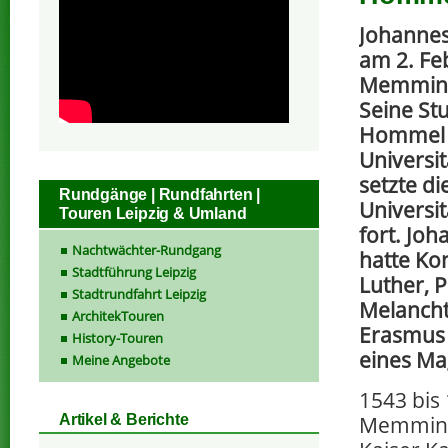
Johanne
am 2. Fe
Memming
Seine St
Hommel 
Universi
setzte di
Rundgänge | Rundfahrten |
Universi
Touren Leipzig & Umland
fort. Jo
Nachtwächter-Rundgang
hatte Ko
Stadtführung Leipzig
Luther, P
Stadtrundfahrt Leipzig
Melanch
ArchitekTouren
Erasmus 
History-Touren
eines Mag
Meine Angebote
1543 bis
Memming
Artikel & Berichte