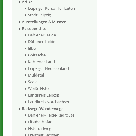
Artikel
Leipziger Persönlichkeiten
Stadt Leipzig
Ausstellungen & Museen
Reiseberichte
Dahlener Heide
Dübener Heide
Elbe
Goitzsche
Kohrener Land
Leipziger Neuseenland
Muldetal
Saale
Weiße Elster
Landkreis Leipzig
Landkreis Nordsachsen
Radwege/Wanderwege
Dahlener-Heide-Radroute
Elisabethpfad
Elsterradweg
Freistaat Sachsen