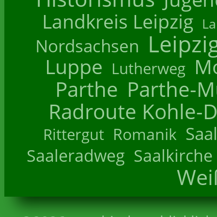
Landkreis Leipzig
La
Leipzi
Nordsachsen
Luppe
M
Lutherweg
Parthe
Parthe-M
Radroute Kohle-D
Saa
Romanik
Rittergut
Saaleradweg
Saalkirche
Wei