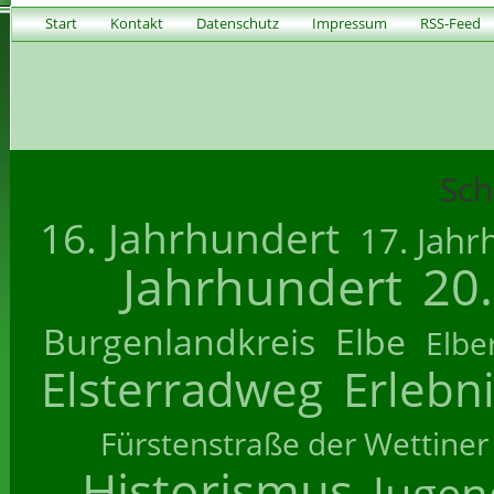
Start
Kontakt
Datenschutz
Impressum
RSS-Feed
Sch
16. Jahrhundert
17. Jahr
Jahrhundert
20
Burgenlandkreis
Elbe
Elbe
Elsterradweg
Erlebn
Fürstenstraße der Wettiner
Historismus
Jugend