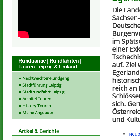
Die Lan
Sachsen-
Deutsch
Burgenve
im Spät
einer Exk
Tschechi
Rundgänge | Rundfahrten |
auf. Ziel
Touren Leipzig & Umland
Egerland
Nachtwächter-Rundgang
historisc
Stadtführung Leipzig
reich an
Stadtrundfahrt Leipzig
Schlösse
ArchitekTouren
sich. Ge
History-Touren
Österrei
Meine Angebote
und Kult
Artikel & Berichte
Neub