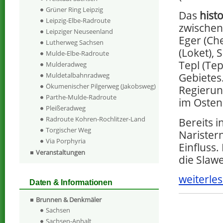
Grüner Ring Leipzig
Das
hist
Leipzig-Elbe-Radroute
zwischen
Leipziger Neuseenland
Eger (Che
Lutherweg Sachsen
(Loket),
Mulde-Elbe-Radroute
Tepl (Tep
Mulderadweg
Muldetalbahnradweg
Gebietes
Ökumenischer Pilgerweg (Jakobsweg)
Regierun
Parthe-Mulde-Radroute
im Osten
Pleißeradweg
Radroute Kohren-Rochlitzer-Land
Bereits i
Torgischer Weg
Naristern
Via Porphyria
Einfluss.
Veranstaltungen
die Slaw
weiterles
Daten & Informationen
Brunnen & Denkmäler
Sachsen
Sachsen-Anhalt