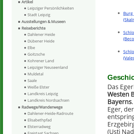
Artikel
Leipziger Persönlichkeiten
Burg 
Stadt Leipzig
(Skal
Ausstellungen & Museen
Reiseberichte
Schlo
Dahlener Heide
(Beco
Dübener Heide
Elbe
Schlo
Goitzsche
(Vale
Kohrener Land
Leipziger Neuseenland
Muldetal
Geschic
Saale
Das Eger
Weiße Elster
Westen 
Landkreis Leipzig
Bayerns
Landkreis Nordsachsen
Radwege/Wanderwege
Eger, de
Dahlener-Heide-Radroute
entsprin
Elisabethpfad
Erzgebirg
Elsterradweg
(Usti Na
Freistaat Sachsen