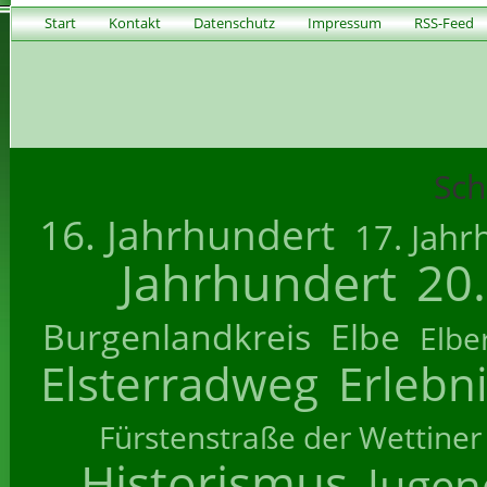
Start
Kontakt
Datenschutz
Impressum
RSS-Feed
Sch
16. Jahrhundert
17. Jahr
Jahrhundert
20
Burgenlandkreis
Elbe
Elbe
Elsterradweg
Erlebn
Fürstenstraße der Wettiner
Historismus
Jugend