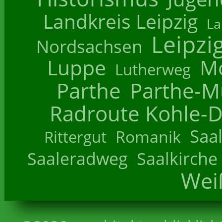
Landkreis Leipzig
La
Leipzi
Nordsachsen
Luppe
M
Lutherweg
Parthe
Parthe-M
Radroute Kohle-D
Saa
Romanik
Rittergut
Saaleradweg
Saalkirche
Wei