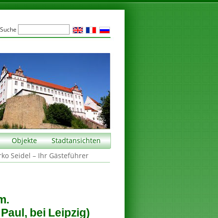
Suche
Objekte
Stadtansichten
rko Seidel – Ihr Gästeführer
m.
Paul, bei Leipzig)