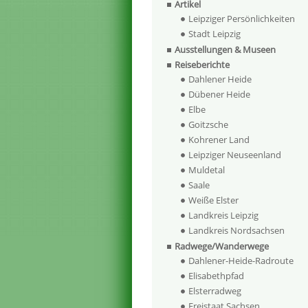
Artikel
Leipziger Persönlichkeiten
Stadt Leipzig
Ausstellungen & Museen
Reiseberichte
Dahlener Heide
Dübener Heide
Elbe
Goitzsche
Kohrener Land
Leipziger Neuseenland
Muldetal
Saale
Weiße Elster
Landkreis Leipzig
Landkreis Nordsachsen
Radwege/Wanderwege
Dahlener-Heide-Radroute
Elisabethpfad
Elsterradweg
Freistaat Sachsen