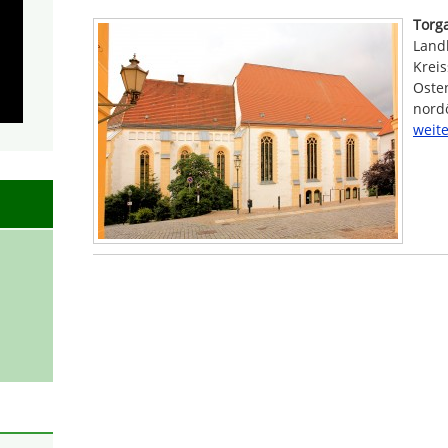
Torg
Land
Kreis
Oste
nordö
weite