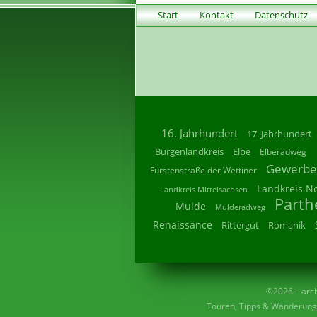
Start
Kontakt
Datenschutz
16. Jahrhundert
17. Jahrhundert
Burgenlandkreis
Elbe
Elberadweg
Gewerbe
Fürstenstraße der Wettiner
Landkreis N
Landkreis Mittelsachsen
Parth
Mulde
Mulderadweg
Renaissance
Rittergut
Romanik
©2026 – archi
Touren, Tipps & Wanderunge