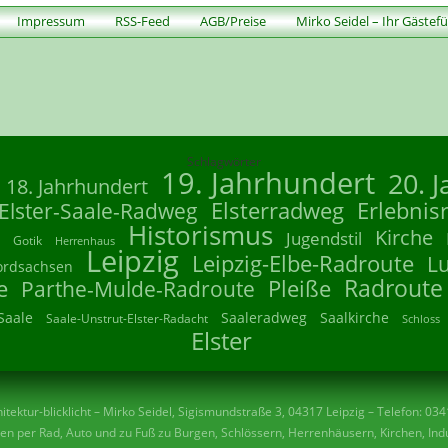
Impressum
RSS-Feed
AGB/Preise
Mirko Seidel – Ihr Gästef
Schlagwörter
19. Jahrhundert
20. 
18. Jahrhundert
Elsterradweg
Erlebnis
Elster-Saale-Radweg
Historismus
Kirche
Jugendstil
Gotik
Herrenhaus
Leipzig
Leipzig-Elbe-Radroute
L
ordsachsen
Radroute
e
Parthe-Mulde-Radroute
Pleiße
Saale
Saaleradweg
Saalkirche
Saale-Unstrut-Elster-Radacht
Schloss
Elster
tektur-blicklicht – Mirko Seidel, Sigismundstraße 3, 04317 Leipzig – Telefon: 03
n per Rad, Auto und zu Fuß zu Burgen, Schlössern, Herrenhäusern, Kirchen, Indu