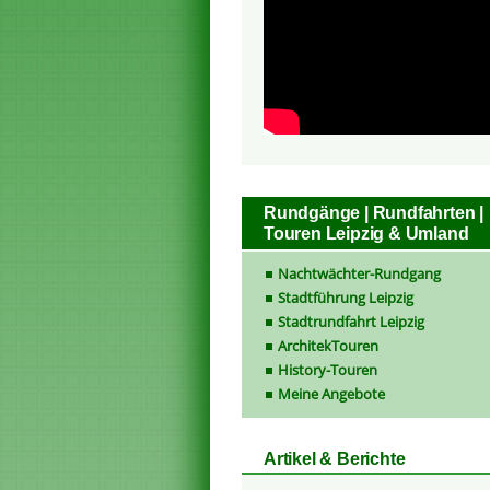
Rundgänge | Rundfahrten |
Touren Leipzig & Umland
Nachtwächter-Rundgang
Stadtführung Leipzig
Stadtrundfahrt Leipzig
ArchitekTouren
History-Touren
Meine Angebote
Artikel & Berichte