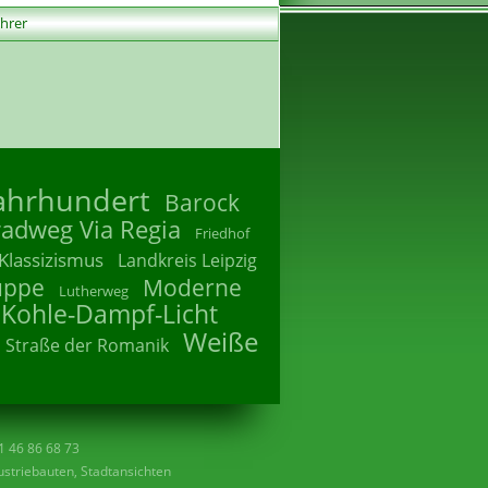
ührer
Jahrhundert
Barock
radweg Via Regia
Friedhof
Klassizismus
Landkreis Leipzig
uppe
Moderne
Lutherweg
 Kohle-Dampf-Licht
Weiße
Straße der Romanik
41 46 86 68 73
striebauten, Stadtansichten