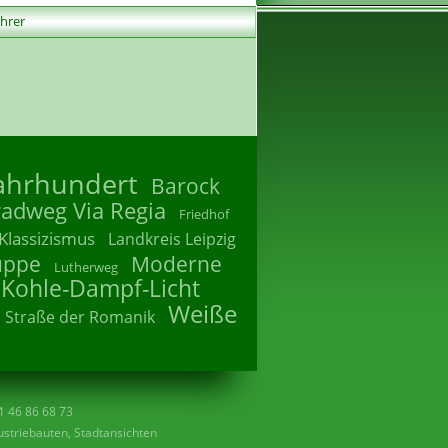
ührer
Jahrhundert
Barock
radweg Via Regia
Friedhof
Klassizismus
Landkreis Leipzig
uppe
Moderne
Lutherweg
 Kohle-Dampf-Licht
Weiße
Straße der Romanik
41 46 86 68 73
striebauten, Stadtansichten