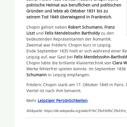
polnische Heimat aus beruflichen und politischen
Gründen und lebte ab Oktober 1831 bis zu
seinem Tod 1849 überwiegend in Frankreich.
Chopin gehört neben
Robert Schumann, Franz
Liszt
und
Felix Mendelssohn Bartholdy
zu den
bedeutenden Repräsentanten der Romantik.
Zweimal war Fréderic Chopin kurz in Leipzig.
Ende September 1835 hielt er sich während einer Re
Leipzig auf, war Gast bei
Felix Mendelssohn-Barthol
Chopin lobte die brillante Klaviertechnik von
Clara W
Werke fehlerfrei spielen konnte. Im September 183
Schumann
in Leipzig empfangen.
Fréderic Chopin starb am 17. Oktober 1849 in Paris
Viertel ist nach ihm benannt.
Mehr
Leipziger Persönlichkeiten
.
Bildquelle: https://de.wikipedia.org/wiki/Fr%C3%A9d%C3%A9ric