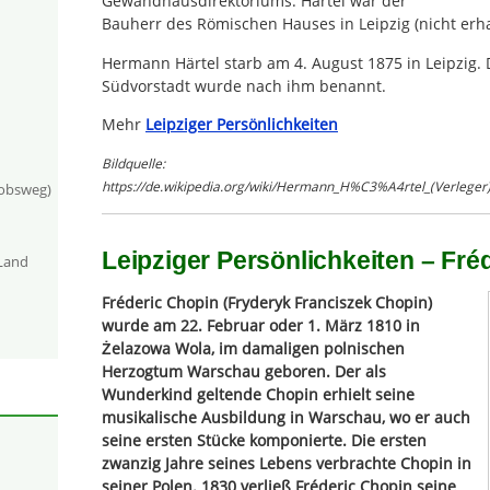
Gewandhausdirektoriums. Härtel war der
Bauherr des Römischen Hauses in Leipzig (nicht erha
Hermann Härtel starb am 4. August 1875 in Leipzig. D
Südvorstadt wurde nach ihm benannt.
Mehr
Leipziger Persönlichkeiten
Bildquelle:
https://de.wikipedia.org/wiki/Hermann_H%C3%A4rtel_(Verleg
kobsweg)
Leipziger Persönlichkeiten – Fré
-Land
Fréderic Chopin (Fryderyk Franciszek Chopin)
wurde am 22. Februar oder 1. März 1810 in
Żelazowa Wola, im damaligen polnischen
Herzogtum Warschau geboren. Der als
Wunderkind geltende Chopin erhielt seine
musikalische Ausbildung in Warschau, wo er auch
seine ersten Stücke komponierte. Die ersten
zwanzig Jahre seines Lebens verbrachte Chopin in
seiner Polen. 1830 verließ Fréderic Chopin seine