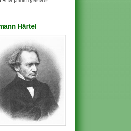
Hiller jährlich gefeierte
rmann Härtel