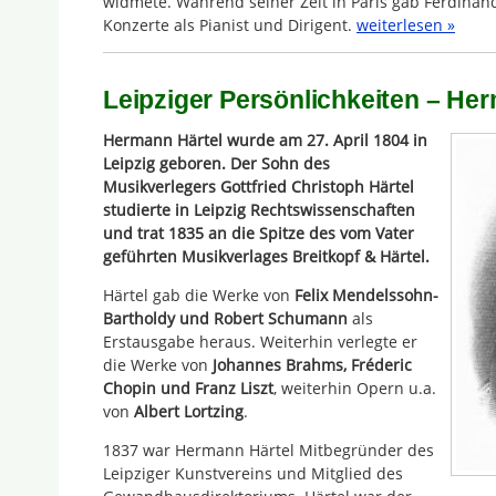
widmete. Während seiner Zeit in Paris gab Ferdinand 
Konzerte als Pianist und Dirigent.
weiterlesen »
Leipziger Persönlichkeiten – He
Hermann Härtel wurde am 27. April 1804 in
Leipzig geboren. Der Sohn des
Musikverlegers Gottfried Christoph Härtel
studierte in Leipzig Rechtswissenschaften
und trat 1835 an die Spitze des vom Vater
geführten Musikverlages Breitkopf & Härtel.
Härtel gab die Werke von
Felix Mendelssohn-
Bartholdy und Robert Schumann
als
Erstausgabe heraus. Weiterhin verlegte er
die Werke von
Johannes Brahms, Fréderic
Chopin und Franz Liszt
, weiterhin Opern u.a.
von
Albert Lortzing
.
1837 war Hermann Härtel Mitbegründer des
Leipziger Kunstvereins und Mitglied des