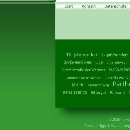
Start
Kontakt
Datenschutz
16. Jahrhundert
17. Jahrhundert
Burgenlandkreis
Elbe
Elberadweg
Gewerbe
Fürstenstraße der Wettiner
Landkreis N
Landkreis Mittelsachsen
Parth
Mulde
Mulderadweg
Renaissance
Rittergut
Romanik
©2026 – archi
Touren, Tipps & Wanderunge