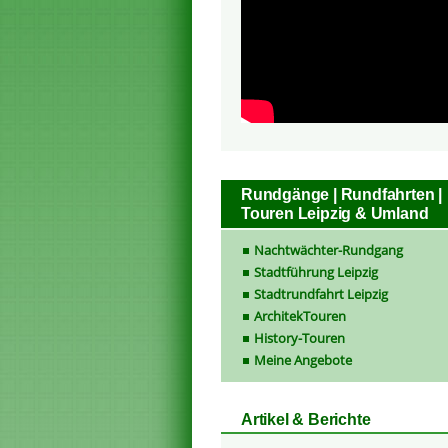
Rundgänge | Rundfahrten |
Touren Leipzig & Umland
Nachtwächter-Rundgang
Stadtführung Leipzig
Stadtrundfahrt Leipzig
ArchitekTouren
History-Touren
Meine Angebote
Artikel & Berichte