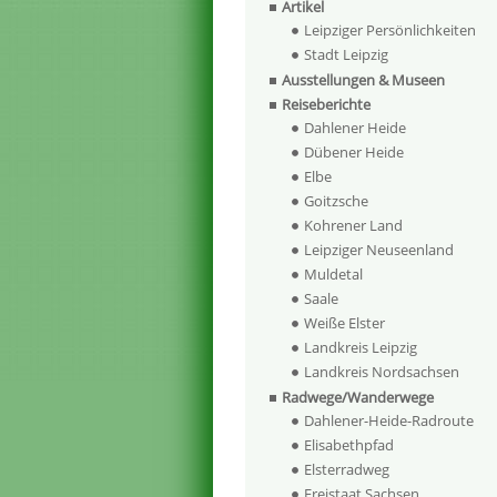
Artikel
Leipziger Persönlichkeiten
Stadt Leipzig
Ausstellungen & Museen
Reiseberichte
Dahlener Heide
Dübener Heide
Elbe
Goitzsche
Kohrener Land
Leipziger Neuseenland
Muldetal
Saale
Weiße Elster
Landkreis Leipzig
Landkreis Nordsachsen
Radwege/Wanderwege
Dahlener-Heide-Radroute
Elisabethpfad
Elsterradweg
Freistaat Sachsen