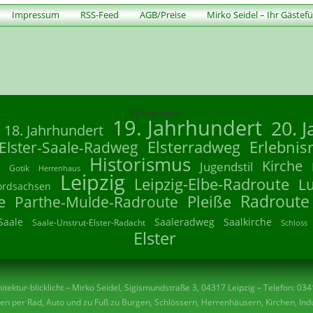
Impressum
RSS-Feed
AGB/Preise
Mirko Seidel – Ihr Gästef
Schlagwörter
19. Jahrhundert
20. 
18. Jahrhundert
Elsterradweg
Erlebnis
Elster-Saale-Radweg
Historismus
Kirche
Jugendstil
Gotik
Herrenhaus
Leipzig
Leipzig-Elbe-Radroute
L
ordsachsen
Radroute
e
Parthe-Mulde-Radroute
Pleiße
Saale
Saaleradweg
Saalkirche
Saale-Unstrut-Elster-Radacht
Schloss
Elster
tektur-blicklicht – Mirko Seidel, Sigismundstraße 3, 04317 Leipzig – Telefon: 03
n per Rad, Auto und zu Fuß zu Burgen, Schlössern, Herrenhäusern, Kirchen, Indu