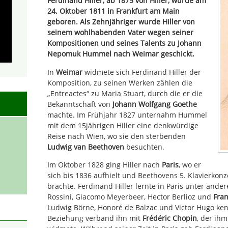
Ferdinand Hiller, ab 1875 von Hiller, wurde am
24. Oktober 1811 in Frankfurt am Main
geboren. Als Zehnjähriger wurde Hiller von
seinem wohlhabenden Vater wegen seiner
Kompositionen und seines Talents zu Johann
Nepomuk Hummel nach Weimar geschickt.
In
Weimar
widmete sich Ferdinand Hiller der
Komposition, zu seinen Werken zählen die
„Entreactes“ zu Maria Stuart, durch die er die
Bekanntschaft von
Johann Wolfgang Goethe
machte. Im Frühjahr 1827 unternahm Hummel
mit dem 15jährigen Hiller eine denkwürdige
Reise nach Wien, wo sie den sterbenden
Ludwig van Beethoven
besuchten.
Im Oktober 1828 ging Hiller nach
Paris
, wo er
sich bis 1836 aufhielt und Beethovens 5. Klavierkonz
brachte. Ferdinand Hiller lernte in Paris unter ande
Rossini, Giacomo Meyerbeer, Hector Berlioz und
Fran
Ludwig Börne, Honoré de Balzac und Victor Hugo ke
Beziehung verband ihn mit
Frédéric Chopin
, der ihm