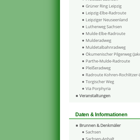
Grüner Ring Leipzig
Leipzig-Elbe-Radroute
Leipziger Neuseenland
Lutherweg Sachsen
Mulde-Elbe-Radroute
Mulderadweg
Muldetalbahnradweg
Ökumenischer Pilgerweg (Ja
Parthe-Mulde-Radroute
Pleißeradweg
Radroute Kohren-Rochlitzer
Torgischer Weg
Via Porphyria
Veranstaltungen
Daten & Informationen
Brunnen & Denkmäler
Sachsen
Sachsen-Anhalt