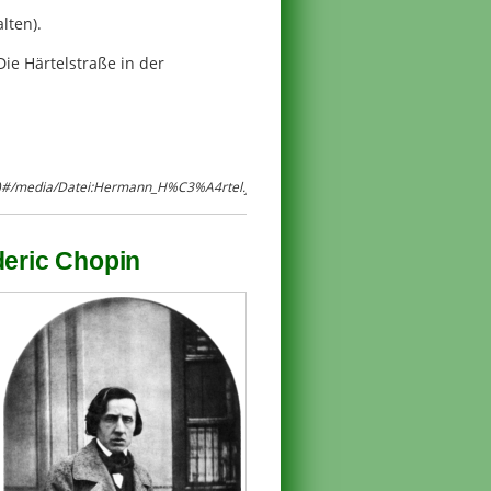
lten).
ie Härtelstraße in der
er)#/media/Datei:Hermann_H%C3%A4rtel.jpg
deric Chopin