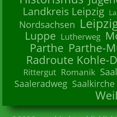
Landkreis Leipzig
La
Leipzi
Nordsachsen
Luppe
M
Lutherweg
Parthe
Parthe-M
Radroute Kohle-D
Saa
Romanik
Rittergut
Saaleradweg
Saalkirche
Wei