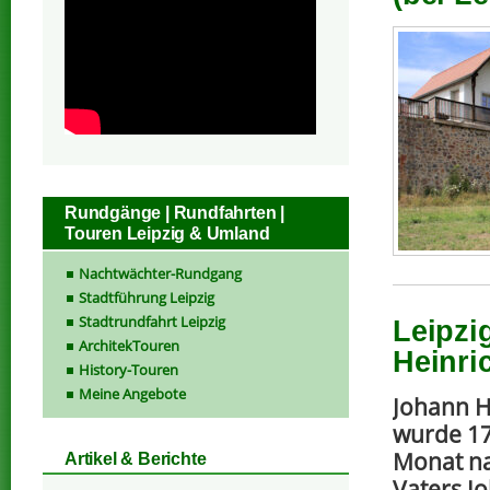
Rundgänge | Rundfahrten |
Touren Leipzig & Umland
Nachtwächter-Rundgang
Stadtführung Leipzig
Stadtrundfahrt Leipzig
Leipzi
ArchitekTouren
Heinri
History-Touren
Meine Angebote
Johann He
wurde 17
Monat na
Artikel & Berichte
Vaters J