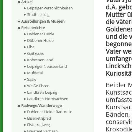
Artikel
d.Ä. geb
Leipziger Persönlichkeiten
Mutter ü
Stadt Leipzig
die väte
Ausstellungen & Museen
Goldenen
Reiseberichte
Dahlener Heide
und die 
Dübener Heide
begonne
Elbe
Vater we
Goitzsche
umfangr
Kohrener Land
Linck’sc
Leipziger Neuseenland
Kuriositä
Muldetal
Saale
Bei der 
Weiße Elster
Kunstsac
Landkreis Leipzig
umfasste
Landkreis Nordsachsen
Kunstsac
Radwege/Wanderwege
Dahlener-Heide-Radroute
Bänden, 8
Elisabethpfad
conservi
Elsterradweg
Krokodil
Freistaat Sachsen