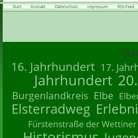
Start
Kontakt
Datenschutz
Impressum
RSS-Feed
Sch
16. Jahrhundert
17. Jahr
Jahrhundert
20
Burgenlandkreis
Elbe
Elbe
Elsterradweg
Erlebn
Fürstenstraße der Wettiner
Historismus
Jugend