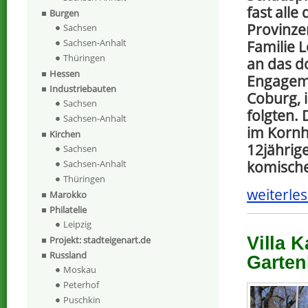
fast alle
Burgen
Provinze
Sachsen
Sachsen-Anhalt
Familie 
Thüringen
an das d
Hessen
Engageme
Industriebauten
Coburg, 
Sachsen
folgten. 
Sachsen-Anhalt
im Kornh
Kirchen
12jährige
Sachsen
Sachsen-Anhalt
komische
Thüringen
weiterles
Marokko
Philatelie
Leipzig
Villa 
Projekt: stadteigenart.de
Russland
Garten
Moskau
Peterhof
Puschkin