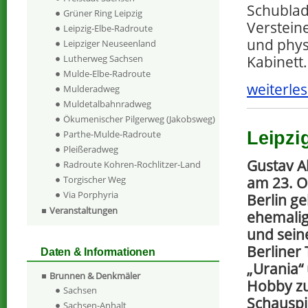
Schublad
Grüner Ring Leipzig
Verstein
Leipzig-Elbe-Radroute
und phys
Leipziger Neuseenland
Kabinett.
Lutherweg Sachsen
Mulde-Elbe-Radroute
weiterles
Mulderadweg
Muldetalbahnradweg
Ökumenischer Pilgerweg (Jakobsweg)
Leipzi
Parthe-Mulde-Radroute
Pleißeradweg
Gustav A
Radroute Kohren-Rochlitzer-Land
am 23. O
Torgischer Weg
Via Porphyria
Berlin ge
Veranstaltungen
ehemalig
und sein
Berliner 
Daten & Informationen
„Urania“
Brunnen & Denkmäler
Hobby zu
Sachsen
Schauspi
Sachsen-Anhalt