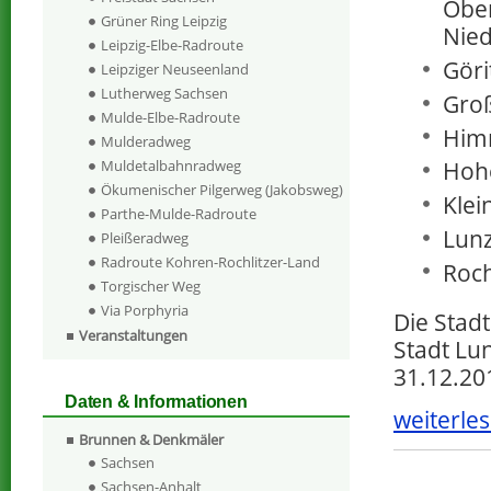
Ober
Grüner Ring Leipzig
Nied
Leipzig-Elbe-Radroute
Göri
Leipziger Neuseenland
Lutherweg Sachsen
Groß
Mulde-Elbe-Radroute
Him
Mulderadweg
Hoh
Muldetalbahnradweg
Ökumenischer Pilgerweg (Jakobsweg)
Klei
Parthe-Mulde-Radroute
Lun
Pleißeradweg
Radroute Kohren-Rochlitzer-Land
Roc
Torgischer Weg
Via Porphyria
Die Stad
Veranstaltungen
Stadt Lu
31.12.20
Daten & Informationen
weiterles
Brunnen & Denkmäler
Sachsen
Sachsen-Anhalt