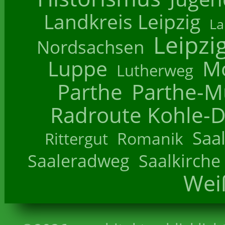
Landkreis Leipzig
La
Leipzi
Nordsachsen
Luppe
M
Lutherweg
Parthe
Parthe-M
Radroute Kohle-D
Saa
Romanik
Rittergut
Saaleradweg
Saalkirche
Wei