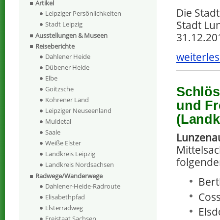
Artikel
Die Stad
Leipziger Persönlichkeiten
Stadt Lu
Stadt Leipzig
31.12.20
Ausstellungen & Museen
Reiseberichte
weiterles
Dahlener Heide
Dübener Heide
Elbe
Schlöss
Goitzsche
Kohrener Land
und Fr
Leipziger Neuseenland
(Landk
Muldetal
Saale
Lunzena
Weiße Elster
Mittelsac
Landkreis Leipzig
folgende
Landkreis Nordsachsen
Radwege/Wanderwege
Bert
Dahlener-Heide-Radroute
Coss
Elisabethpfad
Elsterradweg
Elsd
Freistaat Sachsen