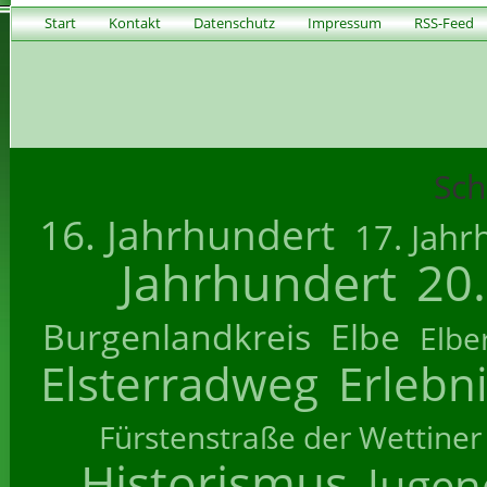
Start
Kontakt
Datenschutz
Impressum
RSS-Feed
Sch
16. Jahrhundert
17. Jahr
Jahrhundert
20
Burgenlandkreis
Elbe
Elbe
Elsterradweg
Erlebn
Fürstenstraße der Wettiner
Historismus
Jugend