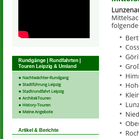
Lunzena
Mittelsac
folgende
Bert
Coss
Göri
Rundgänge | Rundfahrten |
Groß
Touren Leipzig & Umland
Him
Nachtwächter-Rundgang
Hoh
Stadtführung Leipzig
Stadtrundfahrt Leipzig
Klei
ArchitekTouren
Lun
History-Touren
Meine Angebote
Nied
Ober
Artikel & Berichte
Roc