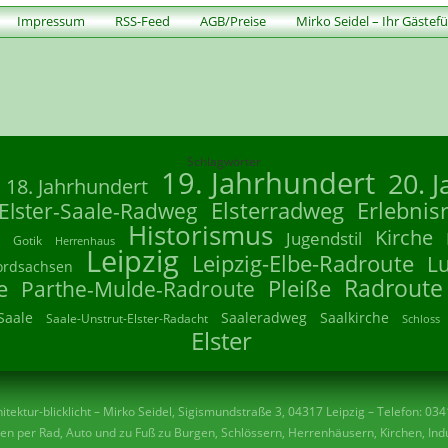
Impressum
RSS-Feed
AGB/Preise
Mirko Seidel – Ihr Gästef
Schlagwörter
19. Jahrhundert
20. 
18. Jahrhundert
Elsterradweg
Erlebnis
Elster-Saale-Radweg
Historismus
Kirche
Jugendstil
Gotik
Herrenhaus
Leipzig
Leipzig-Elbe-Radroute
L
ordsachsen
Radroute
e
Parthe-Mulde-Radroute
Pleiße
Saale
Saaleradweg
Saalkirche
Saale-Unstrut-Elster-Radacht
Schloss
Elster
tektur-blicklicht – Mirko Seidel, Sigismundstraße 3, 04317 Leipzig – Telefon: 03
n per Rad, Auto und zu Fuß zu Burgen, Schlössern, Herrenhäusern, Kirchen, Indu