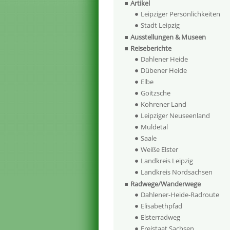
Artikel
Leipziger Persönlichkeiten
Stadt Leipzig
Ausstellungen & Museen
Reiseberichte
Dahlener Heide
Dübener Heide
Elbe
Goitzsche
Kohrener Land
Leipziger Neuseenland
Muldetal
Saale
Weiße Elster
Landkreis Leipzig
Landkreis Nordsachsen
Radwege/Wanderwege
Dahlener-Heide-Radroute
Elisabethpfad
Elsterradweg
Freistaat Sachsen