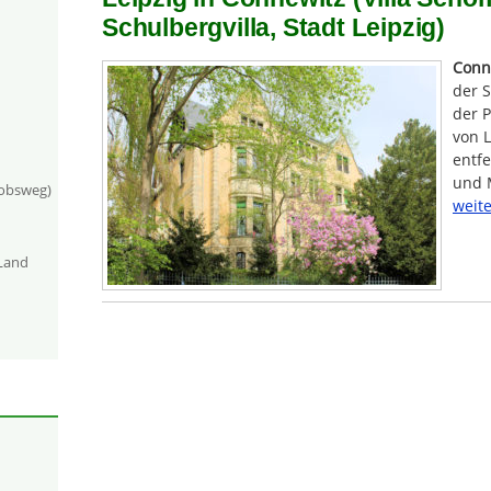
Schulbergvilla, Stadt Leipzig)
Conn
der S
der P
von L
entfe
und M
kobsweg)
weite
-Land