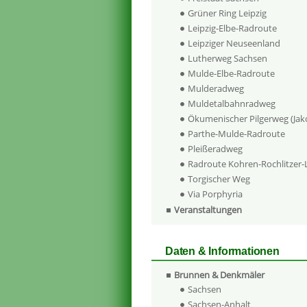
Grüner Ring Leipzig
Leipzig-Elbe-Radroute
Leipziger Neuseenland
Lutherweg Sachsen
Mulde-Elbe-Radroute
Mulderadweg
Muldetalbahnradweg
Ökumenischer Pilgerweg (Ja
Parthe-Mulde-Radroute
Pleißeradweg
Radroute Kohren-Rochlitzer
Torgischer Weg
Via Porphyria
Veranstaltungen
Daten & Informationen
Brunnen & Denkmäler
Sachsen
Sachsen-Anhalt