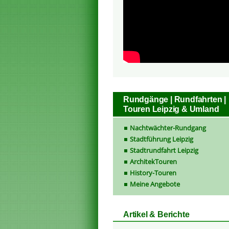
Rundgänge | Rundfahrten |
Touren Leipzig & Umland
Nachtwächter-Rundgang
Stadtführung Leipzig
Stadtrundfahrt Leipzig
ArchitekTouren
History-Touren
Meine Angebote
Artikel & Berichte