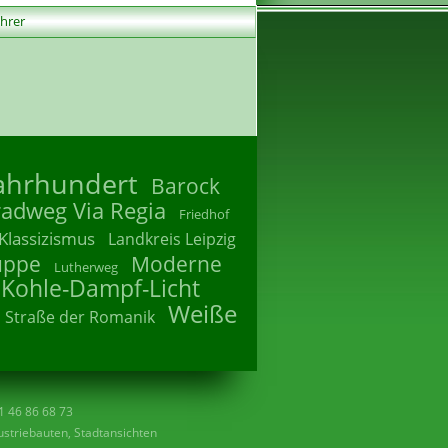
ührer
Jahrhundert
Barock
radweg Via Regia
Friedhof
Klassizismus
Landkreis Leipzig
uppe
Moderne
Lutherweg
 Kohle-Dampf-Licht
Weiße
Straße der Romanik
41 46 86 68 73
striebauten, Stadtansichten