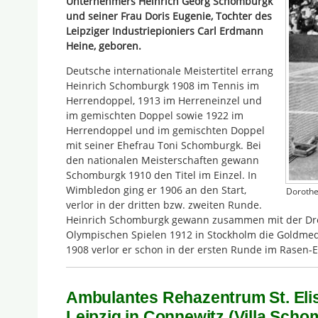
Unternehmers Heinrich Georg Schomburgk
und seiner Frau Doris Eugenie, Tochter des
Leipziger Industriepioniers Carl Erdmann
Heine, geboren.
Deutsche internationale Meistertitel errang
Heinrich Schomburgk 1908 im Tennis im
Herrendoppel, 1913 im Herreneinzel und
im gemischten Doppel sowie 1922 im
Herrendoppel und im gemischten Doppel
mit seiner Ehefrau Toni Schomburgk. Bei
den nationalen Meisterschaften gewann
Schomburgk 1910 den Titel im Einzel. In
Wimbledon ging er 1906 an den Start,
Dorothe
verlor in der dritten bzw. zweiten Runde.
Heinrich Schomburgk gewann zusammen mit der Dre
Olympischen Spielen 1912 in Stockholm die Goldmeda
1908 verlor er schon in der ersten Runde im Rasen-E
Ambulantes Rehazentrum St. El
Leipzig in Connewitz (Villa Scho