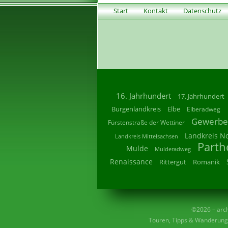
Start
Kontakt
Datenschutz
16. Jahrhundert
17. Jahrhundert
Burgenlandkreis
Elbe
Elberadweg
Gewerbe
Fürstenstraße der Wettiner
Landkreis N
Landkreis Mittelsachsen
Parth
Mulde
Mulderadweg
Renaissance
Rittergut
Romanik
©2026 – archi
Touren, Tipps & Wanderunge