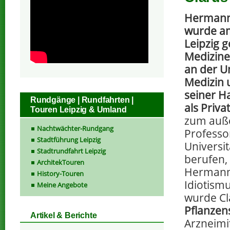
Hermann 
wurde am
Leipzig 
Medizine
an der Un
Medizin 
seiner Ha
Rundgänge | Rundfahrten |
als Priva
Touren Leipzig & Umland
zum auße
Nachtwächter-Rundgang
Professo
Stadtführung Leipzig
Universit
Stadtrundfahrt Leipzig
berufen,
ArchitekTouren
Hermann 
History-Touren
Idiotismu
Meine Angebote
wurde Cl
Pflanzen
Artikel & Berichte
Arzneimit