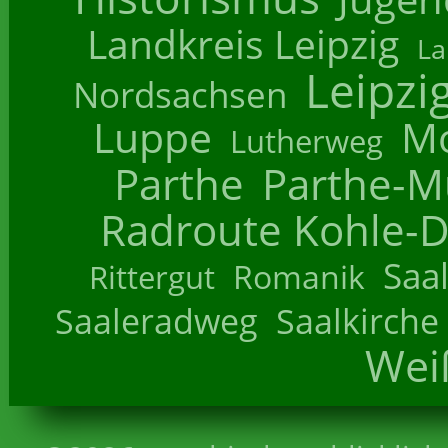
Landkreis Leipzig
La
Leipzi
Nordsachsen
Luppe
M
Lutherweg
Parthe
Parthe-M
Radroute Kohle-D
Saa
Romanik
Rittergut
Saaleradweg
Saalkirche
Wei