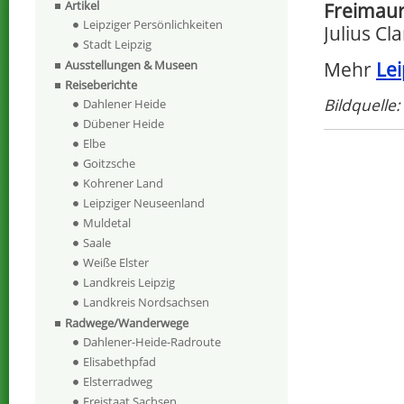
Artikel
Freimaur
Leipziger Persönlichkeiten
Julius Cl
Stadt Leipzig
Mehr
Lei
Ausstellungen & Museen
Reiseberichte
Bildquelle
Dahlener Heide
Dübener Heide
Elbe
Goitzsche
Kohrener Land
Leipziger Neuseenland
Muldetal
Saale
Weiße Elster
Landkreis Leipzig
Landkreis Nordsachsen
Radwege/Wanderwege
Dahlener-Heide-Radroute
Elisabethpfad
Elsterradweg
Freistaat Sachsen