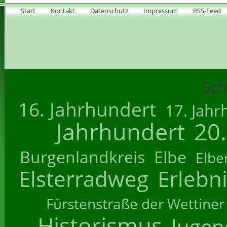
Start
Kontakt
Datenschutz
Impressum
RSS-Feed
Sch
16. Jahrhundert
17. Jahr
Jahrhundert
20
Burgenlandkreis
Elbe
Elbe
Elsterradweg
Erlebn
Fürstenstraße der Wettiner
Historismus
Jugend