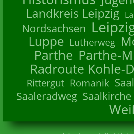
Landkreis Leipzig
La
Leipzi
Nordsachsen
Luppe
M
Lutherweg
Parthe
Parthe-M
Radroute Kohle-D
Saa
Romanik
Rittergut
Saaleradweg
Saalkirche
Wei