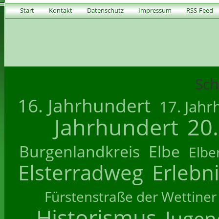
Start
Kontakt
Datenschutz
Impressum
RSS-Feed
Sch
16. Jahrhundert
17. Jahr
Jahrhundert
20
Burgenlandkreis
Elbe
Elbe
Elsterradweg
Erlebn
Fürstenstraße der Wettiner
Historismus
Jugend