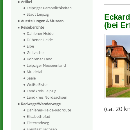
Artikel
Leipziger Persönlichkeiten
Stadt Leipzig
Eckard
Ausstellungen & Museen
(bei Er
Reiseberichte
Dahlener Heide
Dübener Heide
Elbe
Goitzsche
Kohrener Land
Leipziger Neuseenland
Muldetal
Saale
Weiße Elster
Landkreis Leipzig
Landkreis Nordsachsen
Radwege/Wanderwege
(ca. 20 k
Dahlener-Heide-Radroute
Elisabethpfad
Elsterradweg
Freistaat Sachsen