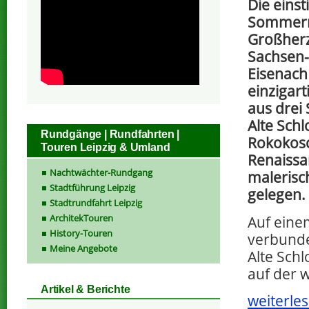
Die einst
Sommerr
Großher
Sachsen
Eisenach 
einzigar
aus drei 
Alte Schl
Rundgänge | Rundfahrten |
Rokokosc
Touren Leipzig & Umland
Renaissa
Nachtwächter-Rundgang
malerisc
Stadtführung Leipzig
gelegen.
Stadtrundfahrt Leipzig
ArchitekTouren
Auf eine
History-Touren
verbunde
Meine Angebote
Alte Sch
auf der w
Artikel & Berichte
weiterles