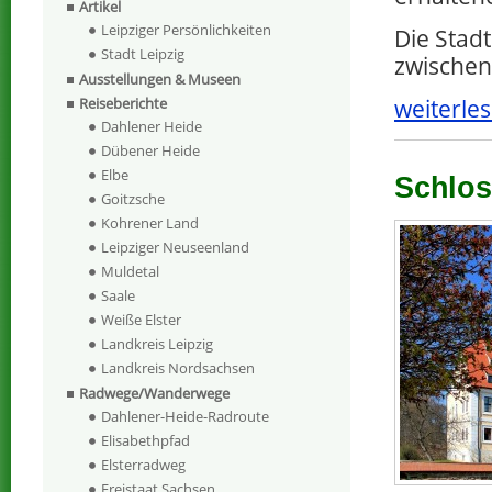
Artikel
Leipziger Persönlichkeiten
Die Stadt
Stadt Leipzig
zwischen
Ausstellungen & Museen
Reiseberichte
weiterles
Dahlener Heide
Dübener Heide
Elbe
Schlos
Goitzsche
Kohrener Land
Leipziger Neuseenland
Muldetal
Saale
Weiße Elster
Landkreis Leipzig
Landkreis Nordsachsen
Radwege/Wanderwege
Dahlener-Heide-Radroute
Elisabethpfad
Elsterradweg
Freistaat Sachsen