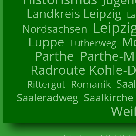
Landkreis Leipzig
La
Leipzi
Nordsachsen
Luppe
M
Lutherweg
Parthe
Parthe-M
Radroute Kohle-D
Saa
Romanik
Rittergut
Saaleradweg
Saalkirche
Wei