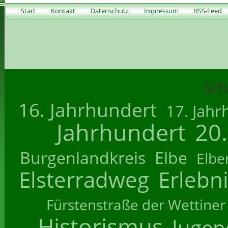
Start
Kontakt
Datenschutz
Impressum
RSS-Feed
Sch
16. Jahrhundert
17. Jahr
Jahrhundert
20
Burgenlandkreis
Elbe
Elbe
Elsterradweg
Erlebn
Fürstenstraße der Wettiner
Historismus
Jugend