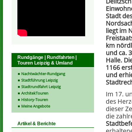
Delitzsch
Einwohne
Stadt de
Nordsach
liegt im
Freistaat
km nördl
und ca. 3
Rundgänge | Rundfahrten |
Halle. Di
Touren Leipzig & Umland
1166 ers
und erhi
Nachtwächter-Rundgang
Stadtführung Leipzig
Stadtrech
Stadtrundfahrt Leipzig
Im 17. u
ArchitekTouren
History-Touren
des Her
Meine Angebote
dieser Z
die zahlr
Stadtbef
Artikel & Berichte
erhalten