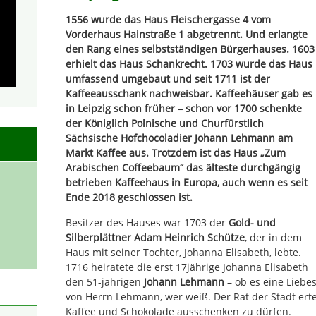
1556 wurde das Haus Fleischergasse 4 vom
Vorderhaus Hainstraße 1 abgetrennt. Und erlangte
den Rang eines selbstständigen Bürgerhauses. 1603
erhielt das Haus Schankrecht. 1703 wurde das Haus
umfassend umgebaut und seit 1711 ist der
Kaffeeausschank nachweisbar. Kaffeehäuser gab es
in Leipzig schon früher – schon vor 1700 schenkte
der Königlich Polnische und Churfürstlich
Sächsische Hofchocoladier Johann Lehmann am
Markt Kaffee aus. Trotzdem ist das Haus „Zum
Arabischen Coffeebaum“ das älteste durchgängig
betrieben Kaffeehaus in Europa, auch wenn es seit
Ende 2018 geschlossen ist.
Besitzer des Hauses war 1703 der
Gold- und
Silberplättner Adam Heinrich Schütze
, der in dem
Haus mit seiner Tochter, Johanna Elisabeth, lebte.
1716 heiratete die erst 17jährige Johanna Elisabeth
den 51-jährigen
Johann Lehmann
– ob es eine Liebe
von Herrn Lehmann, wer weiß. Der Rat der Stadt ertei
Kaffee und Schokolade ausschenken zu dürfen.