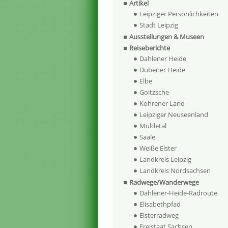
Artikel
Leipziger Persönlichkeiten
Stadt Leipzig
Ausstellungen & Museen
Reiseberichte
Dahlener Heide
Dübener Heide
Elbe
Goitzsche
Kohrener Land
Leipziger Neuseenland
Muldetal
Saale
Weiße Elster
Landkreis Leipzig
Landkreis Nordsachsen
Radwege/Wanderwege
Dahlener-Heide-Radroute
Elisabethpfad
Elsterradweg
Freistaat Sachsen