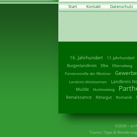
Start
Kontakt
Datenschutz
16. Jahrhundert
17. Jahrhundert
Burgenlandkreis
Elbe
Elberadweg
Gewerbe
Fürstenstraße der Wettiner
Landkreis N
Landkreis Mittelsachsen
Parth
Mulde
Mulderadweg
Renaissance
Rittergut
Romanik
©2026 – archi
Touren, Tipps & Wanderunge