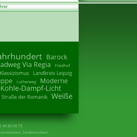
ührer
Jahrhundert
Barock
radweg Via Regia
Friedhof
Klassizismus
Landkreis Leipzig
uppe
Moderne
Lutherweg
 Kohle-Dampf-Licht
Weiße
Straße der Romanik
41 46 86 68 73
striebauten, Stadtansichten