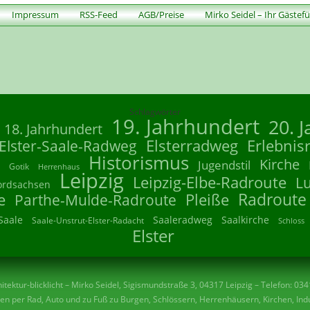
Impressum
RSS-Feed
AGB/Preise
Mirko Seidel – Ihr Gästef
Schlagwörter
19. Jahrhundert
20. 
18. Jahrhundert
Elsterradweg
Erlebnis
Elster-Saale-Radweg
Historismus
Kirche
Jugendstil
Gotik
Herrenhaus
Leipzig
Leipzig-Elbe-Radroute
L
ordsachsen
Radroute
e
Parthe-Mulde-Radroute
Pleiße
Saale
Saaleradweg
Saalkirche
Saale-Unstrut-Elster-Radacht
Schloss
Elster
tektur-blicklicht – Mirko Seidel, Sigismundstraße 3, 04317 Leipzig – Telefon: 03
n per Rad, Auto und zu Fuß zu Burgen, Schlössern, Herrenhäusern, Kirchen, Indu