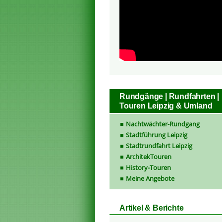
Rundgänge | Rundfahrten |
Touren Leipzig & Umland
Nachtwächter-Rundgang
Stadtführung Leipzig
Stadtrundfahrt Leipzig
ArchitekTouren
History-Touren
Meine Angebote
Artikel & Berichte