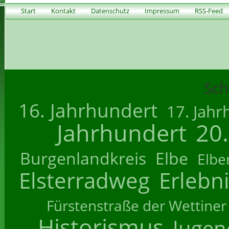
Start
Kontakt
Datenschutz
Impressum
RSS-Feed
Sch
16. Jahrhundert
17. Jahr
Jahrhundert
20
Burgenlandkreis
Elbe
Elbe
Elsterradweg
Erlebn
Fürstenstraße der Wettiner
Historismus
Jugend