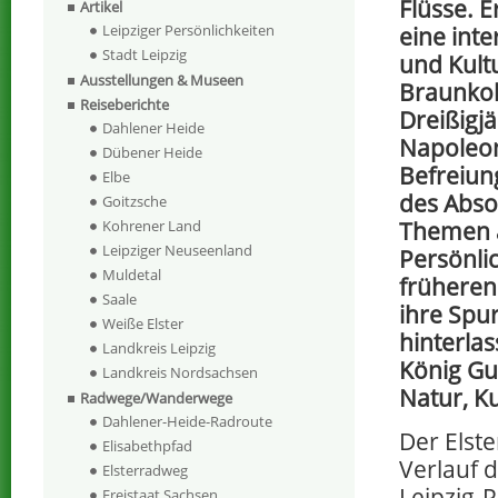
Flüsse. E
Artikel
Leipziger Persönlichkeiten
eine int
Stadt Leipzig
und Kult
Ausstellungen & Museen
Braunko
Reiseberichte
Dreißigjä
Dahlener Heide
Napoleo
Dübener Heide
Befreiung
Elbe
des Abso
Goitzsche
Themen 
Kohrener Land
Leipziger Neuseenland
Persönli
Muldetal
früheren
Saale
ihre Spu
Weiße Elster
hinterlas
Landkreis Leipzig
König Gus
Landkreis Nordsachsen
Natur, Ku
Radwege/Wanderwege
Dahlener-Heide-Radroute
Der Elst
Elisabethpfad
Verlauf 
Elsterradweg
Leipzig-P
Freistaat Sachsen