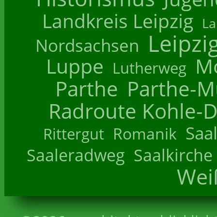
Landkreis Leipzig
La
Leipzi
Nordsachsen
Luppe
M
Lutherweg
Parthe
Parthe-M
Radroute Kohle-D
Saa
Romanik
Rittergut
Saaleradweg
Saalkirche
Wei