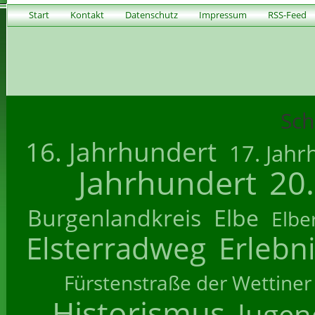
Start
Kontakt
Datenschutz
Impressum
RSS-Feed
Sch
16. Jahrhundert
17. Jahr
Jahrhundert
20
Burgenlandkreis
Elbe
Elbe
Elsterradweg
Erlebn
Fürstenstraße der Wettiner
Historismus
Jugend