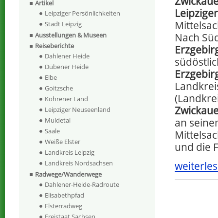
Zwickau
Artikel
Leipzige
Leipziger Persönlichkeiten
Mittelsa
Stadt Leipzig
Nach Süd
Ausstellungen & Museen
Reiseberichte
Erzgebir
Dahlener Heide
südöstli
Dübener Heide
Erzgebir
Elbe
Landkrei
Goitzsche
(Landkre
Kohrener Land
Zwickau
Leipziger Neuseenland
an seine
Muldetal
Saale
Mittelsa
Weiße Elster
und die 
Landkreis Leipzig
Landkreis Nordsachsen
weiterles
Radwege/Wanderwege
Dahlener-Heide-Radroute
Elisabethpfad
Elsterradweg
Freistaat Sachsen