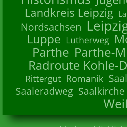
Landkreis Leipzig
La
Leipzi
Nordsachsen
Luppe
M
Lutherweg
Parthe
Parthe-M
Radroute Kohle-D
Saa
Romanik
Rittergut
Saaleradweg
Saalkirche
Wei