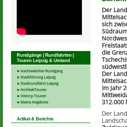
Der Land
Mittelsac
sich zwi
Südraum 
Nordwes
Freistaat
die Gren
Rundgänge | Rundfahrten |
Tschechi
Touren Leipzig & Umland
südwestl
Nachtwächter-Rundgang
Der Land
Stadtführung Leipzig
Mittelsa
Stadtrundfahrt Leipzig
im Jahr 
ArchitekTouren
Mittweida
History-Touren
312.000 
Meine Angebote
Der Landk
Landschaf
Artikel & Berichte