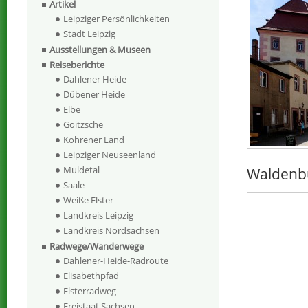
Artikel
Leipziger Persönlichkeiten
Stadt Leipzig
Ausstellungen & Museen
Reiseberichte
Dahlener Heide
Dübener Heide
Elbe
Goitzsche
Kohrener Land
Leipziger Neuseenland
Muldetal
Waldenbu
Saale
Weiße Elster
Landkreis Leipzig
Landkreis Nordsachsen
Radwege/Wanderwege
Dahlener-Heide-Radroute
Elisabethpfad
Elsterradweg
Freistaat Sachsen