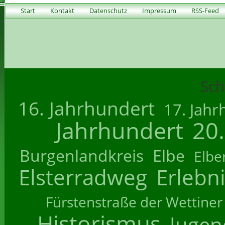
Start
Kontakt
Datenschutz
Impressum
RSS-Feed
Sch
16. Jahrhundert
17. Jahr
Jahrhundert
20
Burgenlandkreis
Elbe
Elbe
Elsterradweg
Erlebn
Fürstenstraße der Wettiner
Historismus
Jugend