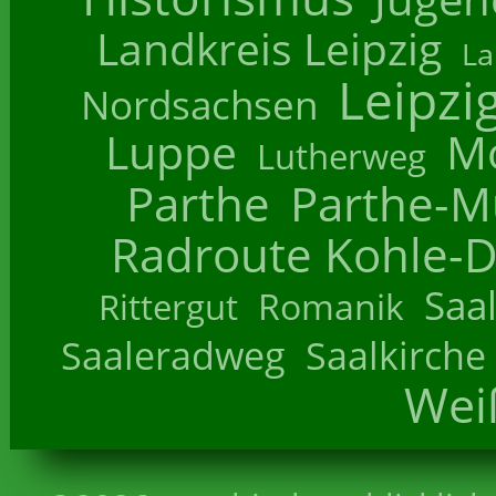
Landkreis Leipzig
La
Leipzi
Nordsachsen
Luppe
M
Lutherweg
Parthe
Parthe-M
Radroute Kohle-D
Saa
Romanik
Rittergut
Saaleradweg
Saalkirche
Wei