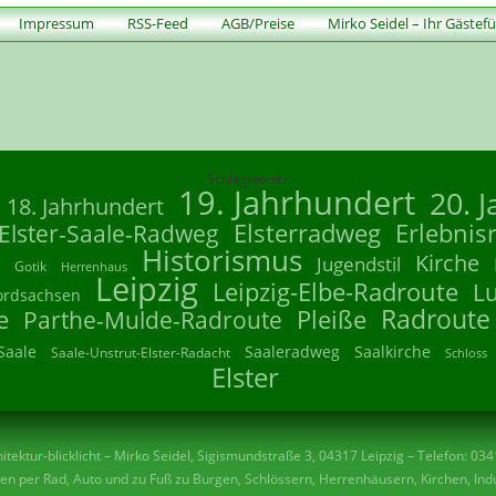
Impressum
RSS-Feed
AGB/Preise
Mirko Seidel – Ihr Gästef
Schlagwörter
19. Jahrhundert
20. 
18. Jahrhundert
Elsterradweg
Erlebnis
Elster-Saale-Radweg
Historismus
Kirche
Jugendstil
Gotik
Herrenhaus
Leipzig
Leipzig-Elbe-Radroute
L
ordsachsen
Radroute
e
Parthe-Mulde-Radroute
Pleiße
Saale
Saaleradweg
Saalkirche
Saale-Unstrut-Elster-Radacht
Schloss
Elster
tektur-blicklicht – Mirko Seidel, Sigismundstraße 3, 04317 Leipzig – Telefon: 03
n per Rad, Auto und zu Fuß zu Burgen, Schlössern, Herrenhäusern, Kirchen, Indu