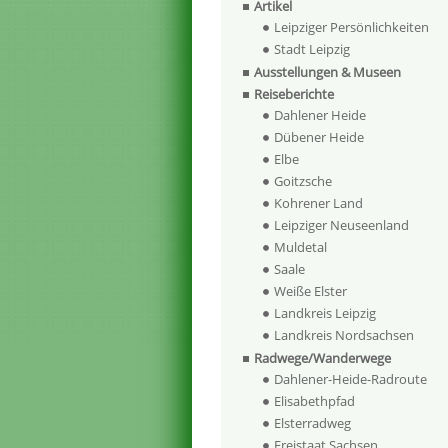
Artikel
Leipziger Persönlichkeiten
Stadt Leipzig
Ausstellungen & Museen
Reiseberichte
Dahlener Heide
Dübener Heide
Elbe
Goitzsche
Kohrener Land
Leipziger Neuseenland
Muldetal
Saale
Weiße Elster
Landkreis Leipzig
Landkreis Nordsachsen
Radwege/Wanderwege
Dahlener-Heide-Radroute
Elisabethpfad
Elsterradweg
Freistaat Sachsen