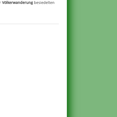
er
Völkerwanderung
besiedelten