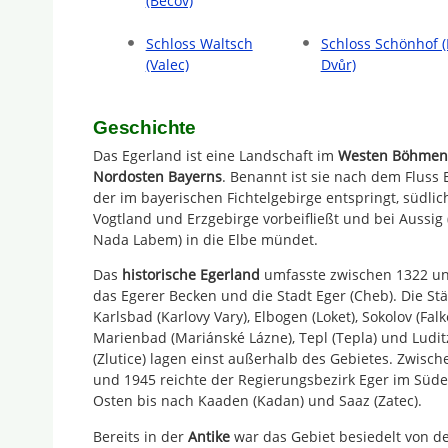
(Becov)
Schloss Waltsch
Schloss Schönhof 
(Valec)
Dvůr)
Geschichte
Das Egerland ist eine Landschaft im
Westen Böhmen
Nordosten Bayerns
. Benannt ist sie nach dem Fluss 
der im bayerischen Fichtelgebirge entspringt, südlic
Vogtland und Erzgebirge vorbeifließt und bei Aussig 
Nada Labem) in die Elbe mündet.
Das
historische Egerland
umfasste zwischen 1322 u
das Egerer Becken und die Stadt Eger (Cheb). Die St
Karlsbad (Karlovy Vary), Elbogen (Loket), Sokolov (Fal
Marienbad (Mariánské Lázne), Tepl (Tepla) und Ludit
(Zlutice) lagen einst außerhalb des Gebietes. Zwisc
und 1945 reichte der Regierungsbezirk Eger im Süden
Osten bis nach Kaaden (Kadan) und Saaz (Zatec).
Bereits in der
Antike
war das Gebiet besiedelt von de