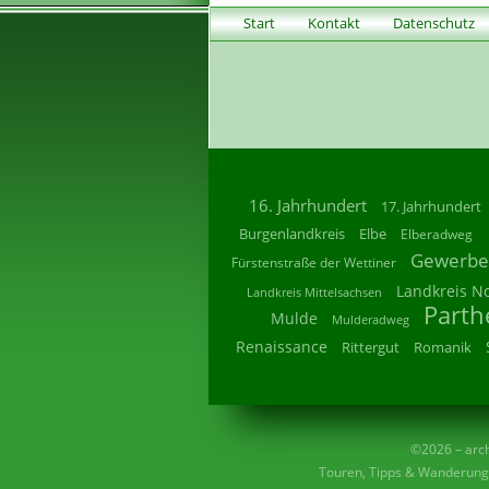
Start
Kontakt
Datenschutz
16. Jahrhundert
17. Jahrhundert
Burgenlandkreis
Elbe
Elberadweg
Gewerbe
Fürstenstraße der Wettiner
Landkreis N
Landkreis Mittelsachsen
Parth
Mulde
Mulderadweg
Renaissance
Rittergut
Romanik
©2026 – archi
Touren, Tipps & Wanderunge