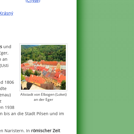
(Chyše)
(Krásný
s
und
Eger,
h an
(Usti
nd 1806
ädte
Altstadt von Elbogen (Loket)
kenau)
an der Eger
z
hen 1938
 bis an die Stadt Pilsen und im
n Naristern. In
römischer Zeit