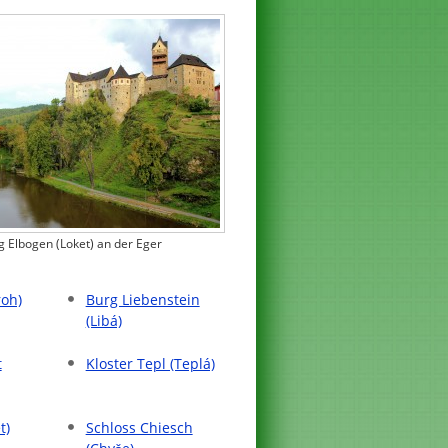
g Elbogen (Loket) an der Eger
roh)
Burg Liebenstein
(Libá)
t
Kloster Tepl (Teplá)
t)
Schloss Chiesch