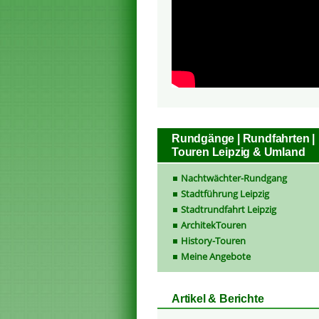
Rundgänge | Rundfahrten |
Touren Leipzig & Umland
Nachtwächter-Rundgang
Stadtführung Leipzig
Stadtrundfahrt Leipzig
ArchitekTouren
History-Touren
Meine Angebote
Artikel & Berichte