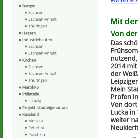
Burgen
Sachsen
Sachsen-Anhalt
Mit de
Thüringen
Von der
Hessen
Industriebauten
Das sch
Sachsen
Frühsom
Sachsen-Anhalt
nutzend, 
Kirchen
2014 mit
Sachsen
der Weiße
Sachsen-Anhalt
Leipzige
Thüringen
Marokko
Mein Sta
Philatelie
Profen i
Leipzig
Von dort
Projekt: stadteigenart.de
Lucka in
Russland
weiter n
Moskau
Neukieri
Peterhof
Puschkin