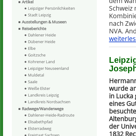
dem währ
Artikel
Schweiz 
Leipziger Persönlichkeiten
Kombinie
Stadt Leipzig
nach Zwi
Ausstellungen & Museen
Reiseberichte
NVA. And
Dahlener Heide
weiterles
Dübener Heide
Elbe
Goitzsche
Leipzi
Kohrener Land
Josep
Leipziger Neuseenland
Muldetal
Hermann
Saale
wurde a
Weiße Elster
in Lucka
Landkreis Leipzig
Landkreis Nordsachsen
eines Gu
Radwege/Wanderwege
besuchte
Dahlener-Heide-Radroute
Altenbur
Elisabethpfad
der Unive
Elsterradweg
1832 Rec
Freistaat Sachsen