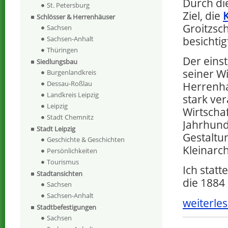
Durch di
St. Petersburg
Ziel, die
K
Schlösser & Herrenhäuser
Groitzsc
Sachsen
besichti
Sachsen-Anhalt
Thüringen
Der einst
Siedlungsbau
seiner W
Burgenlandkreis
Dessau-Roßlau
Herrenha
Landkreis Leipzig
stark ve
Leipzig
Wirtscha
Stadt Chemnitz
Jahrhunde
Stadt Leipzig
Gestaltu
Geschichte & Geschichten
Kleinarch
Persönlichkeiten
Tourismus
Ich statt
Stadtansichten
die 1884
Sachsen
Sachsen-Anhalt
weiterles
Stadtbefestigungen
Sachsen