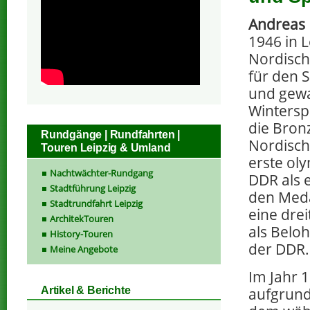
Andreas
1946 in 
Nordisch
für den 
und gewa
Wintersp
die Bron
Rundgänge | Rundfahrten |
Nordisch
Touren Leipzig & Umland
erste oly
Nachtwächter-Rundgang
DDR als 
Stadtführung Leipzig
den Meda
Stadtrundfahrt Leipzig
eine drei
ArchitekTouren
als Belo
History-Touren
der DDR.
Meine Angebote
Im Jahr 
aufgrund
Artikel & Berichte