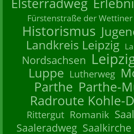
Elsterradweg
Erlebn
Fürstenstraße der Wettiner
Historismus
Jugend
Landkreis Leipzig
La
Leipzi
Nordsachsen
Luppe
M
Lutherweg
Parthe
Parthe-M
Radroute Kohle-D
Saa
Romanik
Rittergut
Saaleradweg
Saalkirche