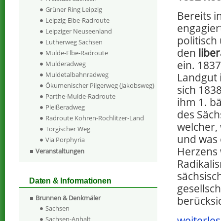
Grüner Ring Leipzig
Bereits i
Leipzig-Elbe-Radroute
engagier
Leipziger Neuseenland
politisch
Lutherweg Sachsen
den
libe
Mulde-Elbe-Radroute
ein. 183
Mulderadweg
Muldetalbahnradweg
Landgut 
Ökumenischer Pilgerweg (Jakobsweg)
sich 1838
Parthe-Mulde-Radroute
ihm 1. b
Pleißeradweg
des Sächs
Radroute Kohren-Rochlitzer-Land
welcher,
Torgischer Weg
und was e
Via Porphyria
Herzens 
Veranstaltungen
Radikali
sächsisc
Daten & Informationen
gesellsch
Brunnen & Denkmäler
berücksic
Sachsen
weiterles
Sachsen-Anhalt