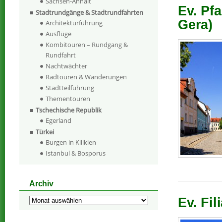
Sachsen-Anhalt
Ev. Pfa
Stadtrundgänge & Stadtrundfahrten
Gera)
Architekturführung
Ausflüge
Kombitouren – Rundgang &
Rundfahrt
Nachtwächter
Radtouren & Wanderungen
Stadtteilführung
Thementouren
Tschechische Republik
Egerland
Türkei
Burgen in Kilikien
Istanbul & Bosporus
Archiv
Ev. Fil
Archiv