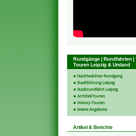
Rundgänge | Rundfahrten |
Touren Leipzig & Umland
Nachtwächter-Rundgang
Stadtführung Leipzig
Stadtrundfahrt Leipzig
ArchitekTouren
History-Touren
Meine Angebote
Artikel & Berichte