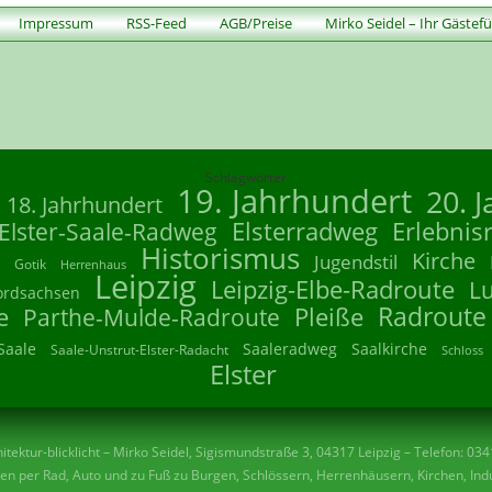
Impressum
RSS-Feed
AGB/Preise
Mirko Seidel – Ihr Gästef
Schlagwörter
19. Jahrhundert
20. 
18. Jahrhundert
Elsterradweg
Erlebnis
Elster-Saale-Radweg
Historismus
Kirche
Jugendstil
Gotik
Herrenhaus
Leipzig
Leipzig-Elbe-Radroute
L
ordsachsen
Radroute
e
Parthe-Mulde-Radroute
Pleiße
Saale
Saaleradweg
Saalkirche
Saale-Unstrut-Elster-Radacht
Schloss
Elster
tektur-blicklicht – Mirko Seidel, Sigismundstraße 3, 04317 Leipzig – Telefon: 03
n per Rad, Auto und zu Fuß zu Burgen, Schlössern, Herrenhäusern, Kirchen, Indu