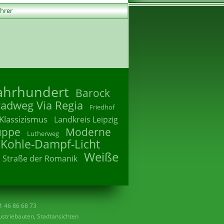
ührer
Jahrhundert
Barock
radweg Via Regia
Friedhof
Klassizismus
Landkreis Leipzig
uppe
Moderne
Lutherweg
 Kohle-Dampf-Licht
Weiße
Straße der Romanik
41 46 86 68 73
striebauten, Stadtansichten