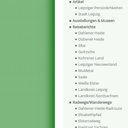
Artikel
Leipziger Persönlichkeiten
Stadt Leipzig
Ausstellungen & Museen
Reiseberichte
Dahlener Heide
Dübener Heide
Elbe
Goitzsche
Kohrener Land
Leipziger Neuseenland
Muldetal
Saale
Weiße Elster
Landkreis Leipzig
Landkreis Nordsachsen
Radwege/Wanderwege
Dahlener-Heide-Radroute
Elisabethpfad
Elsterradweg
Freistaat Sachsen