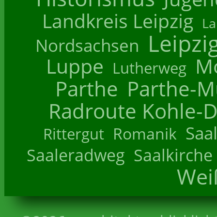
Landkreis Leipzig
La
Leipzi
Nordsachsen
Luppe
M
Lutherweg
Parthe
Parthe-M
Radroute Kohle-D
Saa
Romanik
Rittergut
Saaleradweg
Saalkirche
Wei