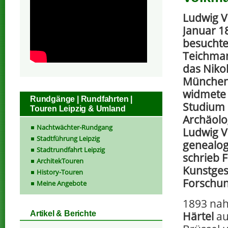
Ludwig 
Januar 18
besuchte
Teichman
das Niko
München,
widmete
Rundgänge | Rundfahrten |
Studium 
Touren Leipzig & Umland
Archäolo
Nachtwächter-Rundgang
Ludwig 
Stadtführung Leipzig
genealog
Stadtrundfahrt Leipzig
schrieb 
ArchitekTouren
Kunstges
History-Touren
Forschun
Meine Angebote
1893 nah
Härtel
au
Artikel & Berichte