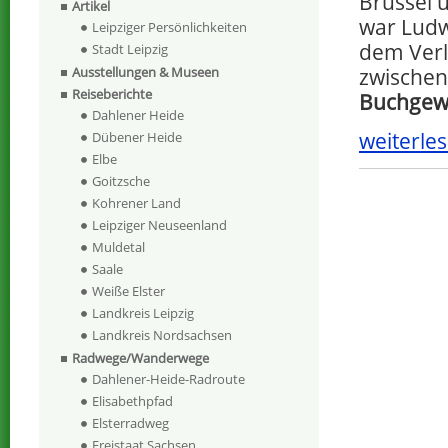
Brüssel 
Artikel
war Ludw
Leipziger Persönlichkeiten
dem Verl
Stadt Leipzig
zwischen
Ausstellungen & Museen
Reiseberichte
Buchgew
Dahlener Heide
weiterles
Dübener Heide
Elbe
Goitzsche
Kohrener Land
Leipziger Neuseenland
Muldetal
Saale
Weiße Elster
Landkreis Leipzig
Landkreis Nordsachsen
Radwege/Wanderwege
Dahlener-Heide-Radroute
Elisabethpfad
Elsterradweg
Freistaat Sachsen