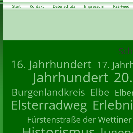
Start
Kontakt
Datenschutz
Impressum
RSS-Feed
Sch
16. Jahrhundert
17. Jahr
Jahrhundert
20
Burgenlandkreis
Elbe
Elbe
Elsterradweg
Erlebn
Fürstenstraße der Wettiner
Historismus
Jugend