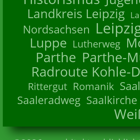
Landkreis Leipzig
La
Leipzi
Nordsachsen
Luppe
M
Lutherweg
Parthe
Parthe-M
Radroute Kohle-D
Saa
Romanik
Rittergut
Saaleradweg
Saalkirche
Wei