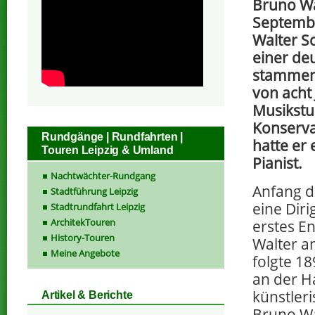
Bruno Wa
Septembe
Walter S
einer de
stammend
von acht 
Musikstu
Konserva
Rundgänge | Rundfahrten |
hatte er 
Touren Leipzig & Umland
Pianist.
Nachtwächter-Rundgang
Anfang d
Stadtführung Leipzig
eine Diri
Stadtrundfahrt Leipzig
ArchitekTouren
erstes E
History-Touren
Walter a
Meine Angebote
folgte 18
an der H
künstler
Artikel & Berichte
Bruno Wa