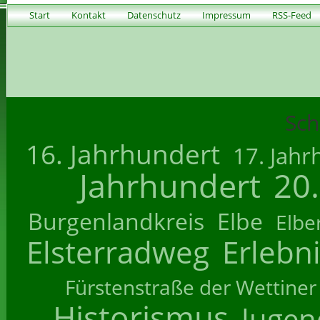
Start
Kontakt
Datenschutz
Impressum
RSS-Feed
Sch
16. Jahrhundert
17. Jahr
Jahrhundert
20
Burgenlandkreis
Elbe
Elbe
Elsterradweg
Erlebn
Fürstenstraße der Wettiner
Historismus
Jugend