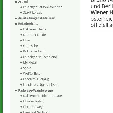
Artikel
und Berli
Leipziger Persönlichkeiten
Wiener 
Stadt Leipzig
österreic
Ausstellungen & Museen
offiziel
Reiseberichte
Dahlener Heide
Dübener Heide
Elbe
Goitzsche
Kohrener Land
Leipziger Neuseenland
Muldetal
Saale
Weiße Elster
Landkreis Leipzig
Landkreis Nordsachsen
Radwege/Wanderwege
Dahlener-Heide-Radroute
Elisabethpfad
Elsterradweg
Freistaat Sachsen