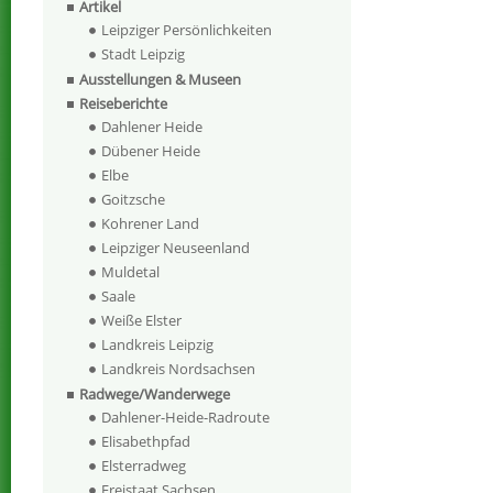
Artikel
Leipziger Persönlichkeiten
Stadt Leipzig
Ausstellungen & Museen
Reiseberichte
Dahlener Heide
Dübener Heide
Elbe
Goitzsche
Kohrener Land
Leipziger Neuseenland
Muldetal
Saale
Weiße Elster
Landkreis Leipzig
Landkreis Nordsachsen
Radwege/Wanderwege
Dahlener-Heide-Radroute
Elisabethpfad
Elsterradweg
Freistaat Sachsen