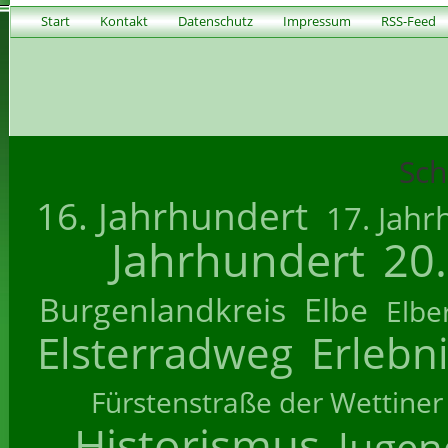
Start
Kontakt
Datenschutz
Impressum
RSS-Feed
Sch
16. Jahrhundert
17. Jahr
Jahrhundert
20
Burgenlandkreis
Elbe
Elbe
Elsterradweg
Erlebn
Fürstenstraße der Wettiner
Historismus
Jugend