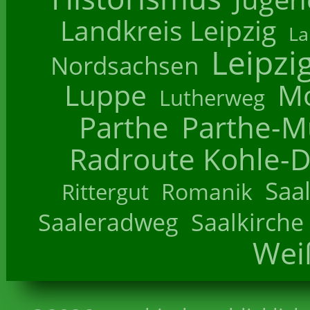
Landkreis Leipzig
La
Leipzi
Nordsachsen
Luppe
M
Lutherweg
Parthe
Parthe-M
Radroute Kohle-D
Saa
Romanik
Rittergut
Saaleradweg
Saalkirche
Wei