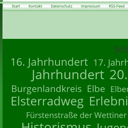
Start
Kontakt
Datenschutz
Impressum
RSS-Feed
Sch
16. Jahrhundert
17. Jahr
Jahrhundert
20
Burgenlandkreis
Elbe
Elbe
Elsterradweg
Erlebn
Fürstenstraße der Wettiner
Historismus
Jugend