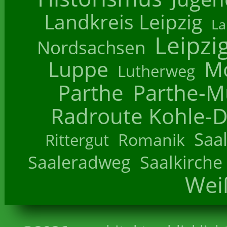
Landkreis Leipzig
La
Leipzi
Nordsachsen
Luppe
M
Lutherweg
Parthe
Parthe-M
Radroute Kohle-D
Saa
Romanik
Rittergut
Saaleradweg
Saalkirche
Wei