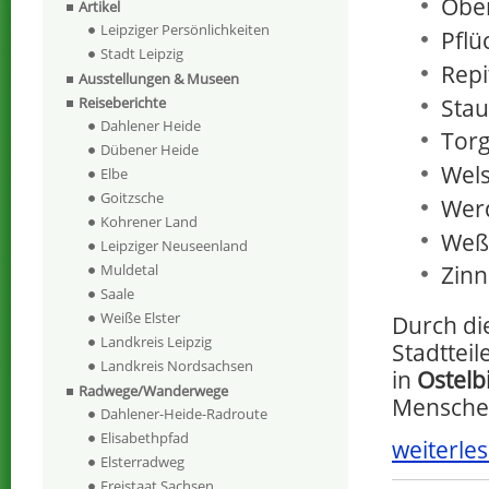
Ober
Artikel
Leipziger Persönlichkeiten
Pflü
Stadt Leipzig
Repi
Ausstellungen & Museen
Stau
Reiseberichte
Dahlener Heide
Torg
Dübener Heide
Wels
Elbe
Goitzsche
Wer
Kohrener Land
Weß
Leipziger Neuseenland
Muldetal
Zinn
Saale
Weiße Elster
Durch die
Landkreis Leipzig
Stadttei
Landkreis Nordsachsen
in
Ostelb
Radwege/Wanderwege
Mensche
Dahlener-Heide-Radroute
Elisabethpfad
weiterles
Elsterradweg
Freistaat Sachsen