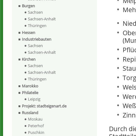
Melp
Burgen
Mehd
Sachsen
Sachsen-Anhalt
Nied
Thüringen
Obe
Hessen
(Mun
Industriebauten
Sachsen
Pflü
Sachsen-Anhalt
Repi
Kirchen
Sachsen
Stau
Sachsen-Anhalt
Torg
Thüringen
Wels
Marokko
Philatelie
Wer
Leipzig
Weß
Projekt: stadteigenart.de
Russland
Zinn
Moskau
Peterhof
Durch die
Puschkin