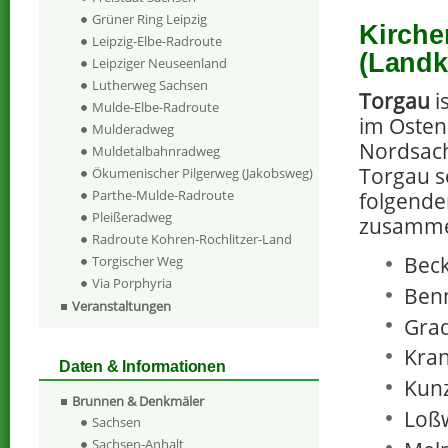
Grüner Ring Leipzig
Kirche
Leipzig-Elbe-Radroute
(Landk
Leipziger Neuseenland
Lutherweg Sachsen
Torgau
i
Mulde-Elbe-Radroute
im Osten
Mulderadweg
Nordsach
Muldetalbahnradweg
Torgau s
Ökumenischer Pilgerweg (Jakobsweg)
Parthe-Mulde-Radroute
folgende
Pleißeradweg
zusamm
Radroute Kohren-Rochlitzer-Land
Beck
Torgischer Weg
Via Porphyria
Benn
Veranstaltungen
Grad
Kran
Daten & Informationen
Kun
Brunnen & Denkmäler
Loßw
Sachsen
Sachsen-Anhalt