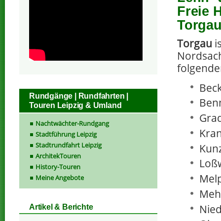
Freie 
Torgau
Torgau
i
Nordsach
folgende
Beck
Rundgänge | Rundfahrten |
Benn
Touren Leipzig & Umland
Grad
Nachtwächter-Rundgang
Kran
Stadtführung Leipzig
Stadtrundfahrt Leipzig
Kun
ArchitekTouren
Loßw
History-Touren
Melp
Meine Angebote
Mehd
Nied
Artikel & Berichte