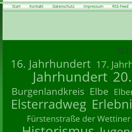
Start
Kontakt
Datenschutz
Impressum
RSS-Feed
Sch
16. Jahrhundert
17. Jahr
Jahrhundert
20
Burgenlandkreis
Elbe
Elbe
Elsterradweg
Erlebn
Fürstenstraße der Wettiner
Historismus
Jugend