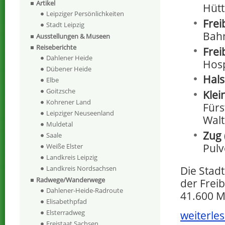
Artikel
Hütt
Leipziger Persönlichkeiten
Frei
Stadt Leipzig
Bahn
Ausstellungen & Museen
Reiseberichte
Frei
Dahlener Heide
Hosp
Dübener Heide
Hal
Elbe
Goitzsche
Klei
Kohrener Land
Fürs
Leipziger Neuseenland
Walt
Muldetal
Zug
Saale
Pulv
Weiße Elster
Landkreis Leipzig
Die Stad
Landkreis Nordsachsen
Radwege/Wanderwege
der Freib
Dahlener-Heide-Radroute
41.600 M
Elisabethpfad
Elsterradweg
weiterles
Freistaat Sachsen