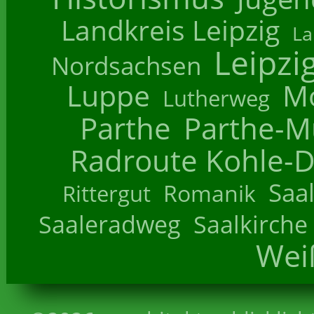
Landkreis Leipzig
La
Leipzi
Nordsachsen
Luppe
M
Lutherweg
Parthe
Parthe-M
Radroute Kohle-D
Saa
Romanik
Rittergut
Saaleradweg
Saalkirche
Wei