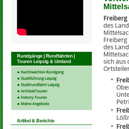
Mittel
Freiberg
des Land
Mittelsac
Freiberg 
des Land
Mittelsa
Rundgänge | Rundfahrten |
sich aus
Touren Leipzig & Umland
Ortsteil
Nachtwächter-Rundgang
Stadtführung Leipzig
Frei
Stadtrundfahrt Leipzig
Ober
ArchitekTouren
Unte
History-Touren
Petri
Meine Angebote
Frei
Lößn
Artikel & Berichte
Frei