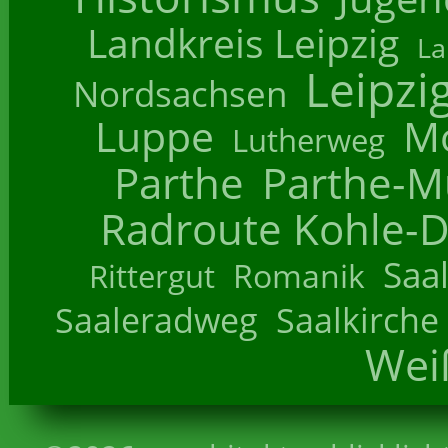
Landkreis Leipzig
La
Leipzi
Nordsachsen
Luppe
M
Lutherweg
Parthe
Parthe-M
Radroute Kohle-D
Saa
Romanik
Rittergut
Saaleradweg
Saalkirche
Wei