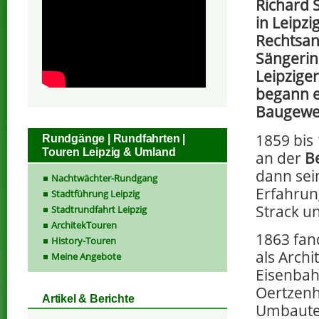
Richard 
in Leipz
Rechtsan
Sängerin
Leipzige
begann e
Baugewe
1859 bis 
Rundgänge | Rundfahrten |
Touren Leipzig & Umland
an der
B
dann sei
Nachtwächter-Rundgang
Erfahrun
Stadtführung Leipzig
Strack u
Stadtrundfahrt Leipzig
ArchitekTouren
1863 fan
History-Touren
als Archi
Meine Angebote
Eisenbah
Oertzen
Artikel & Berichte
Umbauten