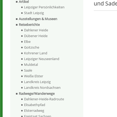
Artikel
und Sad
Leipziger Persönlichkeiten
Stadt Leipzig
Ausstellungen & Museen
Reiseberichte
Dahlener Heide
Dübener Heide
Elbe
Goitzsche
Kohrener Land
Leipziger Neuseenland
Muldetal
Saale
Weiße Elster
Landkreis Leipzig
Landkreis Nordsachsen
Radwege/Wanderwege
Dahlener-Heide-Radroute
Elisabethpfad
Elsterradweg
Freistaat Sachsen