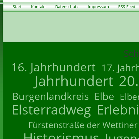
Start
Kontakt
Datenschutz
Impressum
RSS-Feed
Sch
16. Jahrhundert
17. Jahr
Jahrhundert
20
Burgenlandkreis
Elbe
Elbe
Elsterradweg
Erlebn
Fürstenstraße der Wettiner
Historismus
Jugend