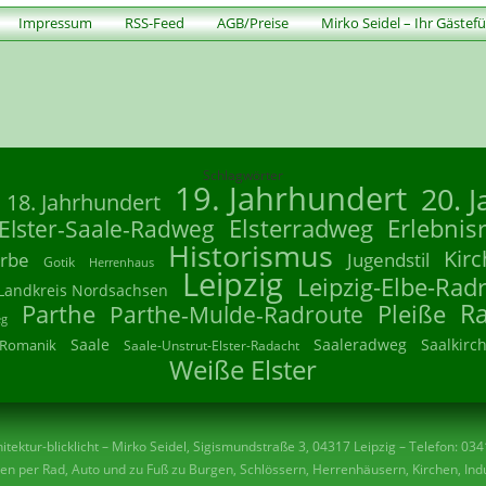
Impressum
RSS-Feed
AGB/Preise
Mirko Seidel – Ihr Gästef
Schlagwörter
19. Jahrhundert
20. 
18. Jahrhundert
Elsterradweg
Erlebnis
Elster-Saale-Radweg
Historismus
Kirc
rbe
Jugendstil
Gotik
Herrenhaus
Leipzig
Leipzig-Elbe-Rad
Landkreis Nordsachsen
R
Parthe
Parthe-Mulde-Radroute
Pleiße
eg
Saale
Saaleradweg
Saalkirc
Romanik
Saale-Unstrut-Elster-Radacht
Weiße Elster
tektur-blicklicht – Mirko Seidel, Sigismundstraße 3, 04317 Leipzig – Telefon: 03
n per Rad, Auto und zu Fuß zu Burgen, Schlössern, Herrenhäusern, Kirchen, Indu