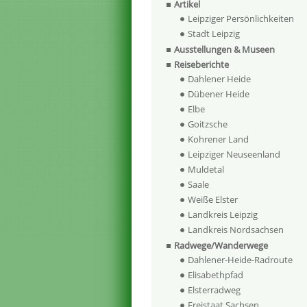
Artikel
Leipziger Persönlichkeiten
Stadt Leipzig
Ausstellungen & Museen
Reiseberichte
Dahlener Heide
Dübener Heide
Elbe
Goitzsche
Kohrener Land
Leipziger Neuseenland
Muldetal
Saale
Weiße Elster
Landkreis Leipzig
Landkreis Nordsachsen
Radwege/Wanderwege
Dahlener-Heide-Radroute
Elisabethpfad
Elsterradweg
Freistaat Sachsen