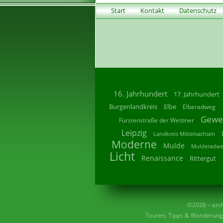
Start
Kontakt
Datenschutz
16. Jahrhundert
17. Jahrhundert
Burgenlandkreis
Elbe
Elberadweg
Gewe
Fürstenstraße der Wettiner
Leipzig
Landkreis Mittelsachsen
Moderne
Mulde
Mulderadw
Licht
Renaissance
Rittergut
©2026 – archi
Touren, Tipps & Wanderunge