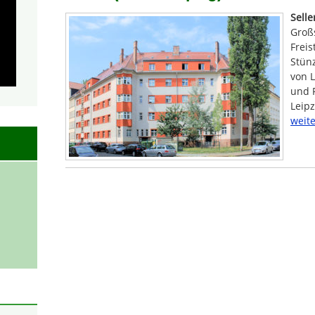
Sell
Groß
Freis
Stünz
von L
und 
Leipz
weite