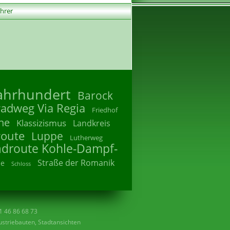
ührer
Jahrhundert
Barock
radweg Via Regia
Friedhof
he
Klassizismus
Landkreis
route
Luppe
Lutherweg
adroute Kohle-Dampf-
Straße der Romanik
he
Schloss
41 46 86 68 73
striebauten, Stadtansichten