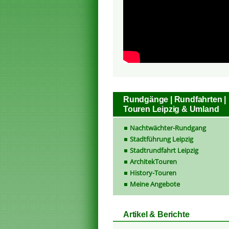
Rundgänge | Rundfahrten |
Touren Leipzig & Umland
Nachtwächter-Rundgang
Stadtführung Leipzig
Stadtrundfahrt Leipzig
ArchitekTouren
History-Touren
Meine Angebote
Artikel & Berichte