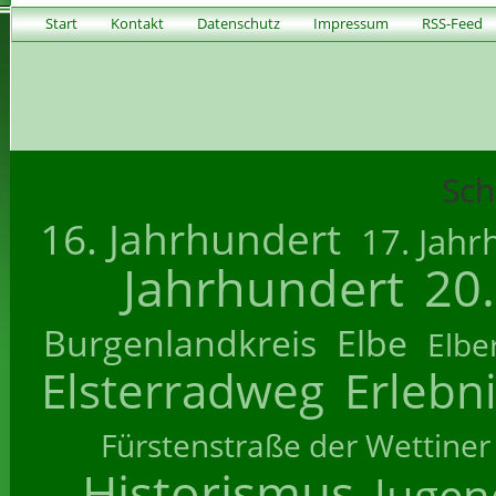
Start
Kontakt
Datenschutz
Impressum
RSS-Feed
Sch
16. Jahrhundert
17. Jahr
Jahrhundert
20
Burgenlandkreis
Elbe
Elbe
Elsterradweg
Erlebn
Fürstenstraße der Wettiner
Historismus
Jugend