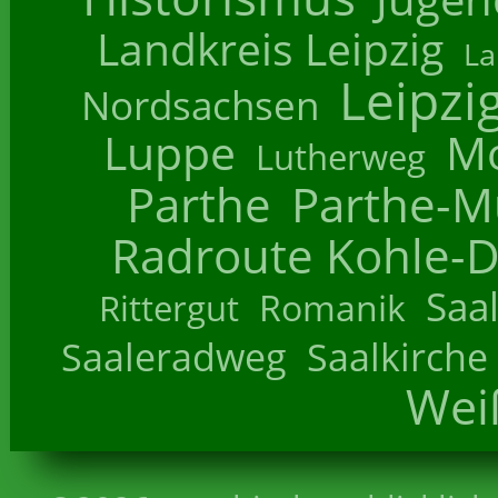
Landkreis Leipzig
La
Leipzi
Nordsachsen
Luppe
M
Lutherweg
Parthe
Parthe-M
Radroute Kohle-D
Saa
Romanik
Rittergut
Saaleradweg
Saalkirche
Wei