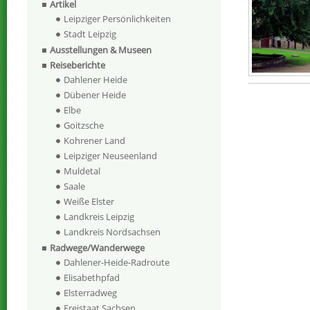
Artikel
Leipziger Persönlichkeiten
Stadt Leipzig
Ausstellungen & Museen
Reiseberichte
Dahlener Heide
Dübener Heide
Elbe
Goitzsche
Kohrener Land
Leipziger Neuseenland
Muldetal
Saale
Weiße Elster
Landkreis Leipzig
Landkreis Nordsachsen
Radwege/Wanderwege
Dahlener-Heide-Radroute
Elisabethpfad
Elsterradweg
Freistaat Sachsen